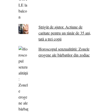
Strigăt de ajutor. Acțiune de
caritate pentru un tânăr de 35 ani,
tată a trei copii
Horoscopul senzualității: Zonele
erogene ale bărbaților din zodiac