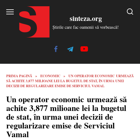
Skip
to
sinteza.org
content
Știrile care fac oamenii să vorbească!
PRIMA PAGINĂ
»
ECONOMIC
»
UN OPERATOR ECONOMIC URMEAZĂ
SĂ ACHITE 3,877 MILIOANE LEI LA BUGETUL DE STAT, ÎN URMA UNEI
DECIZII DE REGULARIZARE EMISE DE SERVICIUL VAMAL
Un operator economic urmează să
achite 3,877 milioane lei la bugetul
de stat, în urma unei decizii de
regularizare emise de Serviciul
Vamal