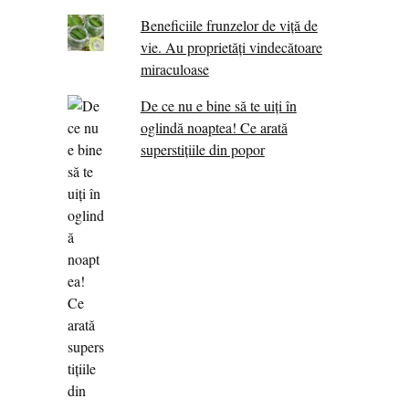
Beneficiile frunzelor de viță de
vie. Au proprietăţi vindecătoare
miraculoase
De ce nu e bine să te uiți în
oglindă noaptea! Ce arată
superstițiile din popor