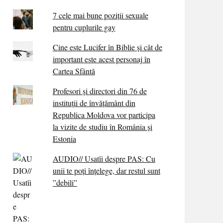
7 cele mai bune poziții sexuale
pentru cuplurile gay
Cine este Lucifer în Biblie și cât de
important este acest personaj în
Cartea Sfântă
Profesori și directori din 76 de
instituții de învățământ din
Republica Moldova vor participa
la vizite de studiu în România și
Estonia
AUDIO// Usatîi despre PAS: Cu
unii te poți înțelege, dar restul sunt
”debili”