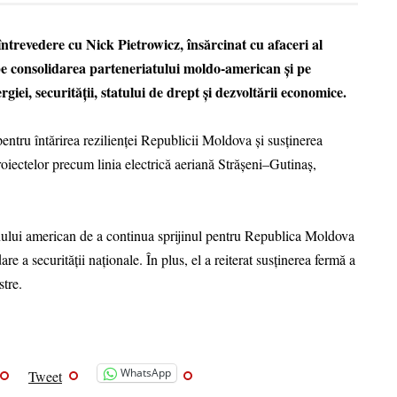
trevedere cu Nick Pietrowicz, însărcinat cu afaceri al
 pe consolidarea parteneriatului moldo-american și pe
ei, securității, statului de drept și dezvoltării economice.
pentru întărirea rezilienței Republicii Moldova și susținerea
roiectelor precum linia electrică aeriană Strășeni–Gutinaș,
ului american de a continua sprijinul pentru Republica Moldova
re a securității naționale. În plus, el a reiterat susținerea fermă a
stre.
WhatsApp
Tweet