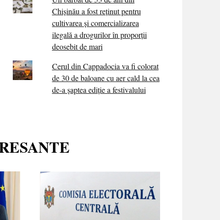
Chișinău a fost reținut pentru
cultivarea și comercializarea
ilegală a drogurilor în proporții
deosebit de mari
Cerul din Cappadocia va fi colorat
de 30 de baloane cu aer cald la cea
de-a șaptea ediție a festivalului
ERESANTE