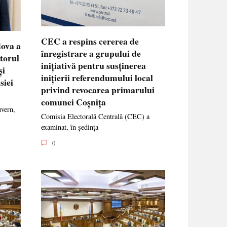
CEC a respins cererea de
dova a
înregistrare a grupului de
ctorul
inițiativă pentru susținerea
și
inițierii referendumului local
siei
privind revocarea primarului
comunei Coșnița
uvern,
Comisia Electorală Centrală (CEC) a
examinat, în ședința
0