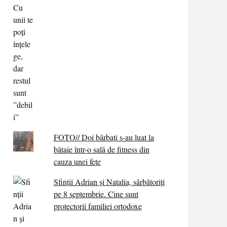
FOTO// Doi bărbați s-au luat la
bătaie într-o sală de fitness din
cauza unei fete
Sfinții Adrian și Natalia, sărbătoriți
pe 8 septembrie. Cine sunt
protectorii familiei ortodoxe