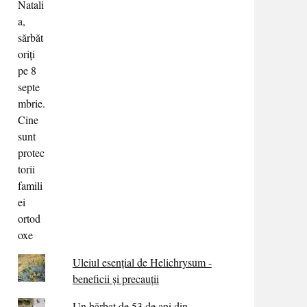
Uleiul esențial de Helichrysum -
beneficii și precauții
Un bărbat de 53 de ani din