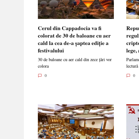
Cerul din Cappadocia va fi
Repu
colorat de 30 de baloane cu aer
regul
cald la cea de-a șaptea ediție a
cript
festivalului
lege,
30 de baloane cu aer cald din zece țări vor
Parlame
colora
lectură
0
0