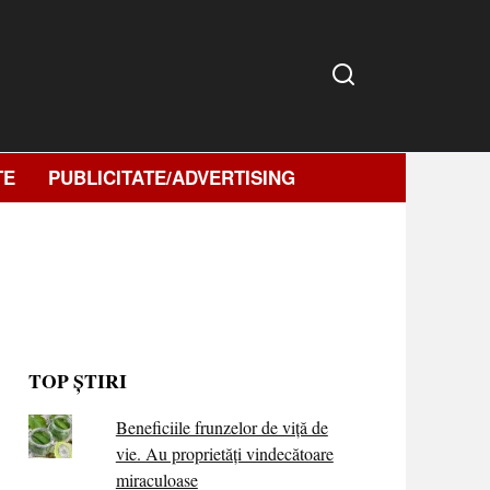
TE
PUBLICITATE/ADVERTISING
TOP ȘTIRI
Beneficiile frunzelor de viță de
vie. Au proprietăţi vindecătoare
miraculoase