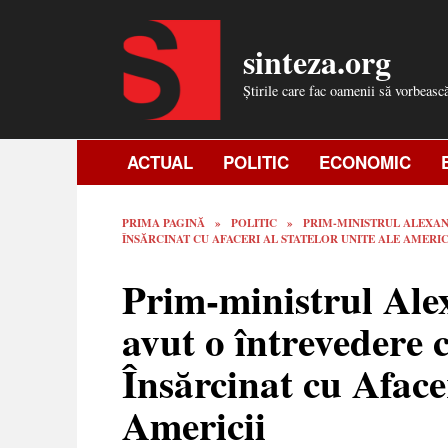
Skip
to
sinteza.org
content
Știrile care fac oamenii să vorbeasc
ACTUAL
POLITIC
ECONOMIC
PRIMA PAGINĂ
»
POLITIC
»
PRIM-MINISTRUL ALEXAN
ÎNSĂRCINAT CU AFACERI AL STATELOR UNITE ALE AMERIC
Prim-ministrul Al
avut o întrevedere 
Însărcinat cu Afacer
Americii