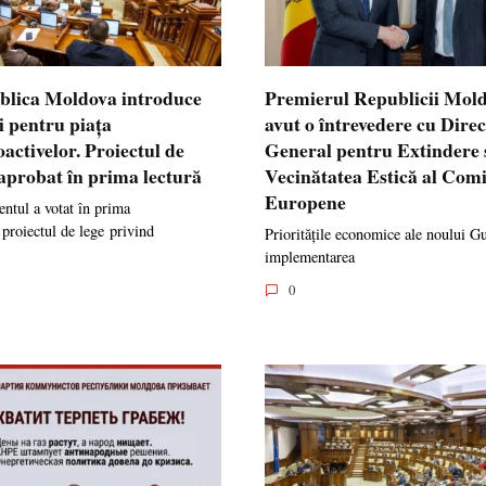
blica Moldova introduce
Premierul Republicii Mol
i pentru piața
avut o întrevedere cu Dire
oactivelor. Proiectul de
General pentru Extindere 
 aprobat în prima lectură
Vecinătatea Estică al Comi
Europene
ntul a votat în prima
 proiectul de lege privind
Prioritățile economice ale noului G
implementarea
0