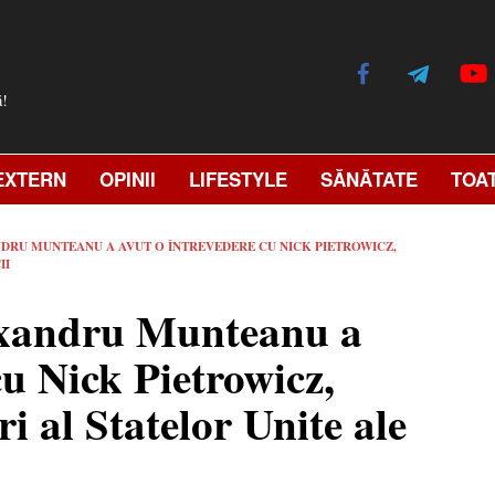
ă!
EXTERN
OPINII
LIFESTYLE
SĂNĂTATE
TOA
DRU MUNTEANU A AVUT O ÎNTREVEDERE CU NICK PIETROWICZ,
II
exandru Munteanu a
cu Nick Pietrowicz,
i al Statelor Unite ale