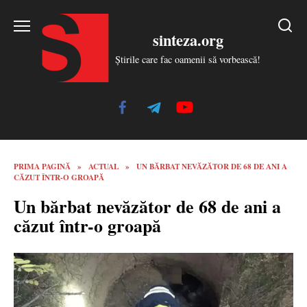
Skip
to
sinteza.org
content
Știrile care fac oamenii să vorbească!
PRIMA PAGINĂ
»
ACTUAL
»
UN BĂRBAT NEVĂZĂTOR DE 68 DE ANI A
CĂZUT ÎNTR-O GROAPĂ
Un bărbat nevăzător de 68 de ani a
căzut într-o groapă