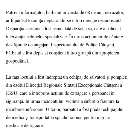
Potrivit informațiilor, bărbatul în vârstă de 68 de ani, nevăzător,
ar fi părăsit locuința deplasându-se într-o direcție necunoscută.
Dispariția acestuia a fost semnalată de soția sa, care a solicitat
intervenția echipelor specializate. În urma acțiunilor de căutare
desfășurate de angajații Inspectoratului de Poliție Căușeni,
bărbatul a fost depistat conștient într-o groapă din apropierea
gospodăriei.
La fața locului a fost îndreptat un echipaj de salvatori și pompieri
din cadrul Direcției Regionale Situații Excepționale Căușeni a
IGSU, care a întreprins acțiuni de extragere a persoanei în
siguranță. În urma incidentului, victima a suferit o fractură la
membrele inferioare. Ulterior, bărbatul a fost predat echipajului
de medici și transportat la spitalul raional pentru îngrijiri
medicale de rigoare.