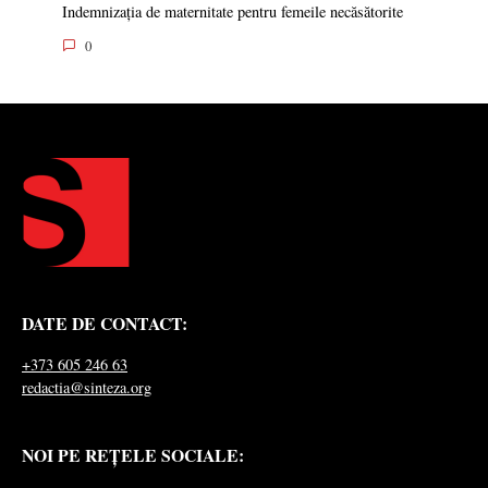
Indemnizația de maternitate pentru femeile necăsătorite
0
DATE DE CONTACT:
+373 605 246 63
redactia@sinteza.org
NOI PE REȚELE SOCIALE: