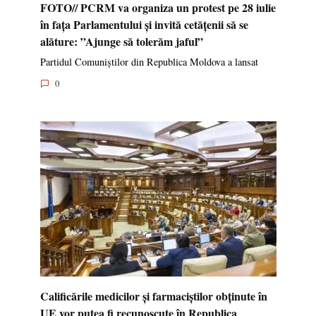
FOTO// PCRM va organiza un protest pe 28 iulie
în fața Parlamentului și invită cetățenii să se
alăture: ”Ajunge să tolerăm jaful”
Partidul Comuniștilor din Republica Moldova a lansat
0
Calificările medicilor și farmaciștilor obținute în
UE vor putea fi recunoscute în Republica