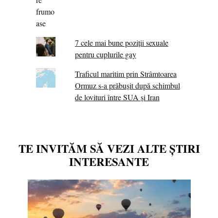
7 cele mai bune poziții sexuale
pentru cuplurile gay
Traficul maritim prin Strâmtoarea
Ormuz s-a prăbușit după schimbul
de lovituri între SUA şi Iran
TE INVITĂM SĂ VEZI ALTE ȘTIRI
INTERESANTE