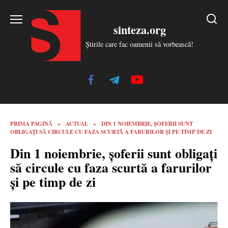
Skip
to
sinteza.org
content
Știrile care fac oamenii să vorbească!
PRIMA PAGINĂ
»
ACTUAL
»
DIN 1 NOIEMBRIE, ȘOFERII SUNT
OBLIGAȚI SĂ CIRCULE CU FAZA SCURTĂ A FARURILOR ȘI PE TIMP DE ZI
Din 1 noiembrie, șoferii sunt obligați
să circule cu faza scurtă a farurilor
și pe timp de zi