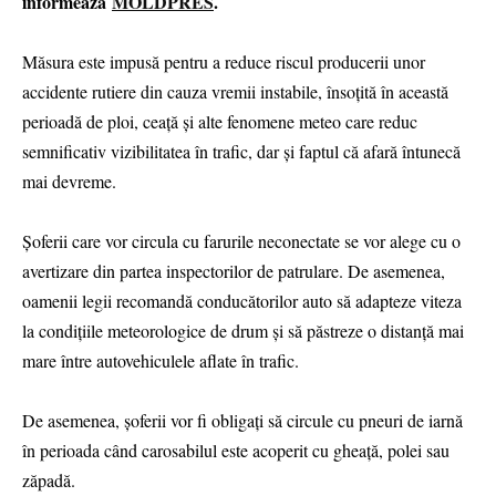
informează
MOLDPRES
.
Măsura este impusă pentru a reduce riscul producerii unor
accidente rutiere din cauza vremii instabile, însoțită în această
perioadă de ploi, ceață și alte fenomene meteo care reduc
semnificativ vizibilitatea în trafic, dar și faptul că afară întunecă
mai devreme.
Șoferii care vor circula cu farurile neconectate se vor alege cu o
avertizare din partea inspectorilor de patrulare. De asemenea,
oamenii legii recomandă conducătorilor auto să adapteze viteza
la condițiile meteorologice de drum și să păstreze o distanță mai
mare între autovehiculele aflate în trafic.
De asemenea, șoferii vor fi obligați să circule cu pneuri de iarnă
în perioada când carosabilul este acoperit cu gheață, polei sau
zăpadă.