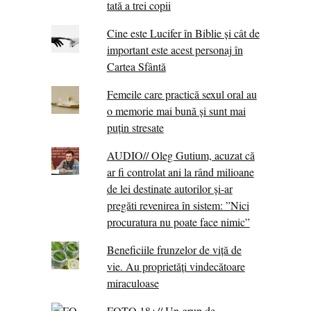
tată a trei copii
Cine este Lucifer în Biblie și cât de
important este acest personaj în
Cartea Sfântă
Femeile care practică sexul oral au
o memorie mai bună și sunt mai
puțin stresate
AUDIO// Oleg Gutium, acuzat că
ar fi controlat ani la rând milioane
de lei destinate autorilor și-ar
pregăti revenirea în sistem: ”Nici
procuratura nu poate face nimic”
Beneficiile frunzelor de viță de
vie. Au proprietăţi vindecătoare
miraculoase
FOTO 18+// Un grup de