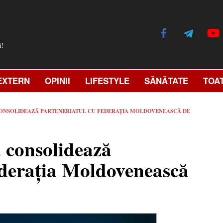
ă!
EXTERN
OPINII
LIFESTYLE
SĂNĂTATE
TOA
CONSOLIDEAZĂ PARTENERIATUL CU FEDERAȚIA MOLDOVENEASCĂ DE
ă consolidează
ederația Moldovenească