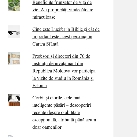
Beneficiile frunzelor de viță de
vie. Au proprietăţi vindecătoare
miraculoase
Cine este Lucifer în Biblie și cât de
important este acest personaj în
Cartea Sfântă
Profesori și directori din 76 de
instituții de învățământ din
Republica Moldova vor participa
la vizite de studiu în România și
Estonia
Corbii şi ciorile, cele mai
inteligente păsări – descoperiri
recente despre o abilitate
excepţională, atribuită până acum
doar oamenilor