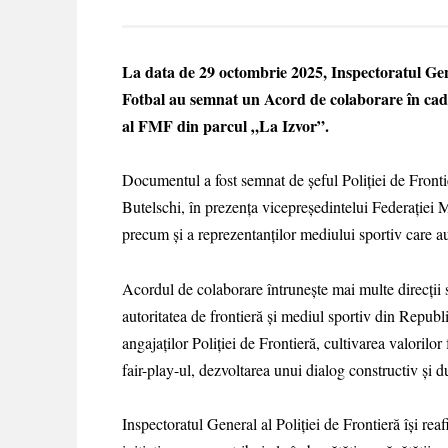
La data de 29 octombrie 2025, Inspectoratul Gene
Fotbal au semnat un Acord de colaborare în cadru
al FMF din parcul „La Izvor”.
Documentul a fost semnat de șeful Poliției de Fronti
Butelschi, în prezența vicepreședintelui Federației M
precum și a reprezentanților mediului sportiv care au
Acordul de colaborare întrunește mai multe direcții s
autoritatea de frontieră și mediul sportiv din Repu
angajaților Poliției de Frontieră, cultivarea valorilo
fair-play-ul, dezvoltarea unui dialog constructiv și dur
Inspectoratul General al Poliției de Frontieră își re