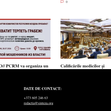
0
// PCRM va organiza un
Calificările medicilor și
st pe 28 iulie în fața
farmaciștilor obținute în 
mentului și invită cetățenii
putea fi recunoscute în
 alăture: ”Ajunge să
Republica Moldova
DATE DE CONTACT:
ăm jaful”
Calificările profesionale obținute d
și farmaciști
ul Comuniștilor din Republica
+373 605 246 63
a a lansat
redactia@sinteza.org
0