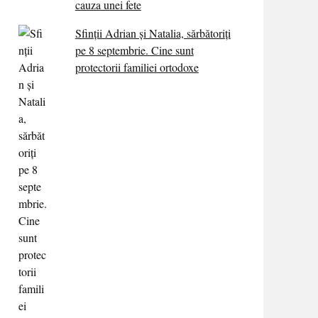
cauza unei fete
Sfinții Adrian și Natalia, sărbătoriți
pe 8 septembrie. Cine sunt
protectorii familiei ortodoxe