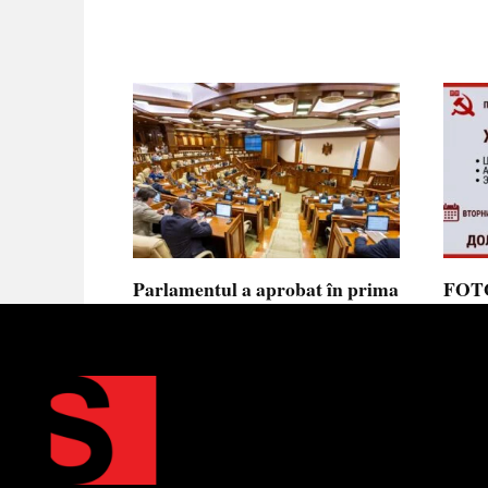
Parlamentul a aprobat în prima
FOTO
lectură noua lege privind
prote
ajutorul de stat, aliniată la
Parla
normele UE
să se
toler
Parlamentul a votat în prima
lectură proiectul de lege cu
Partid
Moldov
0
0