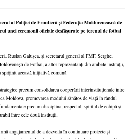
ral al Poliției de Frontieră și Federația Moldovenească de
l unei ceremonii oficiale desfășurate pe terenul de fotbal
eră, Ruslan Galușca, și secretarul general al FMF, Serghei
oldovenești de Fotbal, a altor reprezentanți din ambele instituții,
 sprijinit această inițiativă comună.
trategice precum consolidarea cooperării interinstituționale între
blica Moldova, promovarea modului sănătos de viață în rândul
r fundamentale precum disciplina, respectul, spiritul de echipă și
abil între cele două instituții.
afirmă angajamentul de a dezvolta în continuare proiecte și