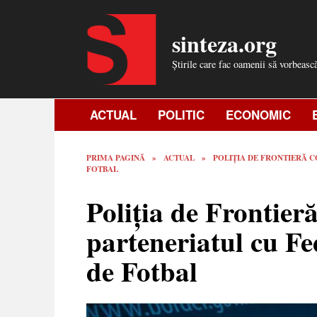
Skip
to
sinteza.org
content
Știrile care fac oamenii să vorbeasc
ACTUAL
POLITIC
ECONOMIC
PRIMA PAGINĂ
»
ACTUAL
»
POLIȚIA DE FRONTIERĂ 
FOTBAL
Poliția de Frontier
parteneriatul cu F
de Fotbal