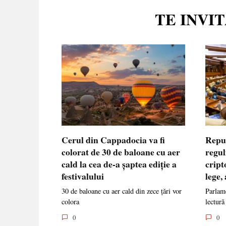
TE INVI
Cerul din Cappadocia va fi
Repu
colorat de 30 de baloane cu aer
regul
cald la cea de-a șaptea ediție a
cript
festivalului
lege,
30 de baloane cu aer cald din zece țări vor
Parlame
colora
lectură
0
0