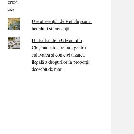
Uleiul esențial de Helichrysum -
beneficii și precauții
Un bărbat de 53 de ani din
Chișinău a fost reținut pentru
cultivarea și comercializarea
ilegală a drogurilor în proporții
deosebit de mari