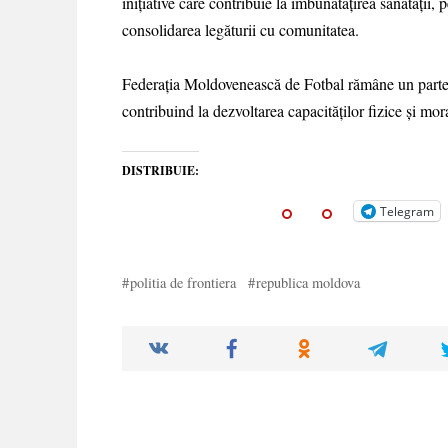
inițiative care contribuie la îmbunătățirea sănătății,
consolidarea legăturii cu comunitatea.
Federația Moldovenească de Fotbal rămâne un partener
contribuind la dezvoltarea capacităților fizice și mora
DISTRIBUIE:
Telegram
politia de frontiera
republica moldova