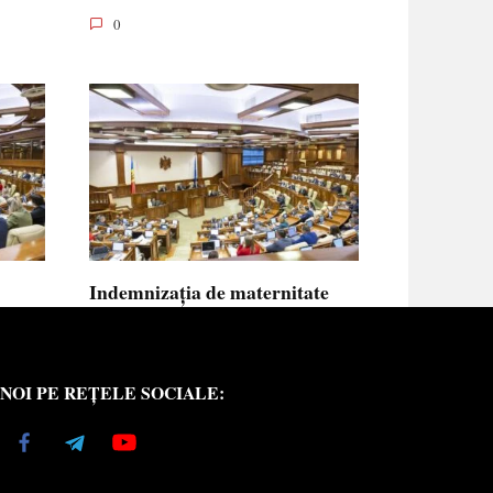
0
Indemnizația de maternitate
UE vor
pentru femeile necăsătorite și
neasigurate va putea fi calculată
din venitul asigurat al tatălui
NOI PE REȚELE SOCIALE:
copilului
e medici
Indemnizația de maternitate pentru femeile
necăsătorite
0