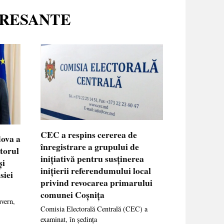
ERESANTE
CEC a respins cererea de
dova a
înregistrare a grupului de
ctorul
inițiativă pentru susținerea
și
inițierii referendumului local
siei
privind revocarea primarului
comunei Coșnița
uvern,
Comisia Electorală Centrală (CEC) a
examinat, în ședința