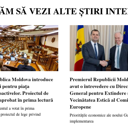
TĂM SĂ VEZI ALTE ȘTIRI INT
blica Moldova introduce
Premierul Republicii Mol
i pentru piața
avut o întrevedere cu Dire
oactivelor. Proiectul de
General pentru Extindere 
 aprobat în prima lectură
Vecinătatea Estică al Comi
Europene
ntul a votat în prima
 proiectul de lege privind
Prioritățile economice ale noului G
implementarea