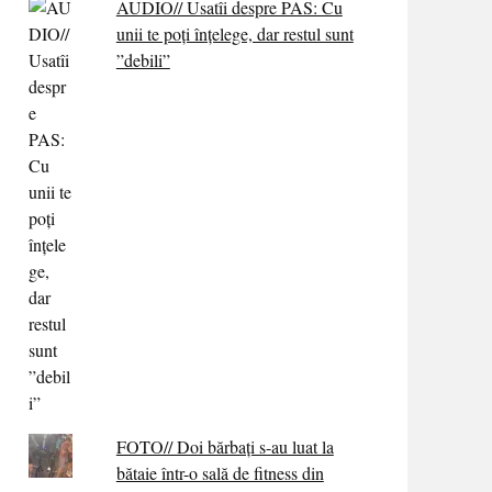
AUDIO// Usatîi despre PAS: Cu
unii te poți înțelege, dar restul sunt
”debili”
FOTO// Doi bărbați s-au luat la
bătaie într-o sală de fitness din