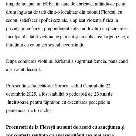
timp de noapte, un bărbat în stare de ebrietate, aflându-se pe un
drum îngustat de țară dintr-o localitate din raionul Florești, cu
scopul satisfacerii poftei sexuale, a aplicat violență fizică în
privința unei femei, preponderent aplicând lovituri cu picioarele.
Inculpatul a târât victima pe pâmânt și cu aplicarea forței fizice, a
întreținut cu ea un act sexual neconsimțit.
După comiterea violului, bărbatul a sugrumat femeia, până când
a survenit decesul.
Prin sentința Judecătoriei Soroca, sediul Central din 22
23 ani de
octombrie 2025, a fost stabilită o pedeapsă de
închisoare
pentru făptuitor, cu executarea pedepsie în
penitenciar de tip închis.
Procurorii de la Florești nu sunt de acord cu sancțiunea și
vor contesta sentința cu apel solicitând cea mai aspră