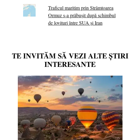
Traficul maritim prin Strâmtoarea
Ormuz s-a prăbușit după schimbul
de lovituri între SUA şi Iran
TE INVITĂM SĂ VEZI ALTE ȘTIRI
INTERESANTE