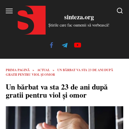
Skip
to
sinteza.org
content
Știrile care fac oamenii să vorbească!
PRIMA PAGINĂ
»
ACTUAL
»
UN BĂRBAT VA STA 23 DE ANI DUPĂ
GRATII PENTRU VIOL ȘI OMOR
Un bărbat va sta 23 de ani după
gratii pentru viol și omor