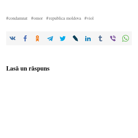
condamnat
omor
republica moldova
viol
Lasă un răspuns