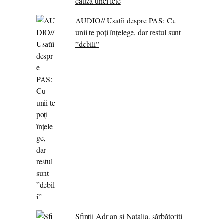
cauza unei fete
AUDIO// Usatîi despre PAS: Cu
unii te poți înțelege, dar restul sunt
”debili”
Sfinții Adrian și Natalia, sărbătoriți