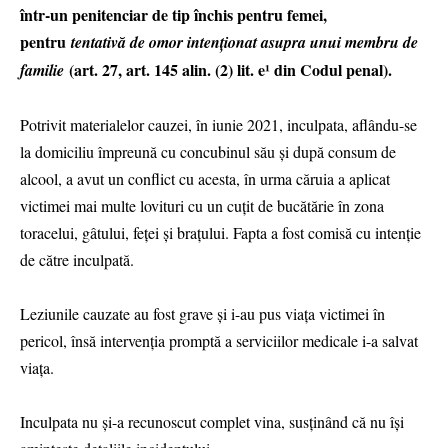
într-un penitenciar de tip închis pentru femei,
pentru
tentativă de omor intenționat asupra unui membru de
(art. 27, art. 145 alin. (2) lit. e¹ din Codul penal).
familie
Potrivit materialelor cauzei, în iunie 2021, inculpata, aflându-se
la domiciliu împreună cu concubinul său și după consum de
alcool, a avut un conflict cu acesta, în urma căruia a aplicat
victimei mai multe lovituri cu un cuțit de bucătărie în zona
toracelui, gâtului, feței și brațului. Fapta a fost comisă cu intenție
de către inculpată.
Leziunile cauzate au fost grave și i-au pus viața victimei în
pericol, însă intervenția promptă a serviciilor medicale i-a salvat
viața.
Inculpata nu și-a recunoscut complet vina, susținând că nu își