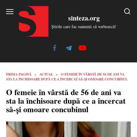
Skip
to
sinteza.org
content
Știrile care fac oamenii să vorbească!
PRIMA PAGINĂ
»
ACTUAL
»
O FEMEIE ÎN VÂRSTĂ DE 56 DE ANI VA
STA LA ÎNCHISOARE DUPĂ CE A ÎNCERCAT SĂ-ȘI OMOARE CONCUBINUL
O femeie în vârstă de 56 de ani va
sta la închisoare după ce a încercat
să-și omoare concubinul