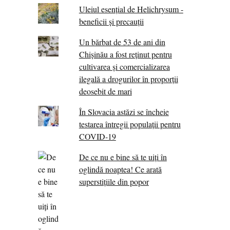
Uleiul esențial de Helichrysum -
beneficii și precauții
Un bărbat de 53 de ani din
Chișinău a fost reținut pentru
cultivarea și comercializarea
ilegală a drogurilor în proporții
deosebit de mari
În Slovacia astăzi se încheie
testarea întregii populații pentru
COVID-19
De ce nu e bine să te uiți în
oglindă noaptea! Ce arată
superstițiile din popor