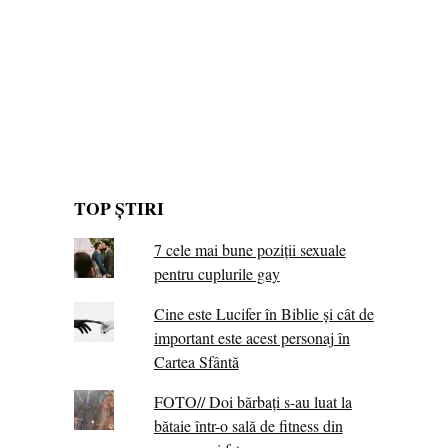
TOP ȘTIRI
7 cele mai bune poziții sexuale
pentru cuplurile gay
Cine este Lucifer în Biblie și cât de
important este acest personaj în
Cartea Sfântă
FOTO// Doi bărbați s-au luat la
bătaie într-o sală de fitness din