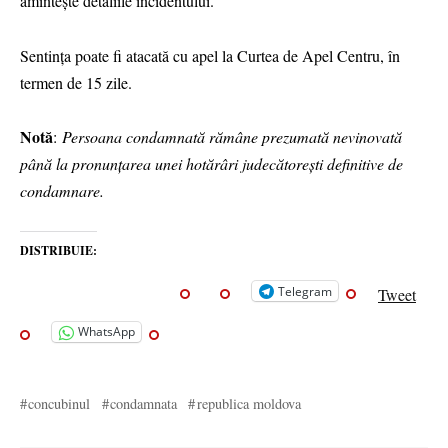
amintește detaliile incidentului.
Sentința poate fi atacată cu apel la Curtea de Apel Centru, în
termen de 15 zile.
Notă
:
Persoana condamnată rămâne prezumată nevinovată
până la pronunțarea unei hotărâri judecătorești definitive de
condamnare.
DISTRIBUIE:
Telegram
Tweet
WhatsApp
concubinul
condamnata
republica moldova