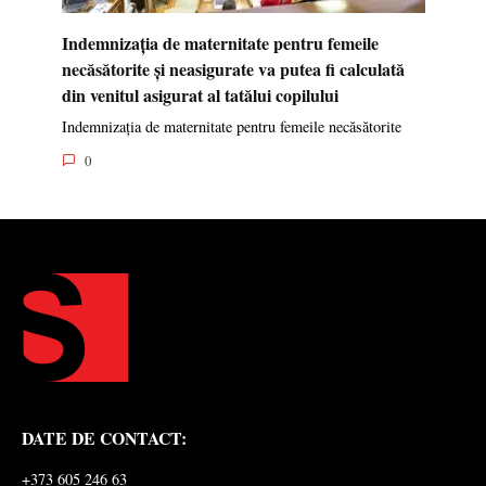
Indemnizația de maternitate pentru femeile
necăsătorite și neasigurate va putea fi calculată
din venitul asigurat al tatălui copilului
Indemnizația de maternitate pentru femeile necăsătorite
0
DATE DE CONTACT:
+373 605 246 63