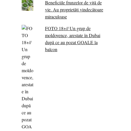
Beneficiile frunzelor de viță de
vie. Au proprietăţi vindecătoare
miraculoase
FOTO 18+// Un grup de
moldovence, arestate în Dubai
după ce au pozat GOALE la
balcon