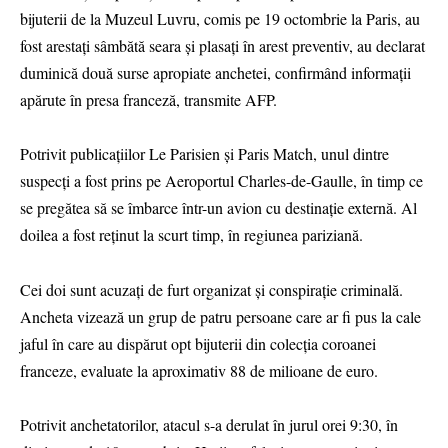
bijuterii de la Muzeul Luvru, comis pe 19 octombrie la Paris, au
fost arestați sâmbătă seara și plasați în arest preventiv, au declarat
duminică două surse apropiate anchetei, confirmând informații
apărute în presa franceză, transmite AFP.
Potrivit publicațiilor Le Parisien și Paris Match, unul dintre
suspecți a fost prins pe Aeroportul Charles-de-Gaulle, în timp ce
se pregătea să se îmbarce într-un avion cu destinație externă. Al
doilea a fost reținut la scurt timp, în regiunea pariziană.
Cei doi sunt acuzați de furt organizat și conspirație criminală.
Ancheta vizează un grup de patru persoane care ar fi pus la cale
jaful în care au dispărut opt bijuterii din colecția coroanei
franceze, evaluate la aproximativ 88 de milioane de euro.
Potrivit anchetatorilor, atacul s-a derulat în jurul orei 9:30, în