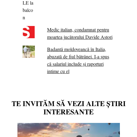
Medic italian, condamnat pentru
moartea jucătorului Davide Astori
Badantă moldoveancă în Italia,
abuzată de fiul bătrânei. I-a spus
că salariul include și raporturi
intime cu el
TE INVITĂM SĂ VEZI ALTE ȘTIRI
INTERESANTE