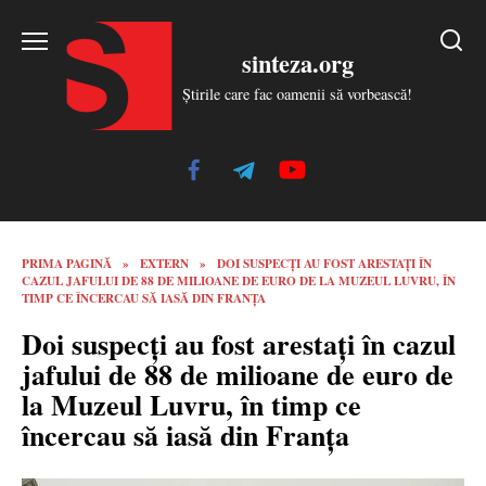
Skip
to
sinteza.org
content
Știrile care fac oamenii să vorbească!
PRIMA PAGINĂ
»
EXTERN
»
DOI SUSPECȚI AU FOST ARESTAȚI ÎN
CAZUL JAFULUI DE 88 DE MILIOANE DE EURO DE LA MUZEUL LUVRU, ÎN
TIMP CE ÎNCERCAU SĂ IASĂ DIN FRANȚA
Doi suspecți au fost arestați în cazul
jafului de 88 de milioane de euro de
la Muzeul Luvru, în timp ce
încercau să iasă din Franța