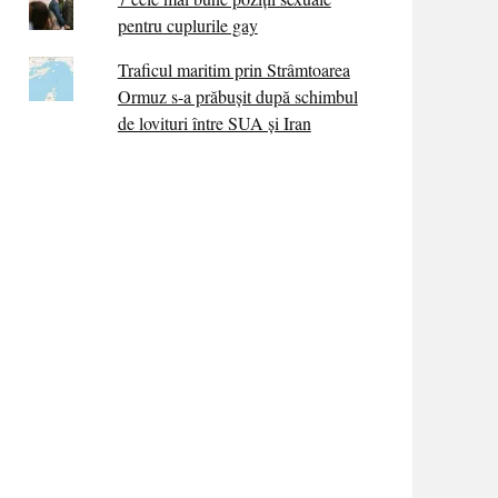
pentru cuplurile gay
Traficul maritim prin Strâmtoarea
Ormuz s-a prăbușit după schimbul
de lovituri între SUA şi Iran