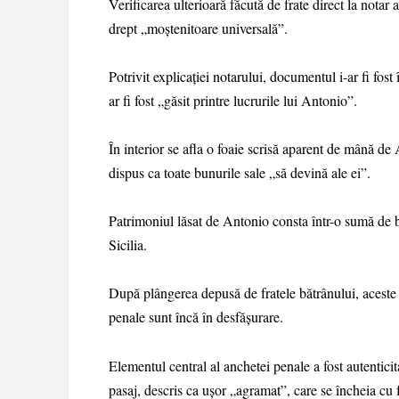
Verificarea ulterioară făcută de frate direct la notar
drept „moștenitoare universală”.
Potrivit explicației notarului, documentul i-ar fi fos
ar fi fost „găsit printre lucrurile lui Antonio”.
În interior se afla o foaie scrisă aparent de mână de 
dispus ca toate bunurile sale „să devină ale ei”.
Patrimoniul lăsat de Antonio consta într-o sumă de b
Sicilia.
După plângerea depusă de fratele bătrânului, aceste p
penale sunt încă în desfășurare.
Elementul central al anchetei penale a fost autenticit
pasaj, descris ca ușor „agramat”, care se încheia cu 