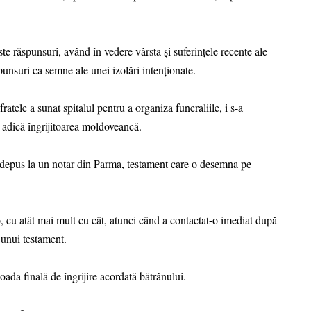
ste răspunsuri, având în vedere vârsta și suferințele recente ale
spunsuri ca semne ale unei izolări intenționate.
tele a sunat spitalul pentru a organiza funeraliile, i s-a
 adică îngrijitoarea moldoveancă.
t depus la un notar din Parma, testament care o desemna pe
o, cu atât mai mult cu cât, atunci când a contactat-o imediat după
 unui testament.
ioada finală de îngrijire acordată bătrânului.