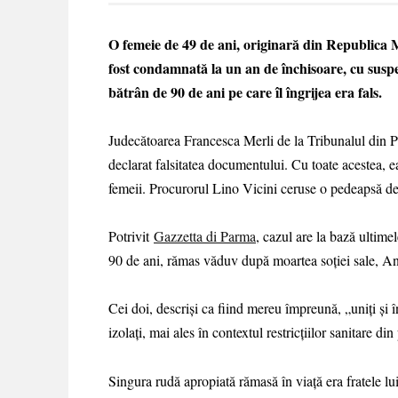
O femeie de 49 de ani, originară din Republica Mo
fost condamnată la un an de închisoare, cu suspe
bătrân de 90 de ani pe care îl îngrijea era fals.
Judecătoarea Francesca Merli de la Tribunalul din P
declarat falsitatea documentului. Cu toate acestea, ea
femeii. Procurorul Lino Vicini ceruse o pedeapsă de
Potrivit
Gazzetta di Parma
, cazul are la bază ultime
90 de ani, rămas văduv după moartea soției sale, Ann
Cei doi, descriși ca fiind mereu împreună, „uniți și î
izolați, mai ales în contextul restricțiilor sanitare d
Singura rudă apropiată rămasă în viață era fratele lui