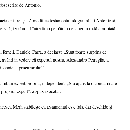
fost scrise de Antonio.
eia ar fi reușit să modifice testamentul olograf al lui Antonio și,
ersală, izolându-l între timp pe bătrân de singura rudă apropiată
 femeii, Daniele Carra, a declarat: „Sunt foarte surprins de
a, având în vedere că expertul nostru, Alessandro Petraglia, a
i tehnic al procurorului”.
 numit un expert propriu, independent: „S-a ajuns la o condamnare
propriul expert”, a spus avocatul.
ca Merli stabilește că testamentul este fals, dar deschide și