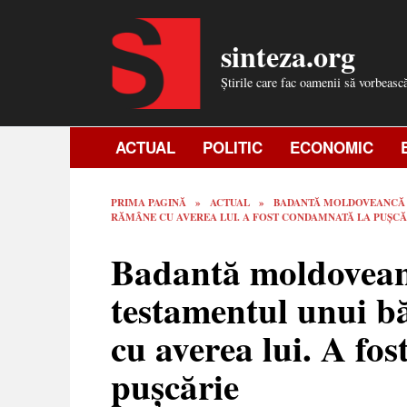
Skip
to
sinteza.org
content
Știrile care fac oamenii să vorbeasc
ACTUAL
POLITIC
ECONOMIC
PRIMA PAGINĂ
»
ACTUAL
»
BADANTĂ MOLDOVEANCĂ DI
RĂMÂNE CU AVEREA LUI. A FOST CONDAMNATĂ LA PUȘCĂ
Badantă moldoveancă
testamentul unui b
cu averea lui. A fo
pușcărie