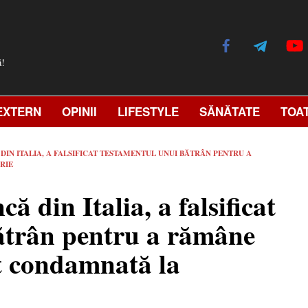
ă!
EXTERN
OPINII
LIFESTYLE
SĂNĂTATE
TOA
N ITALIA, A FALSIFICAT TESTAMENTUL UNUI BĂTRÂN PENTRU A
RIE
 din Italia, a falsificat
ătrân pentru a rămâne
st condamnată la