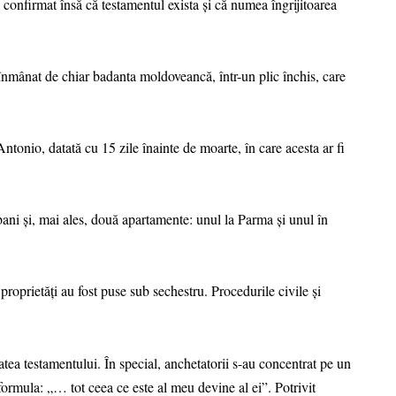
 a confirmat însă că testamentul exista și că numea îngrijitoarea
t înmânat de chiar badanta moldoveancă, într-un plic închis, care
Antonio, datată cu 15 zile înainte de moarte, în care acesta ar fi
ani și, mai ales, două apartamente: unul la Parma și unul în
roprietăți au fost puse sub sechestru. Procedurile civile și
atea testamentului. În special, anchetatorii s-au concentrat pe un
formula: „… tot ceea ce este al meu devine al ei”. Potrivit