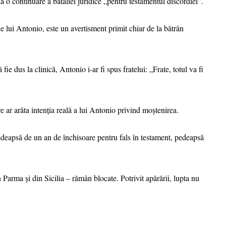
 o continuare a bătăliei juridice „pentru testamentul discordiei”.
le lui Antonio, este un avertisment primit chiar de la bătrân
fie dus la clinică, Antonio i-ar fi spus fratelui: „Frate, totul va fi
e ar arăta intenția reală a lui Antonio privind moștenirea.
edeapsă de un an de închisoare pentru fals în testament, pedeapsă
 Parma și din Sicilia – rămân blocate. Potrivit apărării, lupta nu