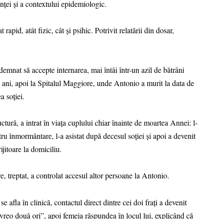
anței și a contextului epidemiologic.
apid, atât fizic, cât și psihic. Potrivit relatării din dosar,
emnat să accepte internarea, mai întâi într-un azil de bătrâni
 ani, apoi la Spitalul Maggiore, unde Antonio a murit la data de
 soției.
tură, a intrat în viața cuplului chiar înainte de moartea Annei: l-
tru înmormântare, l-a asistat după decesul soției și apoi a devenit
ijitoare la domiciliu.
re, treptat, a controlat accesul altor persoane la Antonio.
 se afla în clinică, contactul direct dintre cei doi frați a devenit
 vreo două ori”, apoi femeia răspundea în locul lui, explicând că