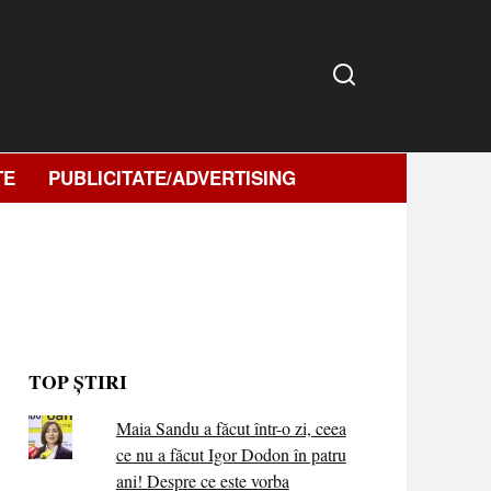
TE
PUBLICITATE/ADVERTISING
TOP ȘTIRI
Maia Sandu a făcut într-o zi, ceea
ce nu a făcut Igor Dodon în patru
ani! Despre ce este vorba