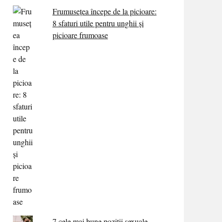
Frumusețea începe de la picioare:
8 sfaturi utile pentru unghii și
picioare frumoase
7 cele mai bune poziții sexuale