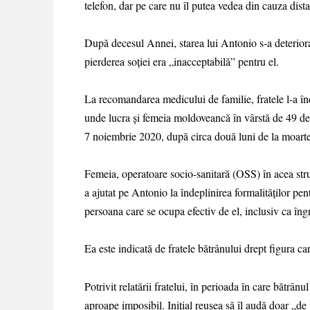
telefon, dar pe care nu îl putea vedea din cauza dist
După decesul Annei, starea lui Antonio s-a deteriorat r
pierderea soției era „inacceptabilă” pentru el.
La recomandarea medicului de familie, fratele l-a înd
unde lucra și femeia moldoveancă în vârstă de 49 de
7 noiembrie 2020, după circa două luni de la moartea
Femeia, operatoare socio-sanitară (OSS) în acea struc
a ajutat pe Antonio la îndeplinirea formalităților pen
persoana care se ocupa efectiv de el, inclusiv ca îngr
Ea este indicată de fratele bătrânului drept figura ca
Potrivit relatării fratelui, în perioada în care bătrânul
aproape imposibil. Inițial reușea să îl audă doar „de