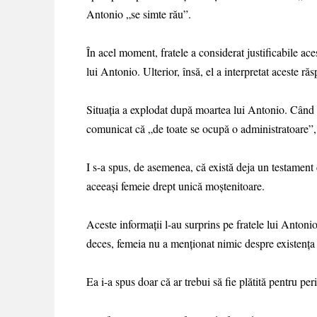
Antonio „se simte rău”.
În acel moment, fratele a considerat justificabile ace
lui Antonio. Ulterior, însă, el a interpretat aceste ră
Situația a explodat după moartea lui Antonio. Când fra
comunicat că „de toate se ocupă o administratoare”,
I s-a spus, de asemenea, că există deja un testamen
aceeași femeie drept unică moștenitoare.
Aceste informații l-au surprins pe fratele lui Antoni
deces, femeia nu a menționat nimic despre existența
Ea i-a spus doar că ar trebui să fie plătită pentru per