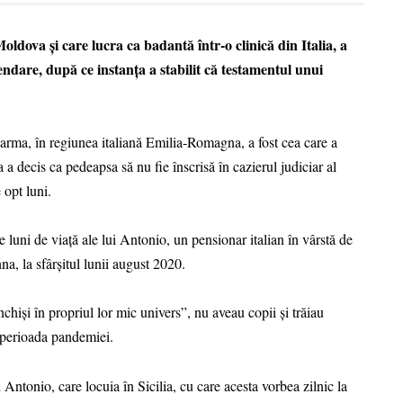
ldova și care lucra ca badantă într-o clinică din Italia, a
ndare, după ce instanța a stabilit că testamentul unui
arma, în regiunea italiană Emilia-Romagna, a fost cea care a
 a decis ca pedeapsa să nu fie înscrisă în cazierul judiciar al
 opt luni.
le luni de viață ale lui Antonio, un pensionar italian în vârstă de
a, la sfârșitul lunii august 2020.
nchiși în propriul lor mic univers”, nu aveau copii și trăiau
in perioada pandemiei.
 Antonio, care locuia în Sicilia, cu care acesta vorbea zilnic la