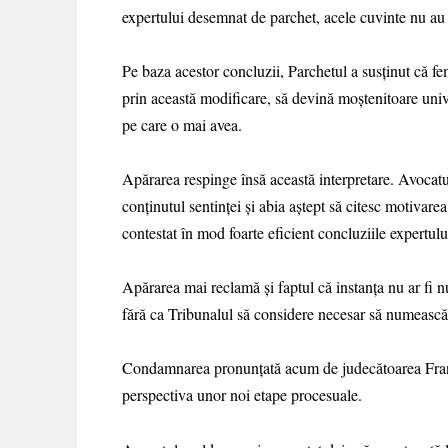
expertului desemnat de parchet, acele cuvinte nu au 
Pe baza acestor concluzii, Parchetul a susținut că fem
prin această modificare, să devină moștenitoare univ
pe care o mai avea.
Apărarea respinge însă această interpretare. Avocatul
conținutul sentinței și abia aștept să citesc motivare
contestat în mod foarte eficient concluziile expertulu
Apărarea mai reclamă și faptul că instanța nu ar fi
fără ca Tribunalul să considere necesar să numească 
Condamnarea pronunțată acum de judecătoarea Frances
perspectiva unor noi etape procesuale.