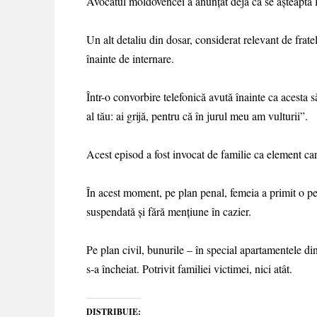
Avocatul moldovencei a anunțat deja că se așteaptă la
Un alt detaliu din dosar, considerat relevant de frate
înainte de internare.
Într-o convorbire telefonică avută înainte ca acesta să 
al tău: ai grijă, pentru că în jurul meu am vulturii”.
Acest episod a fost invocat de familie ca element car
În acest moment, pe plan penal, femeia a primit o p
suspendată și fără mențiune în cazier.
Pe plan civil, bunurile – în special apartamentele din
s-a încheiat. Potrivit familiei victimei, nici atât.
DISTRIBUIE: