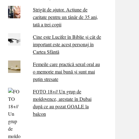
Strigăt de ajutor. Acțiune de
caritate pentru un tânăr de 35 ani,
tată a trei copii
Cine este Lucifer în Biblie și cât de
important este acest personaj în
Cartea Sfântă
Femeile care practică sexul oral au
o memorie mai bună și sunt mai
puțin stresate
FOTO 18+// Un grup de
moldovence, arestate în Dubai
după ce au pozat GOALE la
balcon