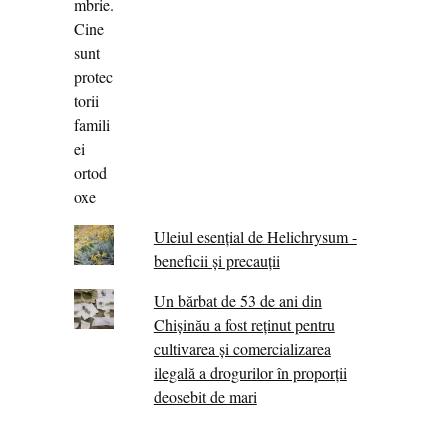
Uleiul esențial de Helichrysum -
beneficii și precauții
Un bărbat de 53 de ani din
Chișinău a fost reținut pentru
cultivarea și comercializarea
ilegală a drogurilor în proporții
deosebit de mari