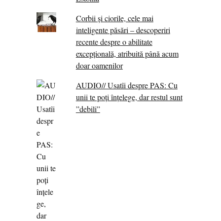
Corbii şi ciorile, cele mai
inteligente păsări – descoperiri
recente despre o abilitate
excepţională, atribuită până acum
doar oamenilor
AUDIO// Usatîi despre PAS: Cu
unii te poți înțelege, dar restul sunt
”debili”