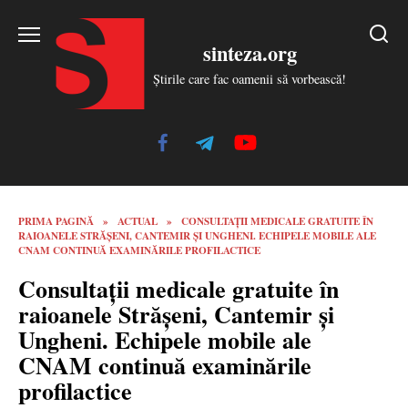
Skip
to
sinteza.org
content
Știrile care fac oamenii să vorbească!
PRIMA PAGINĂ
»
ACTUAL
»
CONSULTAȚII MEDICALE GRATUITE ÎN
RAIOANELE STRĂȘENI, CANTEMIR ȘI UNGHENI. ECHIPELE MOBILE ALE
CNAM CONTINUĂ EXAMINĂRILE PROFILACTICE
Consultații medicale gratuite în
raioanele Strășeni, Cantemir și
Ungheni. Echipele mobile ale
CNAM continuă examinările
profilactice