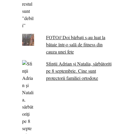
FOTO// Doi bărbați s-au luat la
bătaie într-o sală de fitness din
cauza unei fete
Sfinții Adrian și Natalia, sărbătoriți
pe 8 septembrie. Cine sunt
protectorii familiei ortodoxe