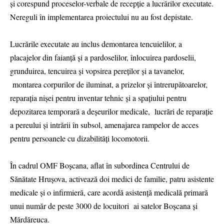
și corespund proceselor-verbale de recepție a lucrărilor executate.
Nereguli în implementarea proiectului nu au fost depistate.
Lucrările executate au inclus demontarea tencuielilor, a
placajelor din faianță și a pardoselilor, înlocuirea pardoselii,
grunduirea, tencuirea și vopsirea pereților și a tavanelor,
montarea corpurilor de iluminat, a prizelor și întrerupătoarelor,
reparația nișei pentru inventar tehnic și a spațiului pentru
depozitarea temporară a deșeurilor medicale, lucrări de reparație
a pereului și intrării în subsol, amenajarea rampelor de acces
pentru persoanele cu dizabilități locomotorii.
În cadrul OMF Boșcana, aflat în subordinea Centrului de
Sănătate Hrușova, activează doi medici de familie, patru asistente
medicale și o infirmieră, care acordă asistență medicală primară
unui număr de peste 3000 de locuitori ai satelor Boșcana și
Mărdăreuca.