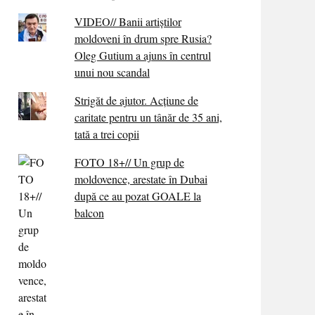
VIDEO// Banii artiștilor
moldoveni în drum spre Rusia?
Oleg Gutium a ajuns în centrul
unui nou scandal
Strigăt de ajutor. Acțiune de
caritate pentru un tânăr de 35 ani,
tată a trei copii
FOTO 18+// Un grup de
moldovence, arestate în Dubai
după ce au pozat GOALE la
balcon