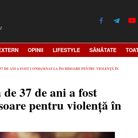
ă!
EXTERN
OPINII
LIFESTYLE
SĂNĂTATE
TOA
 37 DE ANI A FOST CONDAMNAT LA ÎNCHISOARE PENTRU VIOLENȚĂ ÎN
 de 37 de ani a fost
oare pentru violență în