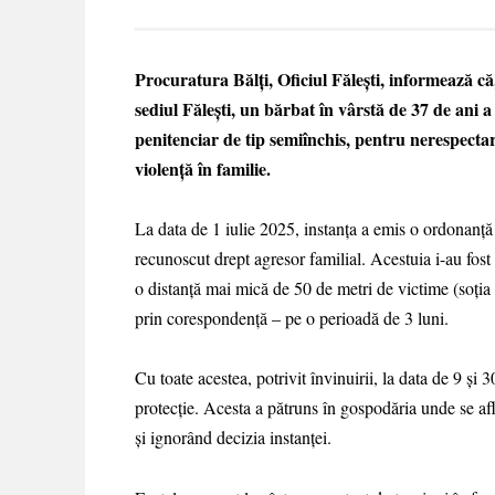
Procuratura Bălți, Oficiul Fălești, informează că
sediul Fălești, un bărbat în vârstă de 37 de ani 
penitenciar de tip semiînchis, pentru nerespecta
violență în familie.
La data de 1 iulie 2025, instanța a emis o ordonanță d
recunoscut drept agresor familial. Acestuia i-au fost 
o distanță mai mică de 50 de metri de victime (soția ș
prin corespondență – pe o perioadă de 3 luni.
Cu toate acestea, potrivit învinuirii, la data de 9 și
protecție. Acesta a pătruns în gospodăria unde se afla
și ignorând decizia instanței.