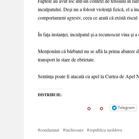
Faptele au avut loc într-un context de tensiuni în fam
inculpatului. Deși nu a folosit violență fizică, el a î
comportament agresiv, ceea ce arată că există riscul s
În fața instanței, inculpatul și-a recunoscut vina și 
Menționăm că bărbatul nu se află la prima abatere d
transport în stare de ebrietate.
Sentința poate fi atacată cu apel la Curtea de Apel 
DISTRIBUIE:
Telegram
condamnat
inchisoare
republica moldova