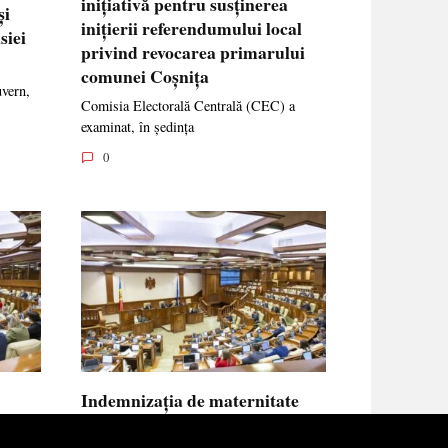
inițiativă pentru susținerea
și
inițierii referendumului local
siei
privind revocarea primarului
comunei Coșnița
uvern,
Comisia Electorală Centrală (CEC) a
examinat, în ședința
0
Indemnizația de maternitate
UE vor
pentru femeile necăsătorite și
neasigurate va putea fi calculată