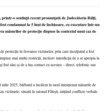
, printr-o sentință recent pronunțată de Judecătoria Bălți,
a fost condamnat la 5 luni de închisoare, cu executare într-un
rea măsurilor de protecție dispuse în contextul unui caz de
e protecție în favoarea victimelor, prin care inculpatul a fost
impuse mai multe restricții, inclusiv interdicția de a se apropia la
i fiul său) și de a lua contact cu acestea – direct, telefonic sau
 30 iulie 2025, bărbatul a încălcat în mod intenționat măsurile de
u victimele, situată în raionul Fălești, inițiind conflicte verbale