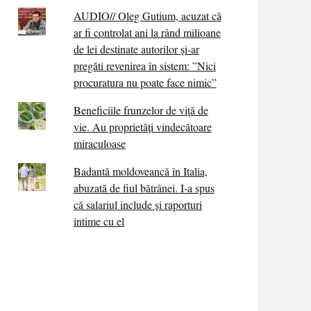
AUDIO// Oleg Gutium, acuzat că
ar fi controlat ani la rând milioane
de lei destinate autorilor și-ar
pregăti revenirea în sistem: ”Nici
procuratura nu poate face nimic”
Beneficiile frunzelor de viță de
vie. Au proprietăţi vindecătoare
miraculoase
Badantă moldoveancă în Italia,
abuzată de fiul bătrânei. I-a spus
că salariul include și raporturi
intime cu el