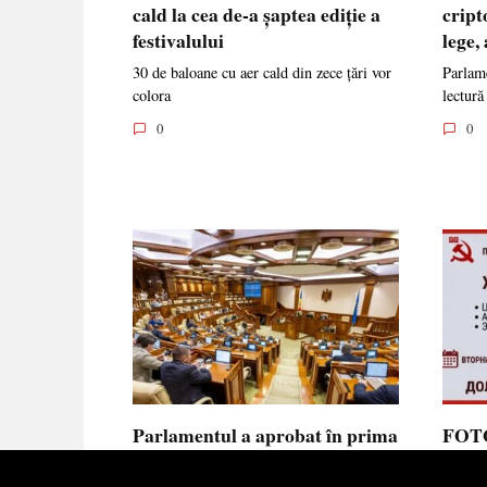
cald la cea de-a șaptea ediție a
cript
festivalului
lege,
30 de baloane cu aer cald din zece țări vor
Parlame
colora
lectură
0
0
Parlamentul a aprobat în prima
FOTO
lectură noua lege privind
prote
ajutorul de stat, aliniată la
Parla