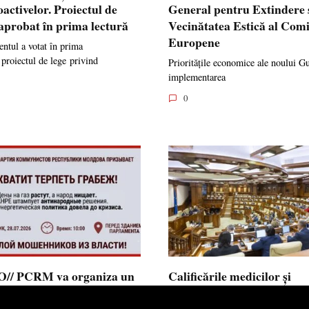
oactivelor. Proiectul de
General pentru Extindere 
 aprobat în prima lectură
Vecinătatea Estică al Comi
Europene
ntul a votat în prima
 proiectul de lege privind
Prioritățile economice ale noului G
implementarea
0
// PCRM va organiza un
Calificările medicilor și
st pe 28 iulie în fața
farmaciștilor obținute în 
mentului și invită cetățenii
putea fi recunoscute în