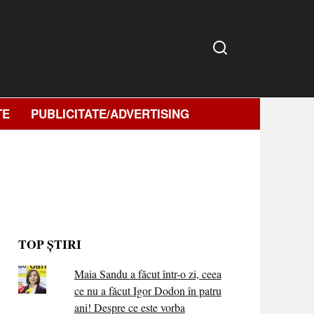
TE
PUBLICITATE/ADVERTISING
TOP ȘTIRI
Maia Sandu a făcut într-o zi, ceea
ce nu a făcut Igor Dodon în patru
ani! Despre ce este vorba