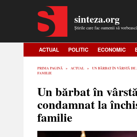
Skip
to
sinteza.org
content
Știrile care fac oamenii să vorbeasc
ACTUAL
POLITIC
ECONOMIC
PRIMA PAGINĂ
»
ACTUAL
»
UN BĂRBAT ÎN VÂRSTĂ DE
FAMILIE
Un bărbat în vârstă
condamnat la închis
familie