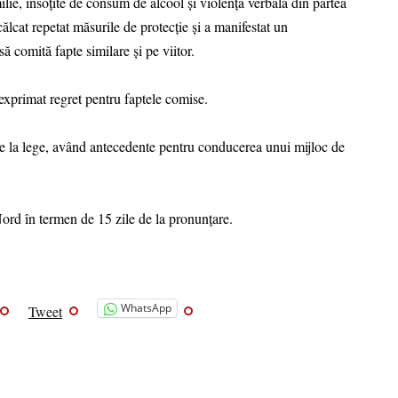
ilie, însoțite de consum de alcool și violență verbală din partea
ncălcat repetat măsurile de protecție și a manifestat un
ă comită fapte similare și pe viitor.
a exprimat regret pentru faptele comise.
e la lege, având antecedente pentru conducerea unui mijloc de
Nord în termen de 15 zile de la pronunțare.
WhatsApp
Tweet