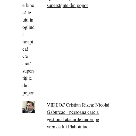
superstițiile din popor
VIDEO// Cristian Rizea: Nicolai
Gabureac - persoana care a
gestionat atacurile raider pe
vremea lui Plahotniuc