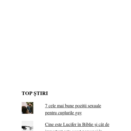
TOP ȘTIRI
7 cele mai bune poziții sexuale
pentru cuplurile gay
Cine este Lucifer în Biblie și cât de