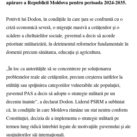
apărare a Republicii Moldova pentru perioada 2024-2035.
Potrivit lui Dodon, în condițiile în care țara se confruntă cu o
criză economică severă, o migrație masivă a cetățenilor și o
scădere a cheltuielilor sociale, guvernul a decis să acorde
prioritate militarizării, în detrimentul reformelor fundamentale în
domenii precum sănătatea, educația și agricultura.
„În loc ca autoritățile să se concentreze pe soluționarea
problemelor reale ale cetățenilor, precum creșterea tarifelor la
utilități sau sprijinirea categoriilor vulnerabile ale populației,
guvernul PAS a decis să adopte o strategie militară pe un
deceniu înainte”, a declarat Dodon. Liderul PSRM a subliniat
că, în condițiile în care Moldova rămâne un stat neutru conform
Constituției, decizia de a implementa o strategie militară pe
termen lung ridică întrebări legate de motivațiile guvernului și ale
susținătorilor săi internaționali.