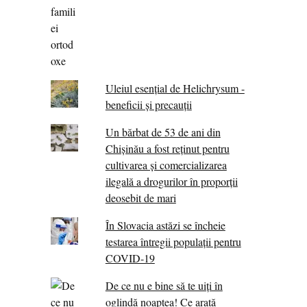
Uleiul esențial de Helichrysum -
beneficii și precauții
Un bărbat de 53 de ani din
Chișinău a fost reținut pentru
cultivarea și comercializarea
ilegală a drogurilor în proporții
deosebit de mari
În Slovacia astăzi se încheie
testarea întregii populații pentru
COVID-19
De ce nu e bine să te uiți în
oglindă noaptea! Ce arată