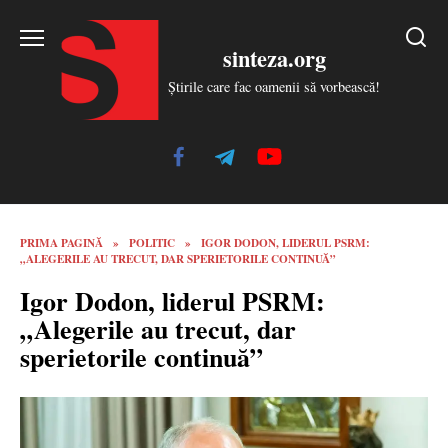
Skip
to
sinteza.org
content
Știrile care fac oamenii să vorbească!
PRIMA PAGINĂ
»
POLITIC
»
IGOR DODON, LIDERUL PSRM:
„ALEGERILE AU TRECUT, DAR SPERIETORILE CONTINUĂ”
Igor Dodon, liderul PSRM:
„Alegerile au trecut, dar
sperietorile continuă”