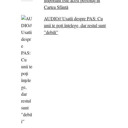
important este acest personaj în
Cartea Sfântă
AUDIO// Usatîi despre PAS: Cu
unii te poți înțelege, dar restul sunt
”debili”