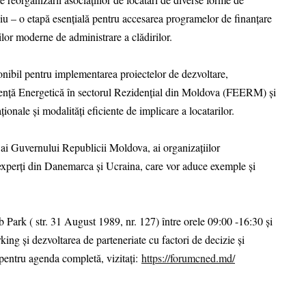
iu – o etapă esențială pentru accesarea programelor de finanțare
ilor moderne de administrare a clădirilor.
ponibil pentru implementarea proiectelor de dezvoltare,
iciență Energetică în sectorul Rezidențial din Moldova (FEERM) și
ionale și modalități eficiente de implicare a locatarilor.
 ai Guvernului Republicii Moldova, ai organizațiilor
e, experți din Danemarca și Ucraina, care vor aduce exemple și
 Park ( str. 31 August 1989, nr. 127) între orele 09:00 -16:30 și
rking și dezvoltarea de parteneriate cu factori de decizie și
i pentru agenda completă, vizitați:
https://forumcned.md/