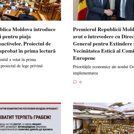
blica Moldova introduce
Premierul Republicii Mol
i pentru piața
avut o întrevedere cu Dire
oactivelor. Proiectul de
General pentru Extindere 
 aprobat în prima lectură
Vecinătatea Estică al Comi
Europene
ntul a votat în prima
 proiectul de lege privind
Prioritățile economice ale noului G
implementarea
0