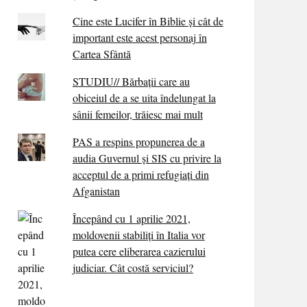
Cine este Lucifer în Biblie și cât de
important este acest personaj în
Cartea Sfântă
STUDIU// Bărbații care au
obiceiul de a se uita îndelungat la
sânii femeilor, trăiesc mai mult
PAS a respins propunerea de a
audia Guvernul și SIS cu privire la
acceptul de a primi refugiați din
Afganistan
Începând cu 1 aprilie 2021,
moldovenii stabiliți în Italia vor
putea cere eliberarea cazierului
judiciar. Cât costă serviciul?