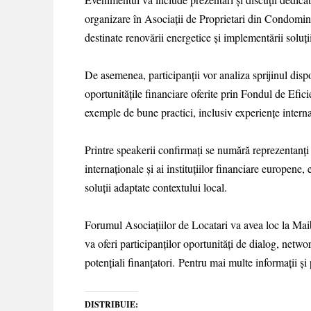
organizare în Asociații de Proprietari din Condomin
destinate renovării energetice și implementării soluți
De asemenea, participanții vor analiza sprijinul dis
oportunitățile financiare oferite prin Fondul de Ef
exemple de bune practici, inclusiv experiențe internaț
Printre speakerii confirmați se numără reprezentanți
internaționale și ai instituțiilor financiare europen
soluții adaptate contextului local.
Forumul Asociațiilor de Locatari va avea loc la Maib
va oferi participanților oportunități de dialog, netwo
potențiali finanțatori. Pentru mai multe informații ș
DISTRIBUIE: