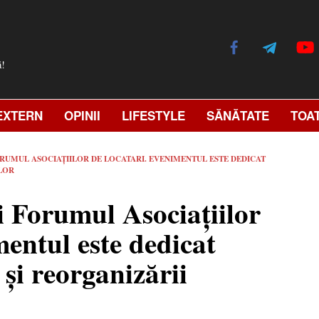
ă!
EXTERN
OPINII
LIFESTYLE
SĂNĂTATE
TOA
RUMUL ASOCIAȚIILOR DE LOCATARI. EVENIMENTUL ESTE DEDICAT
ILOR
i Forumul Asociațiilor
entul este dedicat
 și reorganizării