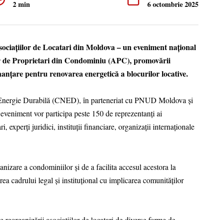
2 min
6 octombrie 2025
ociațiilor de Locatari din Moldova – un eveniment național
lor de Proprietari din Condominiu (APC), promovării
finanțare pentru renovarea energetică a blocurilor locative.
u Energie Durabilă (CNED), în parteneriat cu PNUD Moldova și
eveniment vor participa peste 150 de reprezentanți ai
ri, experți juridici, instituții financiare, organizații internaționale
anizare a condominiilor și de a facilita accesul acestora la
ea cadrului legal și instituțional cu implicarea comunităților
e reorganizării asociațiilor de locatari de diverse forme de