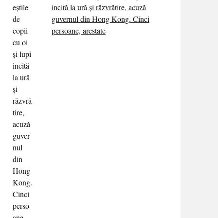
incită la ură și răzvrătire, acuză
guvernul din Hong Kong. Cinci
persoane, arestate