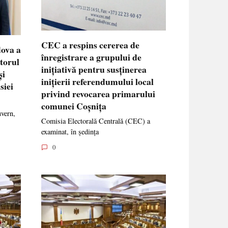
CEC a respins cererea de
dova a
înregistrare a grupului de
ctorul
inițiativă pentru susținerea
și
inițierii referendumului local
siei
privind revocarea primarului
comunei Coșnița
uvern,
Comisia Electorală Centrală (CEC) a
examinat, în ședința
0