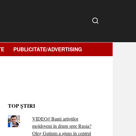
TE
PUBLICITATE/ADVERTISING
TOP ȘTIRI
VIDEO// Banii artiștilor
moldoveni în drum spre Rusia?
Oleg Gutium a ajuns în centrul