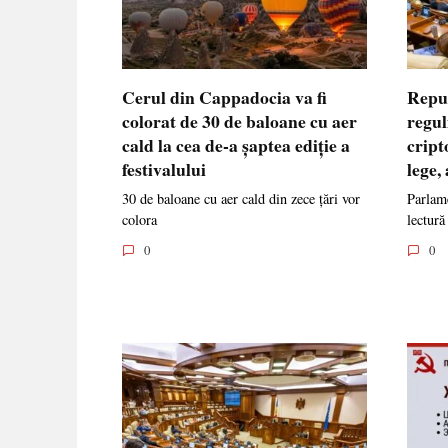
Cerul din Cappadocia va fi
Repu
colorat de 30 de baloane cu aer
regul
cald la cea de-a șaptea ediție a
cript
festivalului
lege,
30 de baloane cu aer cald din zece țări vor
Parlame
colora
lectură
0
0