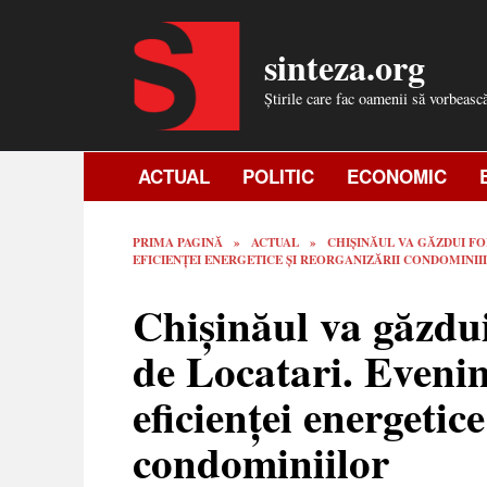
Skip
to
sinteza.org
content
Știrile care fac oamenii să vorbeasc
ACTUAL
POLITIC
ECONOMIC
PRIMA PAGINĂ
»
ACTUAL
»
CHIȘINĂUL VA GĂZDUI FO
EFICIENȚEI ENERGETICE ȘI REORGANIZĂRII CONDOMINI
Chișinăul va găzdu
de Locatari. Evenim
eficienței energetice
condominiilor