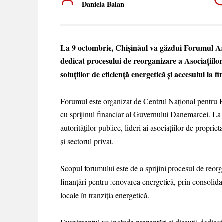
Daniela Balan
La 9 octombrie, Chișinăul va găzdui Forumul As
dedicat procesului de reorganizare a Asociații
soluțiilor de eficiență energetică și accesului la 
Forumul este organizat de Centrul Național pentr
cu sprijinul financiar al Guvernului Danemarcei. La 
autorităților publice, lideri ai asociațiilor de proprieta
și sectorul privat.
Scopul forumului este de a sprijini procesul de reorg
finanțări pentru renovarea energetică, prin consolidar
locale în tranziția energetică.
Evenimentul va include prezentări și discuții dedicat