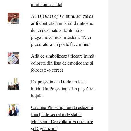
unui nou scandal
AUDIO// Oleg Gutium, acuzat că
ar fi controlat ani la rând milioane
de lei destinate autorilor și-ar
pregăti revenirea în sistem: ”Nici
procuratura nu poate face nimic”
Află ce simbolizează fiecare inimă
colorată din lista de emoticoane și
folosește-o corect
Ex-președintele Dodon a fost
huiduit la Președinție: La pușcărie,
hoțule
Cătălina Plinschi, numită astăzi în
funcția de secretar de stat la
Ministerul Dezvoltării Economice
și Digitalizării