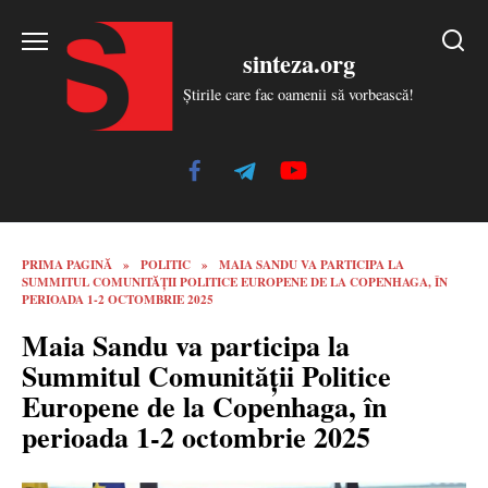
Skip
to
sinteza.org
content
Știrile care fac oamenii să vorbească!
PRIMA PAGINĂ
»
POLITIC
»
MAIA SANDU VA PARTICIPA LA
SUMMITUL COMUNITĂȚII POLITICE EUROPENE DE LA COPENHAGA, ÎN
PERIOADA 1-2 OCTOMBRIE 2025
Maia Sandu va participa la
Summitul Comunității Politice
Europene de la Copenhaga, în
perioada 1-2 octombrie 2025