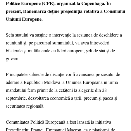
Politice Europene (CPE), organizat la Copenhaga. În
prezent, Danemarca deține președinția rotativă a Consiliului
Uniunii Europene.
Șefa statului va susține o intervenție la sesiunea de deschidere a
reuniunii și, pe parcursul summitului, va avea întrevederi
bilaterale și multilaterale cu lideri europeni, șefi de stat și de
guvern.
Principalele subiecte de discuție vor fi avansarea procesului de
aderare a Republicii Moldova la Uniunea Europeană în urma
mandatului ferm primit de la cetățeni la alegerile din 28
septembrie, dezvoltarea economică a țării, precum și pacea și
securitatea regională.
Comunitatea Politică Europeană a fost lansată la inițiativa
Președintelui Franței, Emmanuel Macron, ca o platformă de