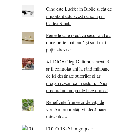
Cine este Lucifer în Biblie și cât de
important este acest personaj în
Cartea Sfântă
Femeile care practică sexul oral au
o memorie mai bună și sunt mai
puțin stresate
AUDIO// Oleg Gutium, acuzat că
ar fi controlat ani la rând milioane
de lei destinate autorilor și-ar
pregăti revenirea în sistem: ”Nici
procuratura nu poate face nimic”
Beneficiile frunzelor de viță de
vie. Au proprietăţi vindecătoare
miraculoase
FOTO 18+// Un grup de