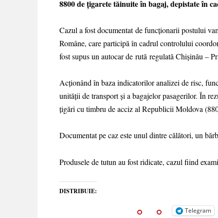
8800 de țigarete tăinuite în bagaj, depistate în 
Cazul a fost documentat de funcționarii postului va
Române, care participă în cadrul controlului coordona
fost supus un autocar de rută regulată Chișinău – Pr
Acționând în baza indicatorilor analizei de risc, func
unității de transport și a bagajelor pasagerilor. În r
țigări cu timbru de acciz al Republicii Moldova (8800 ț
Documentat pe caz este unul dintre călători, un băr
Produsele de tutun au fost ridicate, cazul fiind exa
DISTRIBUIE:
Telegram