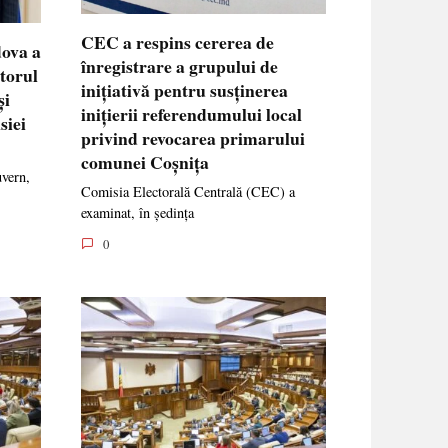
CEC a respins cererea de
dova a
înregistrare a grupului de
ctorul
inițiativă pentru susținerea
și
inițierii referendumului local
siei
privind revocarea primarului
comunei Coșnița
uvern,
Comisia Electorală Centrală (CEC) a
examinat, în ședința
0