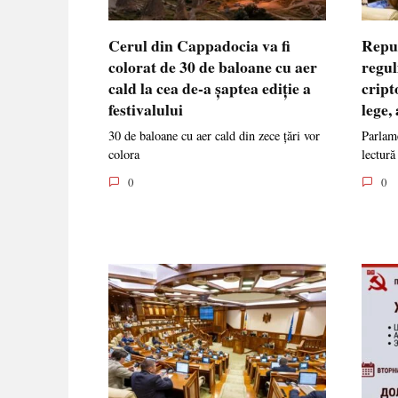
Cerul din Cappadocia va fi
Repu
colorat de 30 de baloane cu aer
regul
cald la cea de-a șaptea ediție a
cript
festivalului
lege,
30 de baloane cu aer cald din zece țări vor
Parlame
colora
lectură
0
0