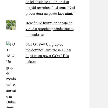
de lei destinate autorilor și-ar
pregăti revenirea în sistem: ”Nici
procuratura nu poate face nimic”
Beneficiile frunzelor de viță de
vie. Au proprietăţi vindecătoare
miraculoase
FOTO 18+// Un grup de
moldovence, arestate în Dubai
după ce au pozat GOALE la
balcon