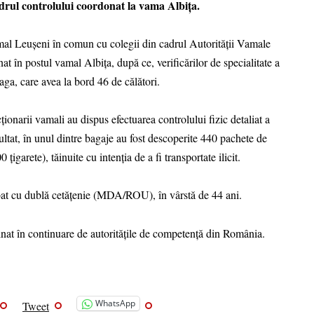
cadrul controlului coordonat la vama Albița.
mal Leușeni în comun cu colegii din cadrul Autorității Vamale
t în postul vamal Albița, după ce, verificărilor de specialitate a
aga, care avea la bord 46 de călători.
ționarii vamali au dispus efectuarea controlului fizic detaliat a
ezultat, în unul dintre bagaje au fost descoperite 440 pachete de
igarete), tăinuite cu intenția de a fi transportate ilicit.
bat cu dublă cetățenie (MDA/ROU), în vârstă de 44 ani.
minat în continuare de autoritățile de competență din România.
WhatsApp
Tweet