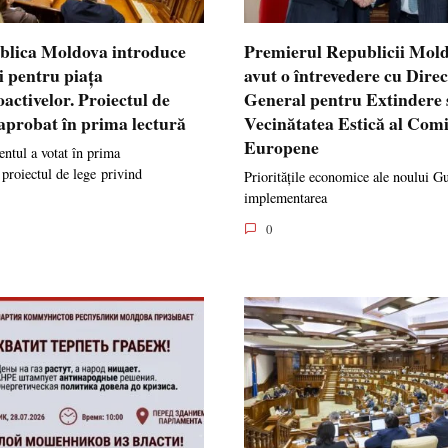
blica Moldova introduce
Premierul Republicii Mol
i pentru piața
avut o întrevedere cu Dire
oactivelor. Proiectul de
General pentru Extindere 
 aprobat în prima lectură
Vecinătatea Estică al Comi
Europene
ntul a votat în prima
 proiectul de lege privind
Prioritățile economice ale noului G
implementarea
0