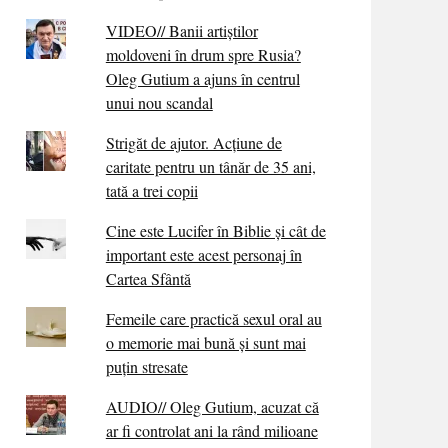
VIDEO// Banii artiștilor
moldoveni în drum spre Rusia?
Oleg Gutium a ajuns în centrul
unui nou scandal
Strigăt de ajutor. Acțiune de
caritate pentru un tânăr de 35 ani,
tată a trei copii
Cine este Lucifer în Biblie și cât de
important este acest personaj în
Cartea Sfântă
Femeile care practică sexul oral au
o memorie mai bună și sunt mai
puțin stresate
AUDIO// Oleg Gutium, acuzat că
ar fi controlat ani la rând milioane