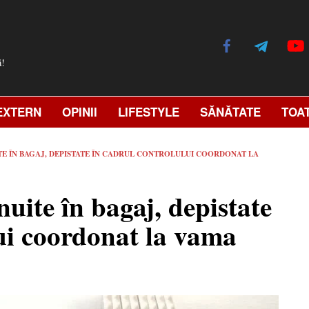
ă!
EXTERN
OPINII
LIFESTYLE
SĂNĂTATE
TOA
ITE ÎN BAGAJ, DEPISTATE ÎN CADRUL CONTROLULUI COORDONAT LA
nuite în bagaj, depistate
ui coordonat la vama