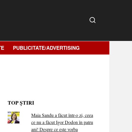
TE
PUBLICITATE/ADVERTISING
TOP ȘTIRI
Maia Sandu a făcut într-o zi, ceea
ce nu a făcut Igor Dodon în patru
ani! Despre ce este vorba