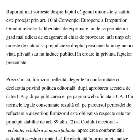
Raportul mai vorbește despre faptul că genul umoristic și satiric
este protejat prin art. 10 al Convenției Europene a Drepturilor
Omului referitor la libertatea de exprimare, unde se permite un
grad mai ridicat de exagerare și chiar de provocare, atât timp cât
nu este de natură să prejudicieze dreptul persoanei la imagine ori
viața privată sau nu induce publicul în eroare în privința faptelor
prezentate.
Precizăm că, furnizorii reflectă alegerile în conformitate cu
declarația privind politica editorială, după aprobarea acesteia de
către CA și după publicarea ei pe pagina web oficială a CA. Din
normele legale consemnate rezultă că, pe parcursul perioadei de
reflectare a alegerilor, furnizorul este obligat să respecte cele trei
principii stabilite de art. 89 alin. (2) al Codului electoral –
echitate, echilibru și imparțialitate
, aprecierea conformității
activității acestuia urmând să fie efectuată în urma unei analize