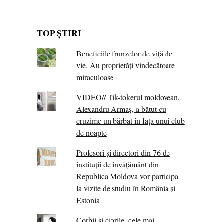
TOP ȘTIRI
Beneficiile frunzelor de viță de
vie. Au proprietăţi vindecătoare
miraculoase
VIDEO// Tik-tokerul moldovean,
Alexandru Armaș, a bătut cu
cruzime un bărbat în fața unui club
de noapte
Profesori și directori din 76 de
instituții de învățământ din
Republica Moldova vor participa
la vizite de studiu în România și
Estonia
Corbii şi ciorile, cele mai