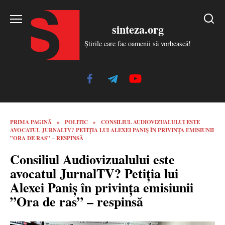
Skip
to
sinteza.org
content
Știrile care fac oamenii să vorbească!
PRIMA PAGINĂ
»
POLITIC
»
CONSILIUL AUDIOVIZUALULUI ESTE
AVOCATUL JURNALTV? PETIȚIA LUI ALEXEI PANIȘ ÎN PRIVINȚA EMISIUNII
”ORA DE RAS” – RESPINSĂ
Consiliul Audiovizualului este
avocatul JurnalTV? Petiția lui
Alexei Paniș în privința emisiunii
”Ora de ras” – respinsă