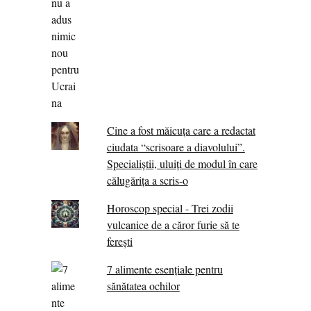
Cine a fost măicuţa care a redactat
ciudata “scrisoare a diavolului”.
Specialiştii, uluiţi de modul în care
călugărița a scris-o
Horoscop special - Trei zodii
vulcanice de a căror furie să te
ferești
7 alimente esenţiale pentru
sănătatea ochilor