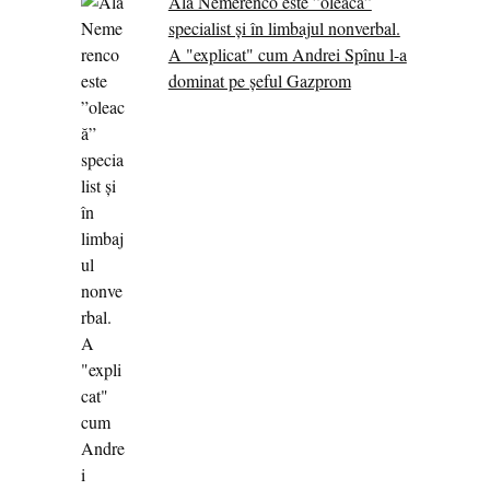
Ala Nemerenco este ”oleacă”
specialist și în limbajul nonverbal.
A "explicat" cum Andrei Spînu l-a
dominat pe șeful Gazprom