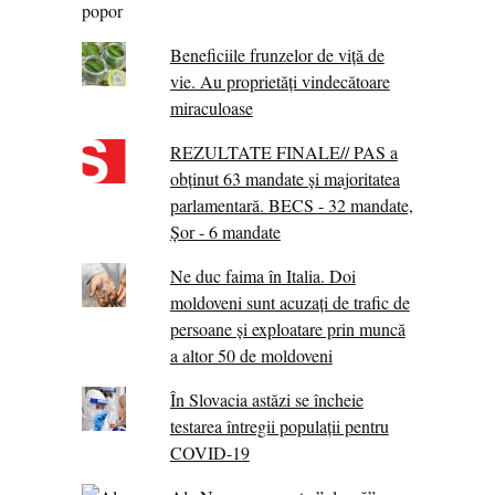
Beneficiile frunzelor de viță de
vie. Au proprietăţi vindecătoare
miraculoase
REZULTATE FINALE// PAS a
obținut 63 mandate și majoritatea
parlamentară. BECS - 32 mandate,
Șor - 6 mandate
Ne duc faima în Italia. Doi
moldoveni sunt acuzați de trafic de
persoane și exploatare prin muncă
a altor 50 de moldoveni
În Slovacia astăzi se încheie
testarea întregii populații pentru
COVID-19