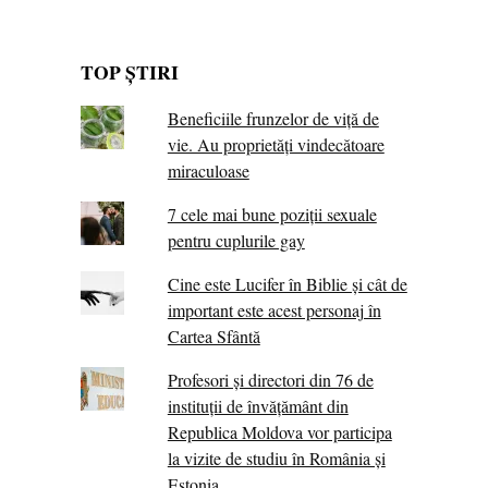
TOP ȘTIRI
Beneficiile frunzelor de viță de
vie. Au proprietăţi vindecătoare
miraculoase
7 cele mai bune poziții sexuale
pentru cuplurile gay
Cine este Lucifer în Biblie și cât de
important este acest personaj în
Cartea Sfântă
Profesori și directori din 76 de
instituții de învățământ din
Republica Moldova vor participa
la vizite de studiu în România și
Estonia