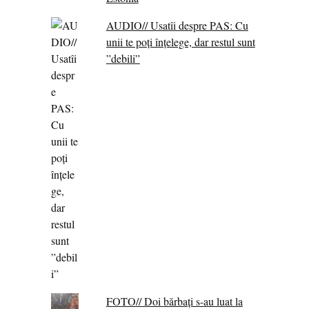
AUDIO// Usatîi despre PAS: Cu
unii te poți înțelege, dar restul sunt
”debili”
FOTO// Doi bărbați s-au luat la