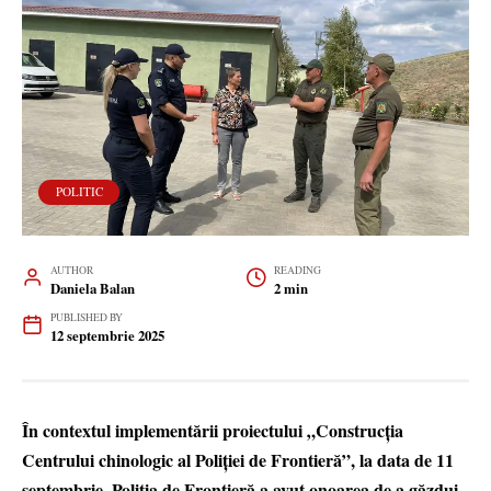
POLITIC
AUTHOR
READING
Daniela Balan
2 min
PUBLISHED BY
12 septembrie 2025
În contextul implementării proiectului „Construcția
Centrului chinologic al Poliției de Frontieră”, la data de 11
septembrie, Poliția de Frontieră a avut onoarea de a găzdui