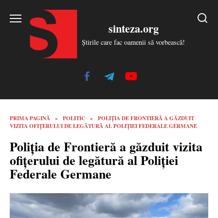
Skip
to
sinteza.org
content
Știrile care fac oamenii să vorbească!
PRIMA PAGINĂ
»
POLITIC
»
POLIȚIA DE FRONTIERĂ A GĂZDUIT
VIZITA OFIȚERULUI DE LEGĂTURĂ AL POLIȚIEI FEDERALE GERMANE
Poliția de Frontieră a găzduit vizita
ofițerului de legătură al Poliției
Federale Germane