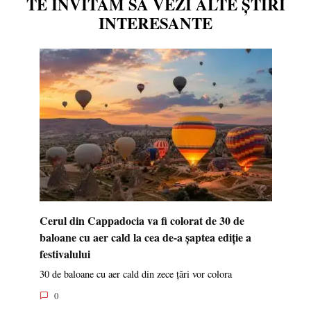
TE INVITĂM SĂ VEZI ALTE ȘTIRI
INTERESANTE
Cerul din Cappadocia va fi colorat de 30 de
baloane cu aer cald la cea de-a șaptea ediție a
festivalului
30 de baloane cu aer cald din zece țări vor colora
0