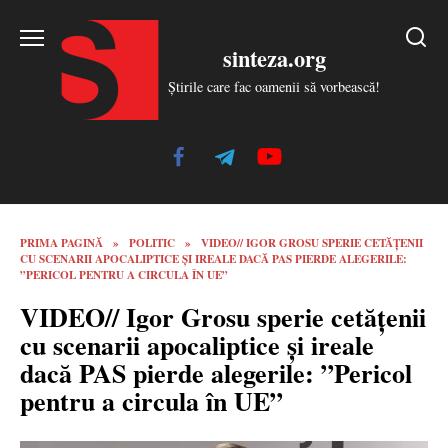
Skip
to
sinteza.org
content
Știrile care fac oamenii să vorbească!
PRIMA PAGINĂ
»
POLITIC
»
VIDEO// IGOR GROSU SPERIE CETĂȚENII
CU SCENARII APOCALIPTICE ȘI IREALE DACĂ PAS PIERDE ALEGERILE:
”PERICOL PENTRU A CIRCULA ÎN UE”
VIDEO// Igor Grosu sperie cetățenii
cu scenarii apocaliptice și ireale
dacă PAS pierde alegerile: ”Pericol
pentru a circula în UE”