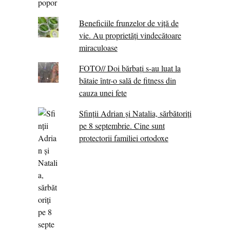
Beneficiile frunzelor de viță de
vie. Au proprietăţi vindecătoare
miraculoase
FOTO// Doi bărbați s-au luat la
bătaie într-o sală de fitness din
cauza unei fete
Sfinții Adrian și Natalia, sărbătoriți
pe 8 septembrie. Cine sunt
protectorii familiei ortodoxe