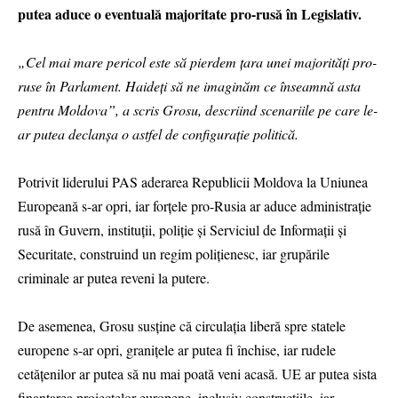
putea aduce o eventuală majoritate pro-rusă în Legislativ.
„Cel mai mare pericol este să pierdem țara unei majorități pro-
ruse în Parlament. Haideți să ne imaginăm ce înseamnă asta
pentru Moldova”, a scris Grosu, descriind scenariile pe care le-
ar putea declanșa o astfel de configurație politică.
Potrivit liderului PAS aderarea Republicii Moldova la Uniunea
Europeană s-ar opri, iar forțele pro-Rusia ar aduce administrație
rusă în Guvern, instituții, poliție și Serviciul de Informații și
Securitate, construind un regim polițienesc, iar grupările
criminale ar putea reveni la putere.
De asemenea, Grosu susţine că circulația liberă spre statele
europene s-ar opri, granițele ar putea fi închise, iar rudele
cetățenilor ar putea să nu mai poată veni acasă. UE ar putea sista
finanțarea proiectelor europene, inclusiv construcțiile, iar