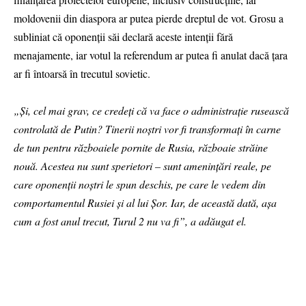
moldovenii din diaspora ar putea pierde dreptul de vot. Grosu a
subliniat că oponenții săi declară aceste intenții fără
menajamente, iar votul la referendum ar putea fi anulat dacă țara
ar fi întoarsă în trecutul sovietic.
„Și, cel mai grav, ce credeți că va face o administrație rusească
controlată de Putin? Tinerii noștri vor fi transformați în carne
de tun pentru războaiele pornite de Rusia, războaie străine
nouă. Acestea nu sunt sperietori – sunt amenințări reale, pe
care oponenții noștri le spun deschis, pe care le vedem din
comportamentul Rusiei și al lui Șor. Iar, de această dată, așa
cum a fost anul trecut, Turul 2 nu va fi”, a adăugat el.