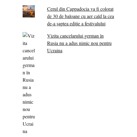
Cerul din Cappadocia va fi colorat
de 30 de baloane cu aer cald la cea
de-a șaptea ediție a festivalului
Vizita cancelarului german în
Rusia nu a adus nimic nou pentru
Ucraina