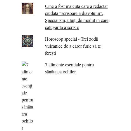
Cine a fost măicuţa care a redactat
ciudata “scrisoare a diavolului”.
Specialiştii, uluiţi de modul în care
călugărița a scris-o
Horoscop special - Trei zodii
vulcanice de a căror furie să te
ferești
7 alimente esenţiale pentru
sănătatea ochilor