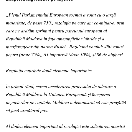
„Plenul Parlamentului European tocmai a votat cu o largă
majoritate, de peste 75%, rezoluția pe care am co-inițiat-o, prin
care ne arătăm sprijinul pentru parcursul european al
Republicii Moldova în fața amenințărilor hibride și a
interferențelor din partea Rusiei. Rezultatul votului: 490 voturi
pentru (peste 75%), 65 împotrivă (doar 10%), și 86 de abțineri.
Rezoluția cuprinde două elemente importante:
În primul rând, cerem accelerarea procesului de aderare a
Republicii Moldova la Uniunea Europeană și începerea
negocierilor pe capitole. Moldova a demonstrat că este pregătită
să facă următorul pas.
Al doilea element important al rezoluției este solicitarea noastră