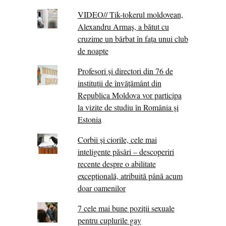
VIDEO// Tik-tokerul moldovean,
Alexandru Armaș, a bătut cu
cruzime un bărbat în fața unui club
de noapte
Profesori și directori din 76 de
instituții de învățământ din
Republica Moldova vor participa
la vizite de studiu în România și
Estonia
Corbii şi ciorile, cele mai
inteligente păsări – descoperiri
recente despre o abilitate
excepţională, atribuită până acum
doar oamenilor
7 cele mai bune poziții sexuale
pentru cuplurile gay