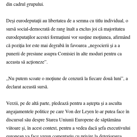
din cadrul grupului.
Deşi eurodeputaţii au libertatea de a semna cu titlu individual, o
sursă social-democrată de rang înalt a exclus joi că majoritatea
eurodeputaţilor acestei formaţiuni vor susţine moţiunea, afirmând
că poziţia lor este mai degrabă în favoarea „negocierii şi a a
punerii de presiune asupra Comisiei în alte moduri pentru ca
aceasta să acţioneze”.
„Nu putem scoate o moţiune de cenzură la fiecare două luni”, a
declarat această sursă.
Verzii, pe de altă parte, pledează pentru a aştepta şi a asculta
angajamentele politice pe care Von der Leyen le-ar putea face în
discursul său despre Starea Uniunii Europene de săptămâna
viitoare şi, în acest context, pentru a vedea dacă şefa executivului
european va face vreun comentariu cu privire la deteriorarea