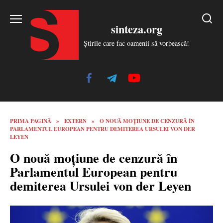
Skip
to
sinteza.org
content
Știrile care fac oamenii să vorbească!
PRIMA PAGINĂ
»
EXTERN
»
O NOUĂ MOȚIUNE DE CENZURĂ ÎN
PARLAMENTUL EUROPEAN PENTRU DEMITEREA URSULEI VON DER
LEYEN
O nouă moțiune de cenzură în
Parlamentul European pentru
demiterea Ursulei von der Leyen