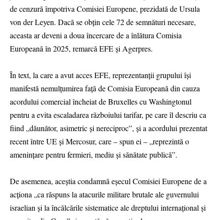
de cenzură împotriva Comisiei Europene, prezidată de Ursula
von der Leyen. Dacă se obţin cele 72 de semnături necesare,
aceasta ar deveni a doua încercare de a înlătura Comisia
Europeană în 2025, remarcă EFE și Agerpres.
În text, la care a avut acces EFE, reprezentanţii grupului îşi
manifestă nemulţumirea faţă de Comisia Europeană din cauza
acordului comercial încheiat de Bruxelles cu Washingtonul
pentru a evita escaladarea războiului tarifar, pe care îl descriu ca
fiind „dăunător, asimetric şi nereciproc”, şi a acordului prezentat
recent între UE şi Mercosur, care – spun ei – „reprezintă o
ameninţare pentru fermieri, mediu şi sănătate publică”.
De asemenea, aceştia condamnă eşecul Comisiei Europene de a
acţiona „ca răspuns la atacurile militare brutale ale guvernului
israelian şi la încălcările sistematice ale dreptului internaţional şi