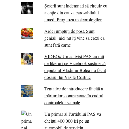
Șoferii sunt îndemnați să circule cu
atenție din cauza carosabilului
umed. Prognoza meteorologilor
Ardei umpluți de post. Sunt
geniali, nici nu îți vine să crezi că
sunt fără carne
VIDEO// Un activist PAS cu mii
de like-uri pe Facebook susține că
deputatul Vladimir Bolea i-a făcut
dosarul lui Vasile Costiuc
Tentative de introducere iliicită a
mărfurilor, contracarate în cadrul
controalelor vamale
Un primar al Partidului PAS va
cheltui 400.000 lei pe un
automobil de serviciu