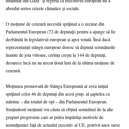
umanitar din Gaza” şi regretă că executivul european nu a
abordat serios crizele climatice şi sociale.
O moţiune de cenzură necesită sprijinul a o zecime din
Parlamentul European (72 de deputaţi) pentru a ajunge să fie
dezbătută în legislativul european şi apoi votată. Însă dacă
reprezentanţii stângii europene doresc să depună semnăturile
înainte de joia viitoare, cerinţa creşte la 144 de deputaţi,
deoarece încă nu au trecut două luni de la ultima moţiune de
cenzură.
Moţiunea promovată de Stânga Europeană ar avea iniţial
sprijinul celor 46 de deputaţi din acest grup, al şaptelea ca
mărime – din totalul de opt – din Parlamentul European.
Susţinătorii moţiunii vor căuta să obţină semnături de la alte
grupuri progresiste care ar putea împărtăşi motivele de
nemulţumire faţă de actualul executiv al UE, potrivit unor surse