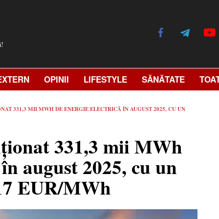
ă!
EXTERN
OPINII
LIFESTYLE
SĂNĂTATE
TOA
AT 331,3 MII MWH DE ENERGIE ELECTRICĂ ÎN AUGUST 2025, CU UN
iționat 331,3 mii MWh
ă în august 2025, cu un
1,17 EUR/MWh