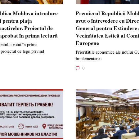
blica Moldova introduce
Premierul Republicii Mol
i pentru piața
avut o întrevedere cu Dire
oactivelor. Proiectul de
General pentru Extindere 
 aprobat în prima lectură
Vecinătatea Estică al Comi
Europene
ntul a votat în prima
 proiectul de lege privind
Prioritățile economice ale noului G
implementarea
0