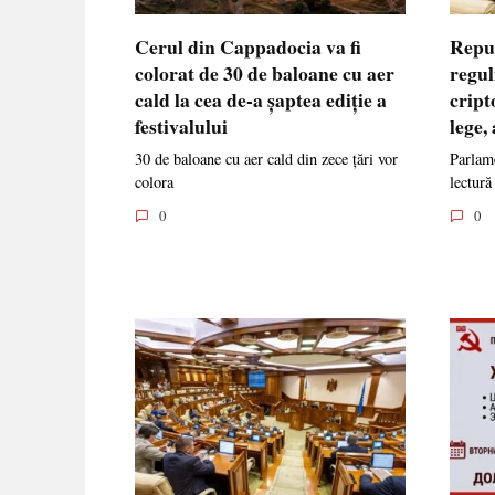
Cerul din Cappadocia va fi
Repu
colorat de 30 de baloane cu aer
regul
cald la cea de-a șaptea ediție a
cript
festivalului
lege,
30 de baloane cu aer cald din zece țări vor
Parlame
colora
lectură
0
0