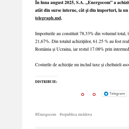
În luna august 2025, S.A. „Energocom” a achiziț
atât din surse interne, cât și din importuri, l
telegraph.md
.
Importurile au constituit 78,33% din volumul total, î
21,67%. Din totalul achizițiilor, 61.25 % au fost real
România și Ucraina, iar restul 17.08% prin interm
Costurile de achiziție nu includ taxe și cheltuieli aso
DISTRIBUIE:
Telegram
Energocom
republica moldova