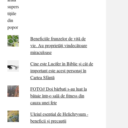
Beneficiile frunzelor de viță de
vie. Au proprietăţi vindecătoare
miraculoase
Cine este Lucifer în Biblie și cât de
important este acest personaj în
Cartea Sfântă
FOTO// Doi bărbați s-au luat la
bătaie într-o sală de fitness din
cauza unei fete
Uleiul esențial de Helichrysum -
beneficii și precauții