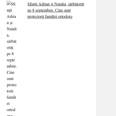
Sfinții Adrian și Natalia, sărbătoriți
pe 8 septembrie. Cine sunt
protectorii familiei ortodoxe