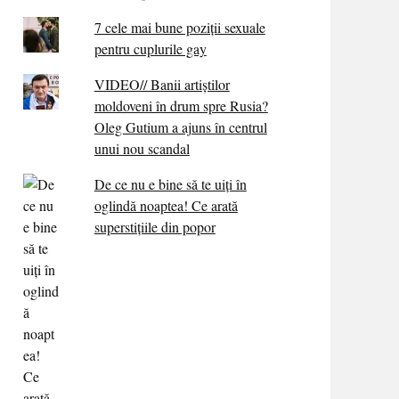
7 cele mai bune poziții sexuale
pentru cuplurile gay
VIDEO// Banii artiștilor
moldoveni în drum spre Rusia?
Oleg Gutium a ajuns în centrul
unui nou scandal
De ce nu e bine să te uiți în
oglindă noaptea! Ce arată
superstițiile din popor