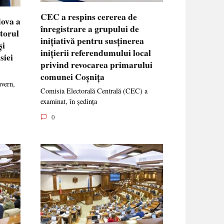
CEC a respins cererea de
dova a
înregistrare a grupului de
ctorul
inițiativă pentru susținerea
și
inițierii referendumului local
siei
privind revocarea primarului
comunei Coșnița
uvern,
Comisia Electorală Centrală (CEC) a
examinat, în ședința
0