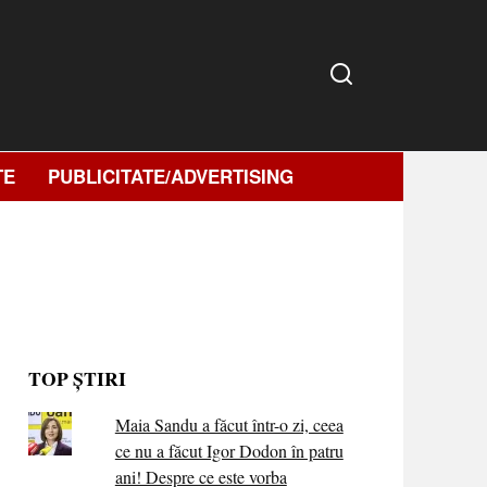
TE
PUBLICITATE/ADVERTISING
TOP ȘTIRI
Maia Sandu a făcut într-o zi, ceea
ce nu a făcut Igor Dodon în patru
ani! Despre ce este vorba