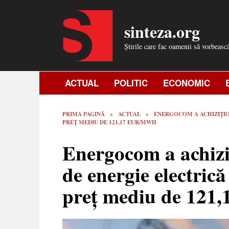
Skip
to
sinteza.org
content
Știrile care fac oamenii să vorbeasc
ACTUAL
POLITIC
ECONOMIC
PRIMA PAGINĂ
»
ACTUAL
»
ENERGOCOM A ACHIZIȚION
PREȚ MEDIU DE 121,17 EUR/MWH
Energocom a achiz
de energie electric
preț mediu de 12