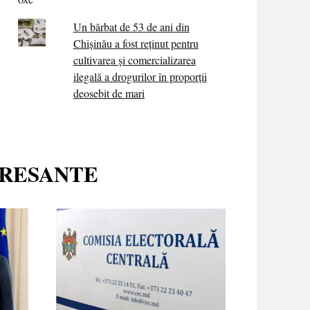
Un bărbat de 53 de ani din
Chișinău a fost reținut pentru
cultivarea și comercializarea
ilegală a drogurilor în proporții
deosebit de mari
ERESANTE