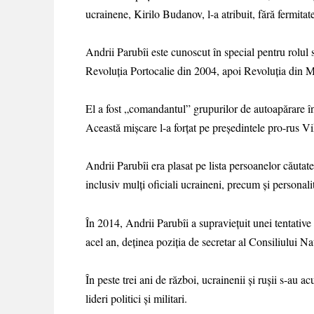
ucrainene, Kirilo Budanov, l-a atribuit, fără fermitat
Andrii Parubîi este cunoscut în special pentru rolul
Revoluția Portocalie din 2004, apoi Revoluția din 
El a fost „comandantul” grupurilor de autoapărare în
Această mișcare l-a forțat pe președintele pro-rus V
Andrii Parubîi era plasat pe lista persoanelor căutate
inclusiv mulți oficiali ucraineni, precum și personalit
În 2014, Andrii Parubîi a supraviețuit unei tentativ
acel an, deținea poziția de secretar al Consiliului Na
În peste trei ani de război, ucrainenii și rușii s-au a
lideri politici și militari.