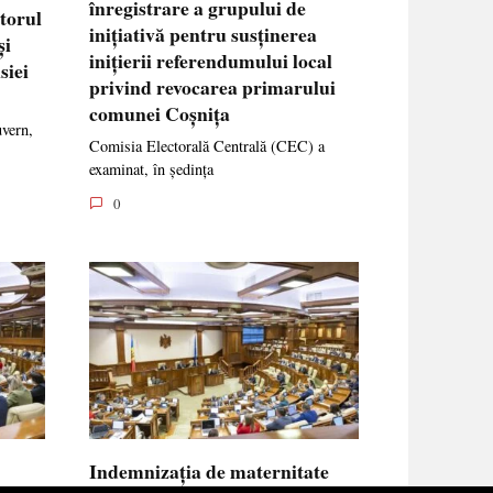
înregistrare a grupului de
ctorul
inițiativă pentru susținerea
și
inițierii referendumului local
siei
privind revocarea primarului
comunei Coșnița
uvern,
Comisia Electorală Centrală (CEC) a
examinat, în ședința
0
Indemnizația de maternitate