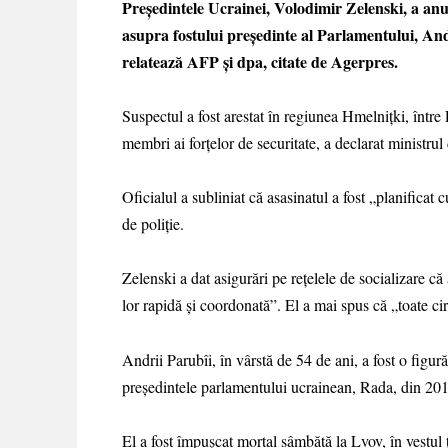
Președintele Ucrainei, Volodimir Zelenski, a anu
asupra fostului președinte al Parlamentului, Andri
relatează AFP și dpa, citate de Agerpres.
Suspectul a fost arestat în regiunea Hmelnițki, între
membri ai forțelor de securitate, a declarat ministru
Oficialul a subliniat că asasinatul a fost „planificat c
de poliție.
Zelenski a dat asigurări pe rețelele de socializare c
lor rapidă și coordonată”. El a mai spus că „toate cir
Andrii Parubîi, în vârstă de 54 de ani, a fost o figu
președintele parlamentului ucrainean, Rada, din 20
El a fost împușcat mortal sâmbătă la Lvov, în vestul ță