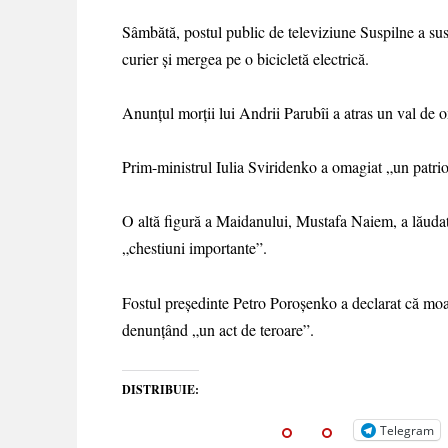
Sâmbătă, postul public de televiziune Suspilne a sus
curier și mergea pe o bicicletă electrică.
Anunțul morții lui Andrii Parubîi a atras un val de o
Prim-ministrul Iulia Sviridenko a omagiat „un patrio
O altă figură a Maidanului, Mustafa Naiem, a lăuda
„chestiuni importante”.
Fostul președinte Petro Poroșenko a declarat că moar
denunțând „un act de teroare”.
DISTRIBUIE:
Telegram