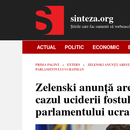
Skip
to
sinteza.org
content
Știrile care fac oamenii să vorbeasc
ACTUAL
POLITIC
ECONOMIC
PRIMA PAGINĂ
»
EXTERN
»
ZELENSKI ANUNȚĂ ARESTA
PARLAMENTULUI UCRAINEAN
Zelenski anunță are
cazul uciderii fostu
parlamentului ucr