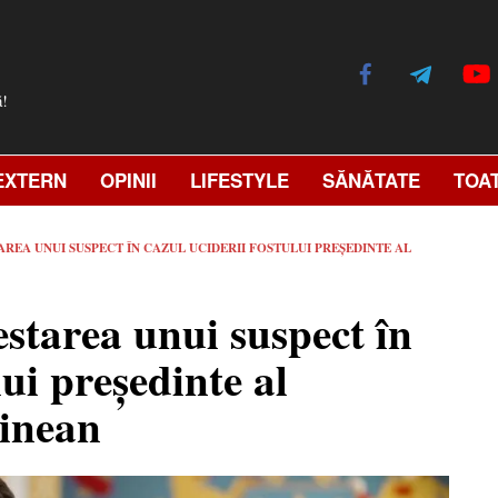
ă!
EXTERN
OPINII
LIFESTYLE
SĂNĂTATE
TOA
REA UNUI SUSPECT ÎN CAZUL UCIDERII FOSTULUI PREȘEDINTE AL
starea unui suspect în
lui președinte al
ainean