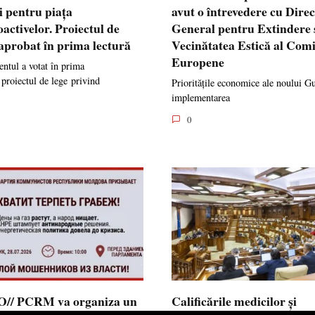
i pentru piața
avut o întrevedere cu Dire
oactivelor. Proiectul de
General pentru Extindere 
 aprobat în prima lectură
Vecinătatea Estică al Comi
Europene
ntul a votat în prima
 proiectul de lege privind
Prioritățile economice ale noului G
implementarea
0
// PCRM va organiza un
Calificările medicilor și