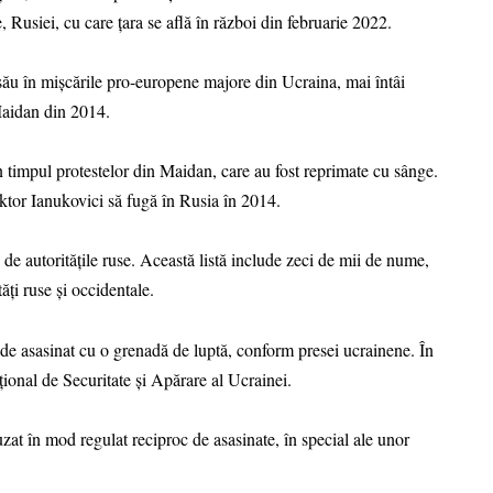
e, Rusiei, cu care țara se află în război din februarie 2022.
 său în mișcările pro-europene majore din Ucraina, mai întâi
Maidan din 2014.
 timpul protestelor din Maidan, care au fost reprimate cu sânge.
iktor Ianukovici să fugă în Rusia în 2014.
 de autoritățile ruse. Această listă include zeci de mii de nume,
ăți ruse și occidentale.
e de asasinat cu o grenadă de luptă, conform presei ucrainene. În
țional de Securitate și Apărare al Ucrainei.
cuzat în mod regulat reciproc de asasinate, în special ale unor