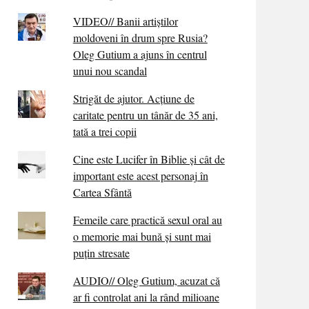
VIDEO// Banii artiștilor
moldoveni în drum spre Rusia?
Oleg Gutium a ajuns în centrul
unui nou scandal
Strigăt de ajutor. Acțiune de
caritate pentru un tânăr de 35 ani,
tată a trei copii
Cine este Lucifer în Biblie și cât de
important este acest personaj în
Cartea Sfântă
Femeile care practică sexul oral au
o memorie mai bună și sunt mai
puțin stresate
AUDIO// Oleg Gutium, acuzat că
ar fi controlat ani la rând milioane