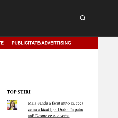
TE
PUBLICITATE/ADVERTISING
TOP ȘTIRI
Maia Sandu a făcut într-o zi, ceea
ce nu a făcut Igor Dodon în patru
ani! Despre ce este vorba