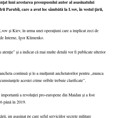
nțat luni arestarea presupusului autor al asasinatului
i Parubîi, care a avut loc sâmbătă la Lvov, în vestul țării,
 Lvov și Kiev, în urma unei operațiuni care a implicat zeci de
l de Interne, Igor Klimenko.
u atenție” și a indicat că mai multe detalii vor fi publicate ulterior
ă ancheta continuă și le-a mulțumit anchetatorilor pentru „munca
cumstanțele acestei crime oribile trebuie clarificate”.
ră importantă a revoluției pro-europene din Maidan și a fost
16 până în 2019.
rii, un asasinat pe care șeful serviciilor secrete militare