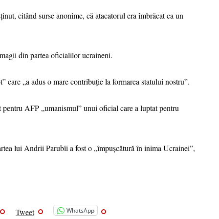
ținut, citând surse anonime, că atacatorul era îmbrăcat ca un
magii din partea oficialilor ucraineni.
t” care „a adus o mare contribuție la formarea statului nostru”.
t pentru AFP „umanismul” unui oficial care a luptat pentru
tea lui Andrii Parubîi a fost o „împușcătură în inima Ucrainei”,
WhatsApp
Tweet