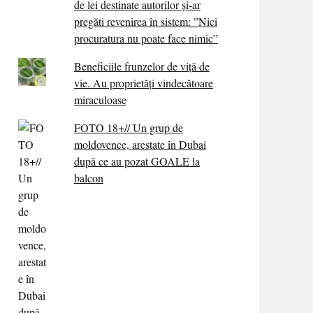
de lei destinate autorilor și-ar
pregăti revenirea în sistem: ”Nici
procuratura nu poate face nimic”
Beneficiile frunzelor de viță de
vie. Au proprietăţi vindecătoare
miraculoase
FOTO 18+// Un grup de
moldovence, arestate în Dubai
după ce au pozat GOALE la
balcon