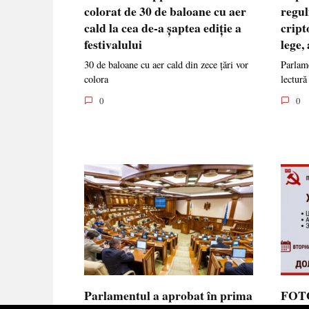
colorat de 30 de baloane cu aer
regul
cald la cea de-a șaptea ediție a
cript
festivalului
lege,
30 de baloane cu aer cald din zece țări vor
Parlame
colora
lectură
0
0
Parlamentul a aprobat în prima
FOTO