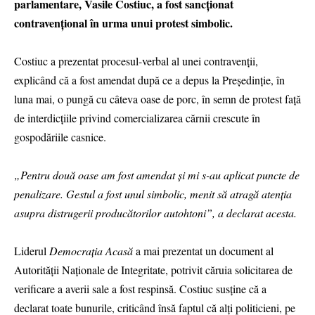
parlamentare, Vasile Costiuc, a fost sancționat
contravențional în urma unui protest simbolic.
Costiuc a prezentat procesul-verbal al unei contravenții,
explicând că a fost amendat după ce a depus la Președinție, în
luna mai, o pungă cu câteva oase de porc, în semn de protest față
de interdicțiile privind comercializarea cărnii crescute în
gospodăriile casnice.
„Pentru două oase am fost amendat și mi s-au aplicat puncte de
penalizare. Gestul a fost unul simbolic, menit să atragă atenția
asupra distrugerii producătorilor autohtoni”, a declarat acesta.
Liderul
Democrația Acasă
a mai prezentat un document al
Autorității Naționale de Integritate, potrivit căruia solicitarea de
verificare a averii sale a fost respinsă. Costiuc susține că a
declarat toate bunurile, criticând însă faptul că alți politicieni, pe