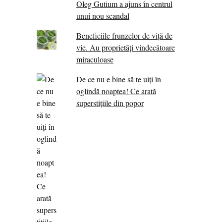
Oleg Gutium a ajuns în centrul
unui nou scandal
Beneficiile frunzelor de viță de
vie. Au proprietăţi vindecătoare
miraculoase
De ce nu e bine să te uiți în
oglindă noaptea! Ce arată
superstițiile din popor