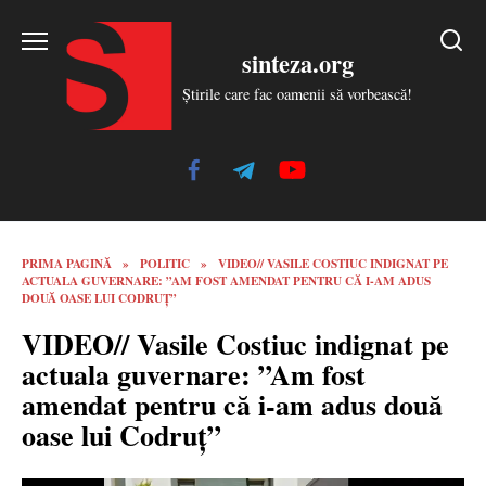
Skip
to
sinteza.org
content
Știrile care fac oamenii să vorbească!
PRIMA PAGINĂ
»
POLITIC
»
VIDEO// VASILE COSTIUC INDIGNAT PE
ACTUALA GUVERNARE: ”AM FOST AMENDAT PENTRU CĂ I-AM ADUS
DOUĂ OASE LUI CODRUȚ”
VIDEO// Vasile Costiuc indignat pe
actuala guvernare: ”Am fost
amendat pentru că i-am adus două
oase lui Codruț”