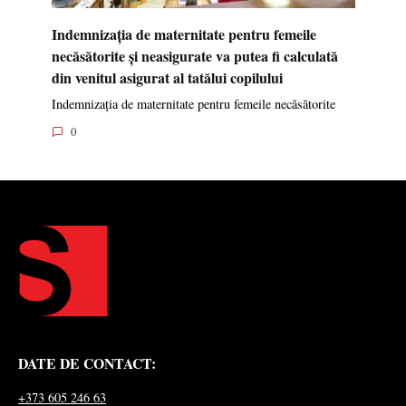
Indemnizația de maternitate pentru femeile
necăsătorite și neasigurate va putea fi calculată
din venitul asigurat al tatălui copilului
Indemnizația de maternitate pentru femeile necăsătorite
0
DATE DE CONTACT:
+373 605 246 63