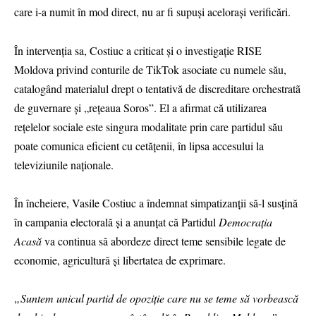
care i-a numit în mod direct, nu ar fi supuși acelorași verificări.
În intervenția sa, Costiuc a criticat și o investigație RISE
Moldova privind conturile de TikTok asociate cu numele său,
catalogând materialul drept o tentativă de discreditare orchestratã
de guvernare și „rețeaua Soros”. El a afirmat că utilizarea
rețelelor sociale este singura modalitate prin care partidul său
poate comunica eficient cu cetățenii, în lipsa accesului la
televiziunile naționale.
În încheiere, Vasile Costiuc a îndemnat simpatizanții să-l susțină
în campania electorală și a anunțat că Partidul
Democrația
Acasă
va continua să abordeze direct teme sensibile legate de
economie, agricultură și libertatea de exprimare.
„Suntem unicul partid de opoziție care nu se teme să vorbească