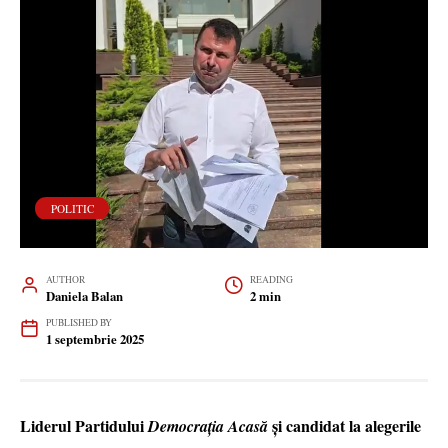
POLITIC
AUTHOR
READING
Daniela Balan
2 min
PUBLISHED BY
1 septembrie 2025
Liderul Partidului
și candidat la alegerile
Democrația Acasă