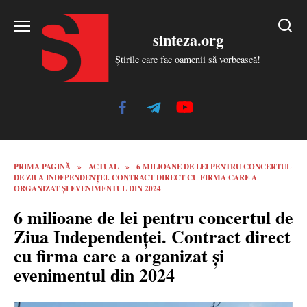
Skip
to
sinteza.org
content
Știrile care fac oamenii să vorbească!
PRIMA PAGINĂ
»
ACTUAL
»
6 MILIOANE DE LEI PENTRU CONCERTUL
DE ZIUA INDEPENDENȚEI. CONTRACT DIRECT CU FIRMA CARE A
ORGANIZAT ȘI EVENIMENTUL DIN 2024
6 milioane de lei pentru concertul de
Ziua Independenței. Contract direct
cu firma care a organizat și
evenimentul din 2024