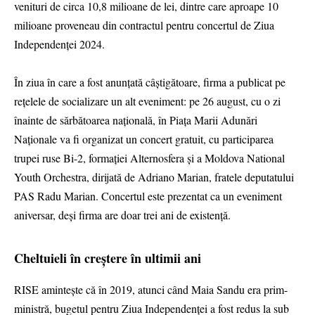
venituri de circa 10,8 milioane de lei, dintre care aproape 10
milioane proveneau din contractul pentru concertul de Ziua
Independenței 2024.
În ziua în care a fost anunțată câștigătoare, firma a publicat pe
rețelele de socializare un alt eveniment: pe 26 august, cu o zi
înainte de sărbătoarea națională, în Piața Marii Adunări
Naționale va fi organizat un concert gratuit, cu participarea
trupei ruse Bi-2, formației Alternosfera și a Moldova National
Youth Orchestra, dirijată de Adriano Marian, fratele deputatului
PAS Radu Marian. Concertul este prezentat ca un eveniment
aniversar, deși firma are doar trei ani de existență.
Cheltuieli în creștere în ultimii ani
RISE amintește că în 2019, atunci când Maia Sandu era prim-
ministră, bugetul pentru Ziua Independenței a fost redus la sub