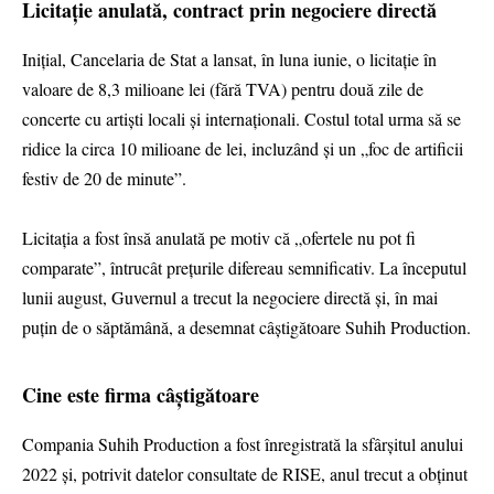
Licitație anulată, contract prin negociere directă
Inițial, Cancelaria de Stat a lansat, în luna iunie, o licitație în
valoare de 8,3 milioane lei (fără TVA) pentru două zile de
concerte cu artiști locali și internaționali. Costul total urma să se
ridice la circa 10 milioane de lei, incluzând și un „foc de artificii
festiv de 20 de minute”.
Licitația a fost însă anulată pe motiv că „ofertele nu pot fi
comparate”, întrucât prețurile difereau semnificativ. La începutul
lunii august, Guvernul a trecut la negociere directă și, în mai
puțin de o săptămână, a desemnat câștigătoare Suhih Production.
Cine este firma câștigătoare
Compania Suhih Production a fost înregistrată la sfârșitul anului
2022 și, potrivit datelor consultate de RISE, anul trecut a obținut