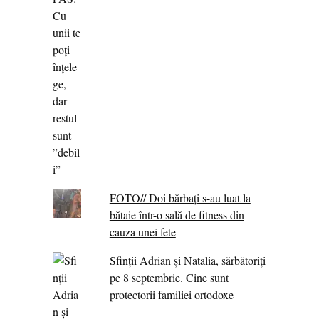
FOTO// Doi bărbați s-au luat la
bătaie într-o sală de fitness din
cauza unei fete
Sfinții Adrian și Natalia, sărbătoriți
pe 8 septembrie. Cine sunt
protectorii familiei ortodoxe