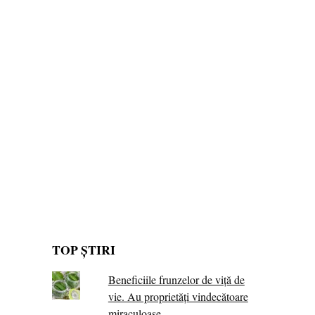
TOP ȘTIRI
Beneficiile frunzelor de viță de
vie. Au proprietăţi vindecătoare
miraculoase