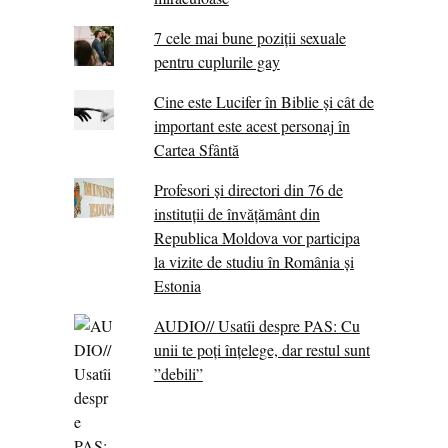
7 cele mai bune poziții sexuale
pentru cuplurile gay
Cine este Lucifer în Biblie și cât de
important este acest personaj în
Cartea Sfântă
Profesori și directori din 76 de
instituții de învățământ din
Republica Moldova vor participa
la vizite de studiu în România și
Estonia
AUDIO// Usatîi despre PAS: Cu
unii te poți înțelege, dar restul sunt
”debili”