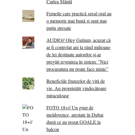
Cartea Sfântă
Femeile care practică sexul oral au
o memorie mai bună și sunt mai
puțin stresate
AUDIO// Oleg Gutium, acuzat că
ar fi controlat ani la rând milioane
de lei destinate autorilor și-ar
pregăti revenirea în sistem: ”Nici
procuratura nu poate face nimic”
Beneficiile frunzelor de viță de
vie. Au proprietăţi vindecătoare
miraculoase
FOTO 18+// Un grup de
moldovence, arestate în Dubai
după ce au pozat GOALE la
balcon