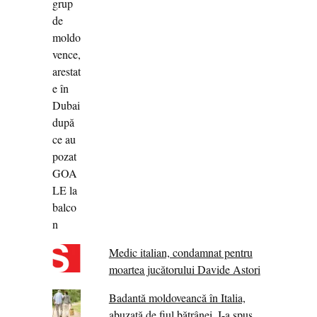
Medic italian, condamnat pentru
moartea jucătorului Davide Astori
Badantă moldoveancă în Italia,
abuzată de fiul bătrânei. I-a spus