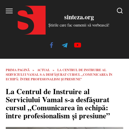
Skip
to
sinteza.org
content
Știrile care fac oamenii să vorbească!
PRIMA PAGINĂ
»
ACTUAL
»
LA CENTRUL DE INSTRUIRE AL
SERVICIULUI VAMAL S-A DESFĂȘURAT CURSUL „COMUNICAREA ÎN
ECHIPĂ: ÎNTRE PROFESIONALISM ȘI PRESIUNE”
La Centrul de Instruire al
Serviciului Vamal s-a desfășurat
cursul „Comunicarea în echipă:
între profesionalism și presiune”