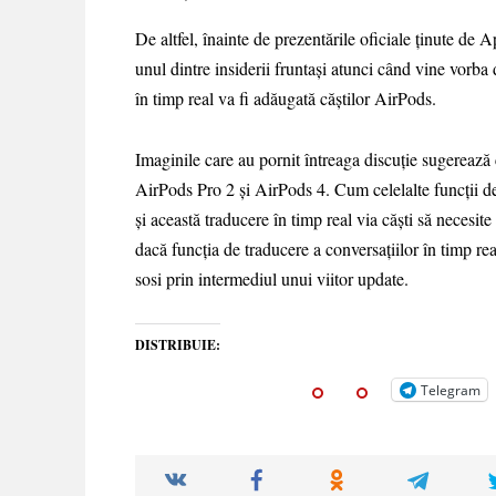
De altfel, înainte de prezentările oficiale ținute 
unul dintre insiderii fruntași atunci când vine vorb
în timp real va fi adăugată căștilor AirPods.
Imaginile care au pornit întreaga discuție sugerează
AirPods Pro 2 și AirPods 4. Cum celelalte funcții de
și această traducere în timp real via căști să necesi
dacă funcția de traducere a conversațiilor în timp rea
sosi prin intermediul unui viitor update.
DISTRIBUIE:
Telegram