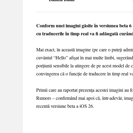
Conform unei imagini găsite în versiunea beta 6 a
cu traducerile în timp real va fi adăugată curând
Mai exact, în această imagine (pe care o puteți admi
cuvântul “Hello” afișat în mai multe limbi, sugerând
porțiunii sensibile la atingere de pe acest model de c
convingerea că o funcție de traducere în timp real v
Primii care au raportat prezența acestei imagini au f
Rumors – confirmând mai apoi că, într-adevăr, imagin
recentă versiune beta a iOS 26.