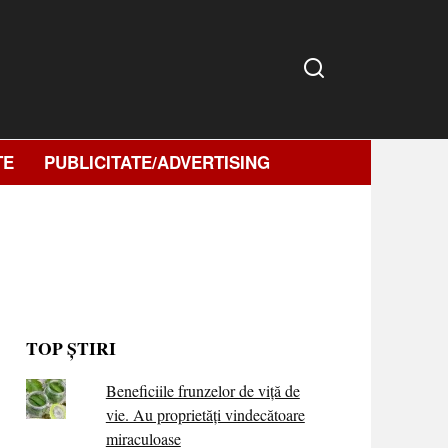
TE
PUBLICITATE/ADVERTISING
TOP ȘTIRI
Beneficiile frunzelor de viță de
vie. Au proprietăţi vindecătoare
miraculoase