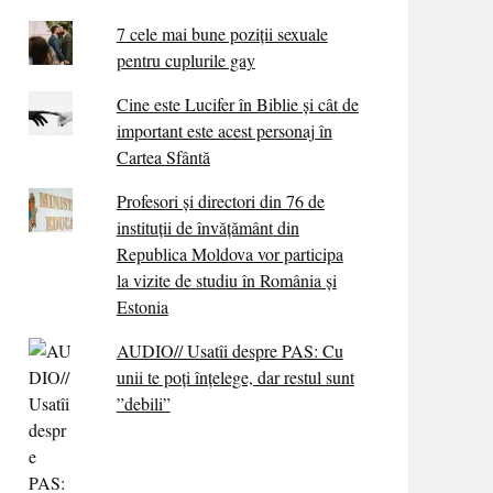
7 cele mai bune poziții sexuale
pentru cuplurile gay
Cine este Lucifer în Biblie și cât de
important este acest personaj în
Cartea Sfântă
Profesori și directori din 76 de
instituții de învățământ din
Republica Moldova vor participa
la vizite de studiu în România și
Estonia
AUDIO// Usatîi despre PAS: Cu
unii te poți înțelege, dar restul sunt
”debili”