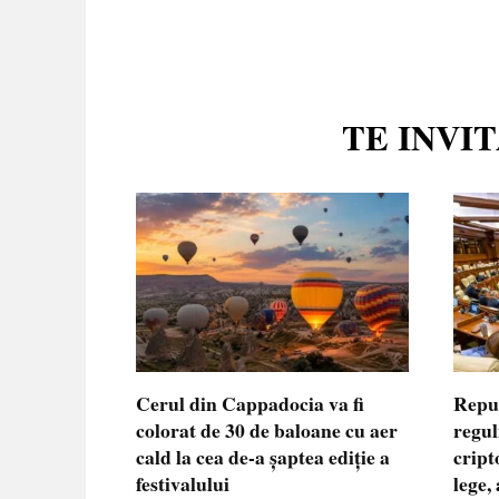
TE INVI
Cerul din Cappadocia va fi
Repu
colorat de 30 de baloane cu aer
regul
cald la cea de-a șaptea ediție a
cript
festivalului
lege,