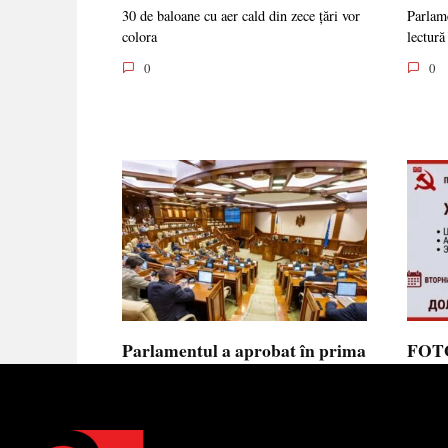
30 de baloane cu aer cald din zece țări vor
Parlame
colora
lectură
0
0
Parlamentul a aprobat în prima
FOTO
lectură noua lege privind
prote
ajutorul de stat, aliniată la
Parla
normele UE
să se
toler