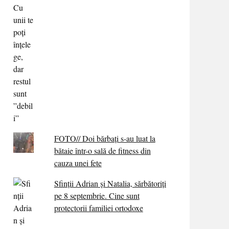
FOTO// Doi bărbați s-au luat la
bătaie într-o sală de fitness din
cauza unei fete
Sfinții Adrian și Natalia, sărbătoriți
pe 8 septembrie. Cine sunt
protectorii familiei ortodoxe