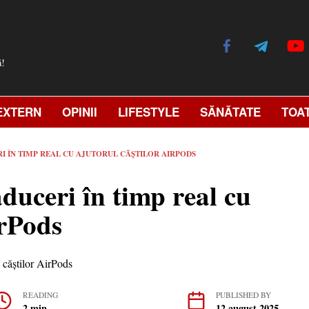
ă!
EXTERN
OPINII
LIFESTYLE
SĂNĂTATE
TOA
RI ÎN TIMP REAL CU AJUTORUL CĂȘTILOR AIRPODS
duceri în timp real cu
irPods
READING
PUBLISHED BY
2 min
12 august 2025