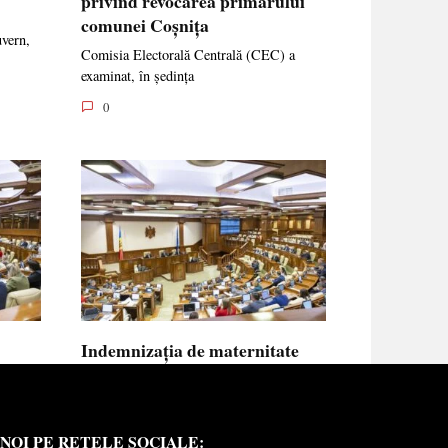
privind revocarea primarului
comunei Coșnița
uvern,
Comisia Electorală Centrală (CEC) a
examinat, în ședința
0
Indemnizația de maternitate
UE vor
pentru femeile necăsătorite și
neasigurate va putea fi calculată
din venitul asigurat al tatălui
NOI PE REȚELE SOCIALE:
copilului