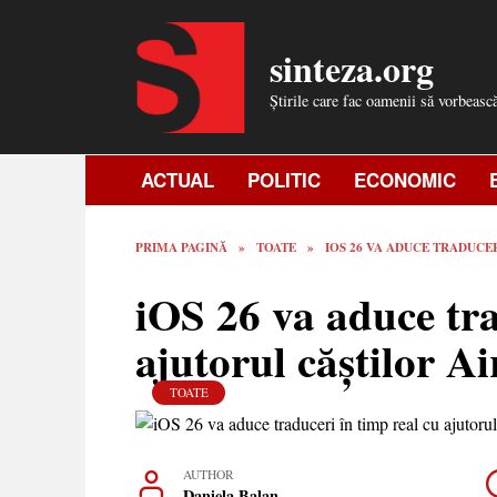
Skip
to
sinteza.org
content
Știrile care fac oamenii să vorbeasc
ACTUAL
POLITIC
ECONOMIC
PRIMA PAGINĂ
»
TOATE
»
IOS 26 VA ADUCE TRADUCE
iOS 26 va aduce tra
ajutorul căștilor A
TOATE
AUTHOR
Daniela Balan