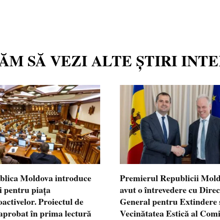
TĂM SĂ VEZI ALTE ȘTIRI INT
blica Moldova introduce
Premierul Republicii Mol
i pentru piața
avut o întrevedere cu Dire
oactivelor. Proiectul de
General pentru Extindere 
 aprobat în prima lectură
Vecinătatea Estică al Comi