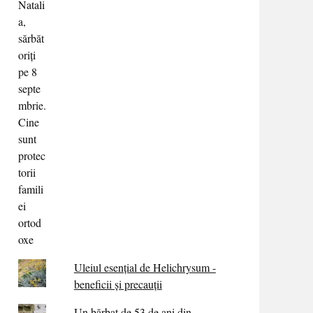
Uleiul esențial de Helichrysum -
beneficii și precauții
Un bărbat de 53 de ani din