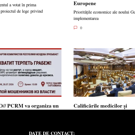
Europene
ntul a votat în prima
 proiectul de lege privind
Prioritățile economice ale noului G
implementarea
0
// PCRM va organiza un
Calificările medicilor și
st pe 28 iulie în fața
farmaciștilor obținute în 
mentului și invită cetățenii
putea fi recunoscute în
 alăture: ”Ajunge să
Republica Moldova
DATE DE CONTACT:
ăm jaful”