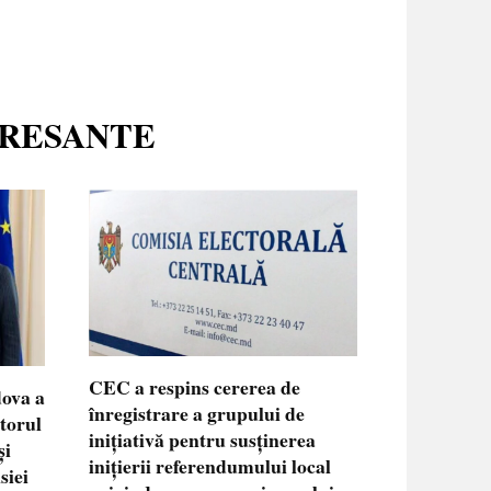
ERESANTE
CEC a respins cererea de
dova a
înregistrare a grupului de
ctorul
inițiativă pentru susținerea
și
inițierii referendumului local
siei