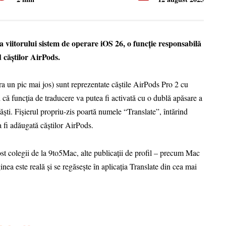
 viitorului sistem de operare iOS 26, o funcție responsabilă
 căștilor AirPods.
ra un pic mai jos) sunt reprezentate căștile AirPods Pro 2 cu
 că funcția de traducere va putea fi activată cu o dublă apăsare a
ăști. Fișierul propriu-zis poartă numele “Translate”, întărind
a fi adăugată căștilor AirPods.
ost colegii de la 9to5Mac, alte publicații de profil – precum Mac
ea este reală și se regăsește în aplicația Translate din cea mai