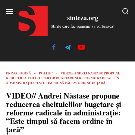
Skip
to
sinteza.org
content
Știrile care fac oamenii să vorbească!
PRIMA PAGINĂ
»
POLITIC
»
VIDEO// ANDREI NĂSTASE PROPUNE
REDUCEREA CHELTUIELILOR BUGETARE ȘI REFORME RADICALE ÎN
ADMINISTRAȚIE: ”ESTE TIMPUL SĂ FACEM ORDINE ÎN ȚARĂ”
VIDEO// Andrei Năstase propune
reducerea cheltuielilor bugetare și
reforme radicale în administrație:
”Este timpul să facem ordine în
țară”