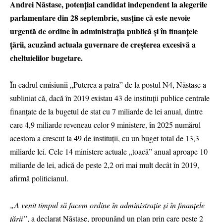
Andrei Năstase, potențial candidat independent la alegerile
parlamentare din 28 septembrie, susține că este nevoie
urgentă de ordine în administrația publică și în finanțele
țării, acuzând actuala guvernare de creșterea excesivă a
cheltuielilor bugetare.
În cadrul emisiunii „Puterea a patra” de la postul N4, Năstase a
subliniat că, dacă în 2019 existau 43 de instituții publice centrale
finanțate de la bugetul de stat cu 7 miliarde de lei anual, dintre
care 4,9 miliarde reveneau celor 9 ministere, în 2025 numărul
acestora a crescut la 49 de instituții, cu un buget total de 13,3
miliarde lei. Cele 14 ministere actuale „toacă” anual aproape 10
miliarde de lei, adică de peste 2,2 ori mai mult decât în 2019,
afirmă politicianul.
„A venit timpul să facem ordine în administrație și în finanțele
țării”
, a declarat Năstase, propunând un plan prin care peste 2