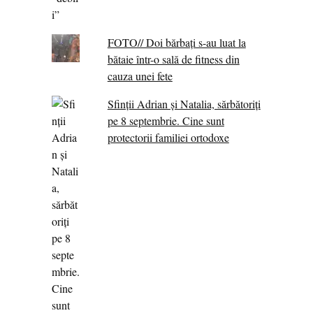
FOTO// Doi bărbați s-au luat la
bătaie într-o sală de fitness din
cauza unei fete
Sfinții Adrian și Natalia, sărbătoriți
pe 8 septembrie. Cine sunt
protectorii familiei ortodoxe