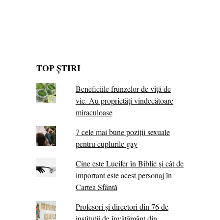
TOP ȘTIRI
Beneficiile frunzelor de viță de
vie. Au proprietăţi vindecătoare
miraculoase
7 cele mai bune poziții sexuale
pentru cuplurile gay
Cine este Lucifer în Biblie și cât de
important este acest personaj în
Cartea Sfântă
Profesori și directori din 76 de
instituții de învățământ din