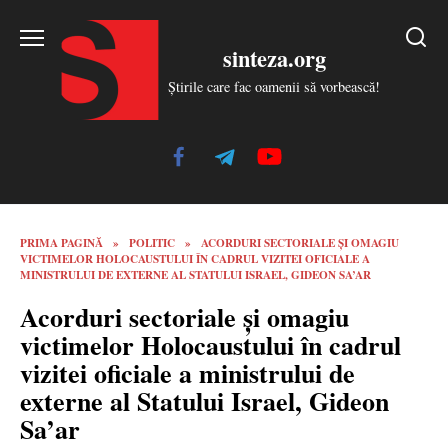
Skip
to
sinteza.org
content
Știrile care fac oamenii să vorbească!
PRIMA PAGINĂ
»
POLITIC
»
ACORDURI SECTORIALE ȘI OMAGIU
VICTIMELOR HOLOCAUSTULUI ÎN CADRUL VIZITEI OFICIALE A
MINISTRULUI DE EXTERNE AL STATULUI ISRAEL, GIDEON SA’AR
Acorduri sectoriale și omagiu
victimelor Holocaustului în cadrul
vizitei oficiale a ministrului de
externe al Statului Israel, Gideon
Sa’ar