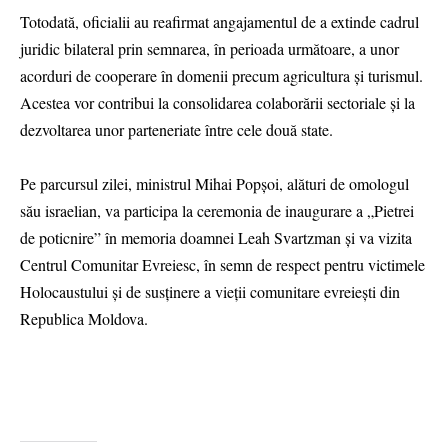
Totodată, oficialii au reafirmat angajamentul de a extinde cadrul
juridic bilateral prin semnarea, în perioada următoare, a unor
acorduri de cooperare în domenii precum agricultura și turismul.
Acestea vor contribui la consolidarea colaborării sectoriale și la
dezvoltarea unor parteneriate între cele două state.
Pe parcursul zilei, ministrul Mihai Popșoi, alături de omologul
său israelian, va participa la ceremonia de inaugurare a „Pietrei
de poticnire” în memoria doamnei Leah Svartzman și va vizita
Centrul Comunitar Evreiesc, în semn de respect pentru victimele
Holocaustului și de susținere a vieții comunitare evreiești din
Republica Moldova.