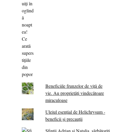
Beneficiile frunzelor de viță de
vie. Au proprietăţi vindecătoare
miraculoase
Uleiul esențial de Helichrysum -
beneficii și precauții
Sfinții Adrian și Natalia, sărbătoriți