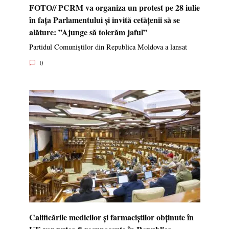
FOTO// PCRM va organiza un protest pe 28 iulie
în fața Parlamentului și invită cetățenii să se
alăture: ”Ajunge să tolerăm jaful”
Partidul Comuniștilor din Republica Moldova a lansat
0
Calificările medicilor și farmaciștilor obținute în
UE vor putea fi recunoscute în Republica