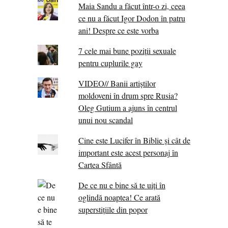
Maia Sandu a făcut într-o zi, ceea
ce nu a făcut Igor Dodon în patru
ani! Despre ce este vorba
7 cele mai bune poziții sexuale
pentru cuplurile gay
VIDEO// Banii artiștilor
moldoveni în drum spre Rusia?
Oleg Gutium a ajuns în centrul
unui nou scandal
Cine este Lucifer în Biblie și cât de
important este acest personaj în
Cartea Sfântă
De ce nu e bine să te uiți în
oglindă noaptea! Ce arată
superstițiile din popor