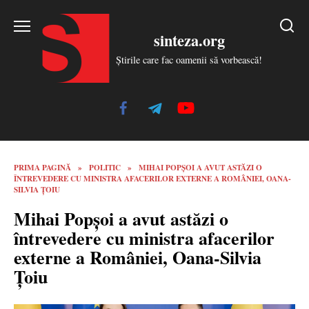
Skip
to
sinteza.org
content
Știrile care fac oamenii să vorbească!
PRIMA PAGINĂ
»
POLITIC
»
MIHAI POPȘOI A AVUT ASTĂZI O
ÎNTREVEDERE CU MINISTRA AFACERILOR EXTERNE A ROMÂNIEI, OANA-
SILVIA ȚOIU
Mihai Popșoi a avut astăzi o
întrevedere cu ministra afacerilor
externe a României, Oana-Silvia
Țoiu