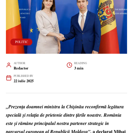
POLITIC
AUTHOR
READING
Redactor
3 min
PUBLISHED BY
22 iulie 2025
„Prezența doamnei ministru la Chișinău reconfirmă legătura
specială și relația de prietenie dintre țările noastre. România
este și rămâne principalul nostru partener strategic în
, a declarat Mihai
parcursul european al Republicii Moldova”