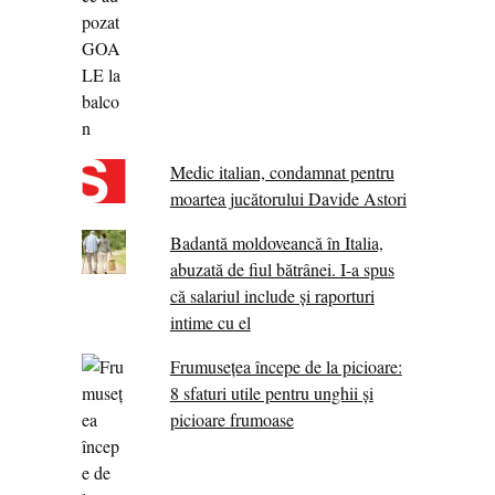
Medic italian, condamnat pentru
moartea jucătorului Davide Astori
Badantă moldoveancă în Italia,
abuzată de fiul bătrânei. I-a spus
că salariul include și raporturi
intime cu el
Frumusețea începe de la picioare:
8 sfaturi utile pentru unghii și
picioare frumoase