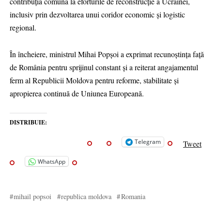
contribuția comună la eforturile de reconstrucție a Ucrainei,
inclusiv prin dezvoltarea unui coridor economic și logistic
regional.
În încheiere, ministrul Mihai Popșoi a exprimat recunoștința față
de România pentru sprijinul constant și a reiterat angajamentul
ferm al Republicii Moldova pentru reforme, stabilitate și
apropierea continuă de Uniunea Europeană.
DISTRIBUIE:
Telegram
Tweet
WhatsApp
mihail popsoi
republica moldova
Romania