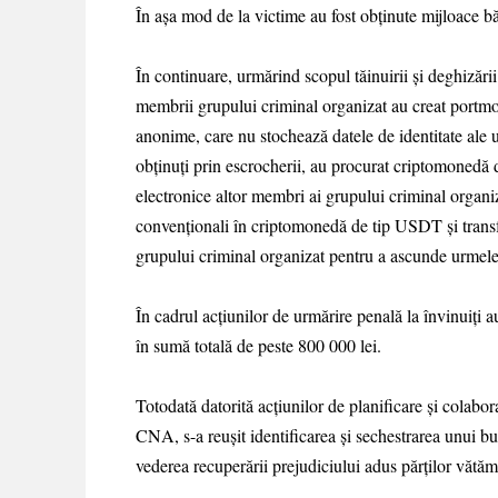
În așa mod de la victime au fost obținute mijloace bă
În continuare, urmărind scopul tăinuirii și deghizării 
membrii grupului criminal organizat au creat portmo
anonime, care nu stochează datele de identitate ale ut
obținuți prin escrocherii, au procurat criptomonedă 
electronice altor membri ai grupului criminal organiz
convenționali în criptomonedă de tip USDT și transfe
grupului criminal organizat pentru a ascunde urmele 
În cadrul acțiunilor de urmărire penală la învinuiți au
în sumă totală de peste 800 000 lei.
Totodată datorită acțiunilor de planificare și colab
CNA, s-a reușit identificarea și sechestrarea unui bu
vederea recuperării prejudiciului adus părților vătăm