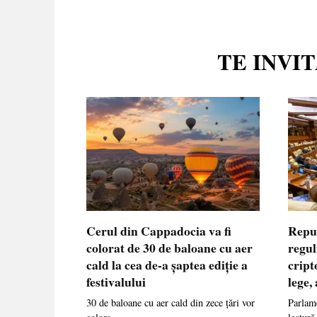
TE INVI
Cerul din Cappadocia va fi
Repu
colorat de 30 de baloane cu aer
regul
cald la cea de-a șaptea ediție a
cript
festivalului
lege,
30 de baloane cu aer cald din zece țări vor
Parlame