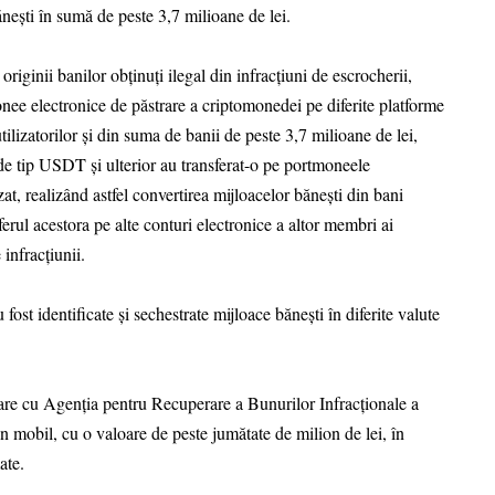
nești în sumă de peste 3,7 milioane de lei.
originii banilor obținuți ilegal din infracțiuni de escrocherii,
nee electronice de păstrare a criptomonedei pe diferite platforme
ilizatorilor și din suma de banii de peste 3,7 milioane de lei,
de tip USDT și ulterior au transferat-o pe portmoneele
at, realizând astfel convertirea mijloacelor bănești din bani
rul acestora pe alte conturi electronice a altor membri ai
infracțiunii.
 fost identificate și sechestrate mijloace bănești în diferite valute
orare cu Agenția pentru Recuperare a Bunurilor Infracționale a
n mobil, cu o valoare de peste jumătate de milion de lei, în
ate.