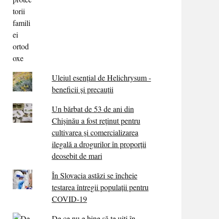
Uleiul esențial de Helichrysum -
beneficii și precauții
Un bărbat de 53 de ani din
Chișinău a fost reținut pentru
cultivarea și comercializarea
ilegală a drogurilor în proporții
deosebit de mari
În Slovacia astăzi se încheie
testarea întregii populații pentru
COVID-19
De ce nu e bine să te uiți în