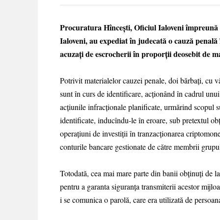
Procuratura Hîncești, Oficiul Ialoveni împreună 
Ialoveni, au expediat în judecată o cauză penală
acuzați de escrocherii în proporții deosebit de ma
Potrivit materialelor cauzei penale, doi bărbați, cu 
sunt în curs de identificare, acționând în cadrul unu
acțiunile infracționale planificate, urmărind scopul 
identificate, inducîndu-le în eroare, sub pretextul obț
operațiuni de investiții în tranzacționarea criptomone
conturile bancare gestionate de către membrii grupul
Totodată, cea mai mare parte din banii obținuți de la
pentru a garanta siguranța transmiterii acestor mijlo
i se comunica o parolă, care era utilizată de persoa