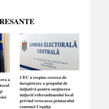
ERESANTE
CEC a respins cererea de
dova a
înregistrare a grupului de
ctorul
inițiativă pentru susținerea
și
inițierii referendumului local
siei
privind revocarea primarului
comunei Coșnița