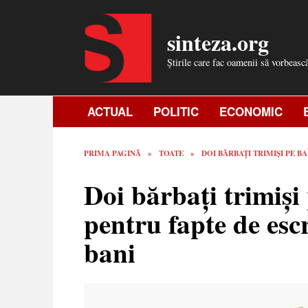
Skip
to
sinteza.org
content
Știrile care fac oamenii să vorbeasc
ACTUAL
POLITIC
ECONOMIC
PRIMA PAGINĂ
»
TOATE
»
DOI BĂRBAȚI TRIMIȘI PE 
Doi bărbați trimiși
pentru fapte de escr
bani