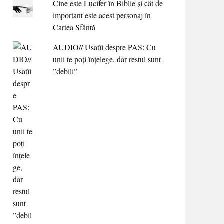
Cine este Lucifer în Biblie și cât de
important este acest personaj în
Cartea Sfântă
AUDIO// Usatîi despre PAS: Cu
unii te poți înțelege, dar restul sunt
”debili”