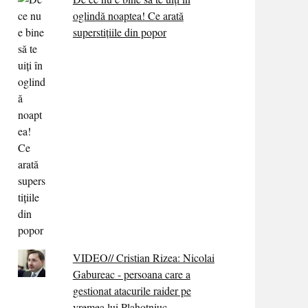
oglindă noaptea! Ce arată
superstițiile din popor
VIDEO// Cristian Rizea: Nicolai
Gabureac - persoana care a
gestionat atacurile raider pe
vremea lui Plahotniuc