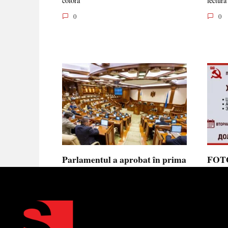
colora
lectură
0
0
Parlamentul a aprobat în prima
FOTO
lectură noua lege privind
prote
ajutorul de stat, aliniată la
Parla
normele UE
să se
toler
Parlamentul a votat în prima
lectură proiectul de lege cu
Partid