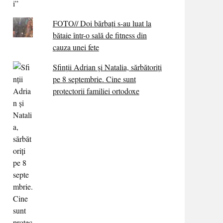
FOTO// Doi bărbați s-au luat la
bătaie într-o sală de fitness din
cauza unei fete
Sfinții Adrian și Natalia, sărbătoriți
pe 8 septembrie. Cine sunt
protectorii familiei ortodoxe