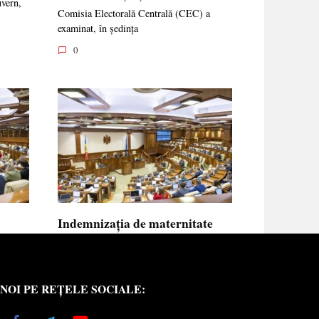
uvern,
Comisia Electorală Centrală (CEC) a
examinat, în ședința
0
Indemnizația de maternitate
UE vor
pentru femeile necăsătorite și
neasigurate va putea fi calculată
din venitul asigurat al tatălui
NOI PE REȚELE SOCIALE:
copilului
e medici
Indemnizația de maternitate pentru femeile