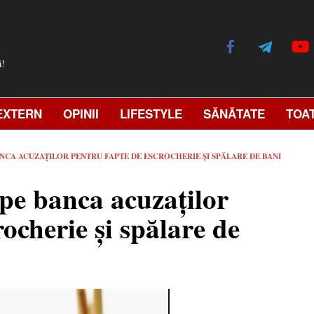
ă!
EXTERN
OPINII
LIFESTYLE
SĂNĂTATE
TOA
BANCA ACUZAȚILOR PENTRU FAPTE DE ESCROCHERIE ȘI SPĂLARE DE BANI
 pe banca acuzaților
ocherie și spălare de