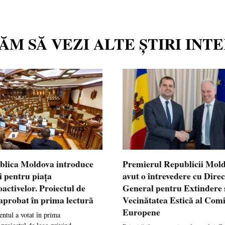
TĂM SĂ VEZI ALTE ȘTIRI INT
blica Moldova introduce
Premierul Republicii Mol
i pentru piața
avut o întrevedere cu Dire
oactivelor. Proiectul de
General pentru Extindere 
 aprobat în prima lectură
Vecinătatea Estică al Comi
Europene
ntul a votat în prima