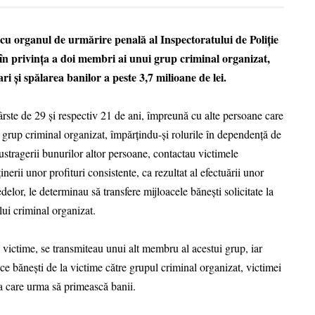
cu organul de urmărire penală al Inspectoratului de Poliție
 în privința a doi membri ai unui grup criminal organizat,
ri și spălarea banilor a peste 3,7 milioane de lei.
vârste de 29 și respectiv 21 de ani, împreună cu alte persoane care
i grup criminal organizat, împărțindu-și rolurile în dependență de
sustragerii bunurilor altor persoane, contactau victimele
inerii unor profituri consistente, ca rezultat al efectuării unor
delor, le determinau să transfere mijloacele bănești solicitate la
ui criminal organizat.
 victime, se transmiteau unui alt membru al acestui grup, iar
ace bănești de la victime către grupul criminal organizat, victimei
na care urma să primească banii.