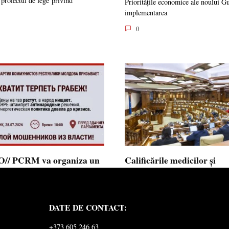
 proiectul de lege privind
Prioritățile economice ale noului G
implementarea
0
// PCRM va organiza un
Calificările medicilor și
st pe 28 iulie în fața
farmaciștilor obținute în 
mentului și invită cetățenii
putea fi recunoscute în
 alăture: ”Ajunge să
Republica Moldova
DATE DE CONTACT:
ăm jaful”
Calificările profesionale obținute d
și farmaciști
ul Comuniștilor din Republica
+373 605 246 63