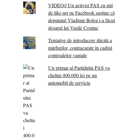
VIDEO// Un activist PAS cu mii
de like-uri pe Facebook susține că
deputatul Vladimir Bolea i-a făcut
dosarul lui Vasile Costiuc
Tentative de introducere iliicită a
mărfurilor, contracarate în cadrul
controalelor vamale
Un primar al Partidului PAS va
cheltui 400.000 lei pe un
automobil de serviciu