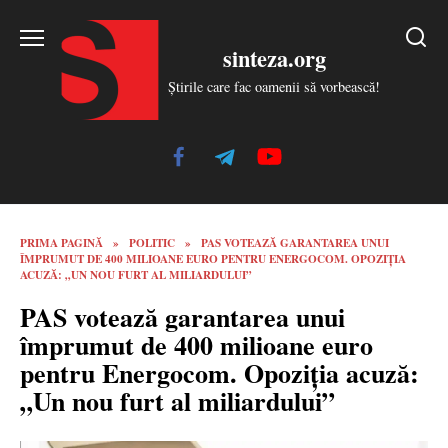
Skip
to
sinteza.org
content
Știrile care fac oamenii să vorbească!
PRIMA PAGINĂ
»
POLITIC
»
PAS VOTEAZĂ GARANTAREA UNUI
ÎMPRUMUT DE 400 MILIOANE EURO PENTRU ENERGOCOM. OPOZIȚIA
ACUZĂ: „UN NOU FURT AL MILIARDULUI”
PAS votează garantarea unui
împrumut de 400 milioane euro
pentru Energocom. Opoziția acuză:
„Un nou furt al miliardului”