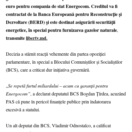
euro pentru compania de stat Energocom. Creditul va fi
contractat de la Banca Europeană pentru Reconstrucție și
Dezvoltare (BERD) și este destinat asigurării securității
energetice, în special pentru furnizarea gazelor naturale
,
transmite
libertv.md.
Decizia a stârnit reacții vehemente din partea opoziției
parlamentare, în special a Blocului Comuniștilor și Socialiștilor
(BCS), care a criticat dur inițiativa guvernării.
„
Se repetă furtul miliardului – acum cu garanții pentru
Energocom”
, a declarat deputatul BCS Bogdan Țîrdea, acuzând
PAS că pune în pericol finanțele publice prin îndatorarea
excesivă a statului.
Un alt deputat din BCS, Vladimir Odnostalco, a calificat