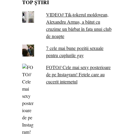
TOP ȘTIRI
VIDEO// Tik-tokerul moldovean,
Alexandru Armaș, a bătut cu
cruzime un bărbat în fața unui club
de noapte
7 cele mai bune poziții sexuale
pentru cuplurile gay
FOTO// Cele mai sexy posterioare
de pe Instagram! Fetele care au
cucerit internetul