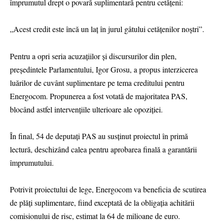
împrumutul drept o povară suplimentară pentru cetățeni:
„Acest credit este încă un laț în jurul gâtului cetățenilor noștri”.
Pentru a opri seria acuzațiilor și discursurilor din plen,
președintele Parlamentului, Igor Grosu, a propus interzicerea
luărilor de cuvânt suplimentare pe tema creditului pentru
Energocom. Propunerea a fost votată de majoritatea PAS,
blocând astfel intervențiile ulterioare ale opoziției.
În final, 54 de deputați PAS au susținut proiectul în primă
lectură, deschizând calea pentru aprobarea finală a garantării
împrumutului.
Potrivit proiectului de lege, Energocom va beneficia de scutirea
de plăți suplimentare, fiind exceptată de la obligația achitării
comisionului de risc, estimat la 64 de milioane de euro.