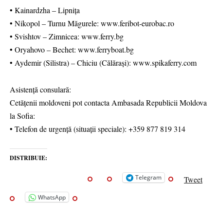
• Kainardzha – Lipnița
• Nikopol – Turnu Măgurele: www.feribot-eurobac.ro
• Svishtov – Zimnicea: www.ferry.bg
• Oryahovo – Bechet: www.ferryboat.bg
• Aydemir (Silistra) – Chiciu (Călărași): www.spikaferry.com
Asistență consulară:
Cetățenii moldoveni pot contacta Ambasada Republicii Moldova
la Sofia:
• Telefon de urgență (situații speciale): +359 877 819 314
DISTRIBUIE:
Telegram
Tweet
WhatsApp