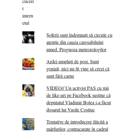
Șoferii sunt îndemnați să circule cu
atenție din cauza carosabilului
umed. Prognoza meteorologilor
Ardei umpluți de post. Sunt
geniali, nici nu îți vine să crezi că
sunt fără carne
VIDEO// Un activist PAS cu mii
de like-uri pe Facebook susține că
deputatul Vladimir Bolea i-a făcut
dosarul lui Vasile Costiuc
Tentative de introducere iliicită a
mărfurilor, contracarate în cadrul