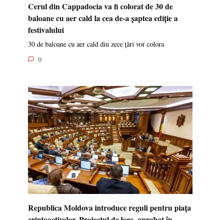
Cerul din Cappadocia va fi colorat de 30 de
baloane cu aer cald la cea de-a șaptea ediție a
festivalului
30 de baloane cu aer cald din zece țări vor colora
0
Republica Moldova introduce reguli pentru piața
criptoactivelor. Proiectul de lege, aprobat în