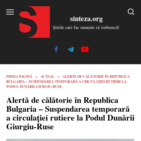
Skip
to
sinteza.org
content
Știrile care fac oamenii să vorbească!
PRIMA PAGINĂ
»
ACTUAL
»
ALERTĂ DE CĂLĂTORIE ÎN REPUBLICA
BULGARIA – SUSPENDAREA TEMPORARĂ A CIRCULAȚIEI RUTIERE LA
PODUL DUNĂRII GIURGIU-RUSE
Alertă de călătorie în Republica
Bulgaria – Suspendarea temporară
a circulației rutiere la Podul Dunării
Giurgiu-Ruse