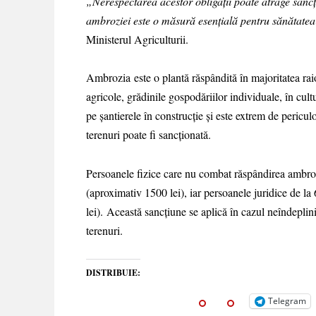
„Nerespectarea acestor obligații poate atrage sanc
ambroziei este o măsură esențială pentru sănătatea 
Ministerul Agriculturii.
Ambrozia este o plantă răspândită în majoritatea ra
agricole, grădinile gospodăriilor individuale, în cultu
pe şantierele în construcție şi este extrem de peri
terenuri poate fi sancționată.
Persoanele fizice care nu combat răspândirea ambroz
(aproximativ 1500 lei), iar persoanele juridice de l
lei). Această sancțiune se aplică în cazul neîndeplin
terenuri.
DISTRIBUIE:
Telegram