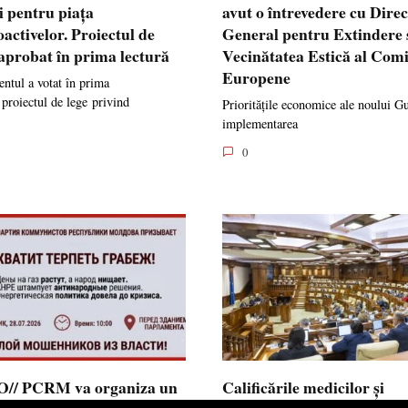
i pentru piața
avut o întrevedere cu Dire
oactivelor. Proiectul de
General pentru Extindere 
 aprobat în prima lectură
Vecinătatea Estică al Comi
Europene
ntul a votat în prima
 proiectul de lege privind
Prioritățile economice ale noului G
implementarea
0
// PCRM va organiza un
Calificările medicilor și