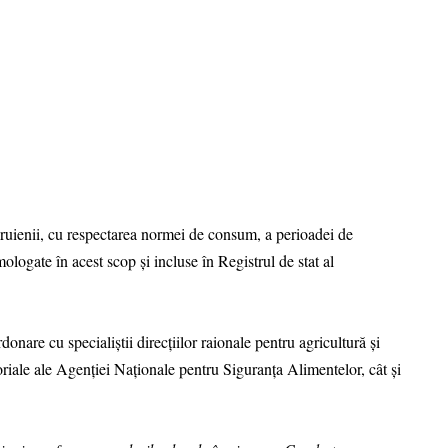
buruienii, cu respectarea normei de consum, a perioadei de
mologate în acest scop şi incluse în Registrul de stat al
rdonare cu specialiştii direcţiilor raionale pentru agricultură şi
itoriale ale Agenţiei Naţionale pentru Siguranţa Alimentelor, cât și