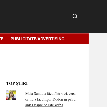
TE
PUBLICITATE/ADVERTISING
TOP ȘTIRI
Maia Sandu a făcut într-o zi, ceea
ce nu a făcut Igor Dodon în patru
ani! Despre ce este vorba