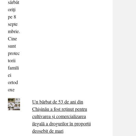
Un bărbat de 53 de ani din
Chișinău a fost reținut pentru
cultivarea și comercializarea
ilegală a drogurilor în proporții
deosebit de mari