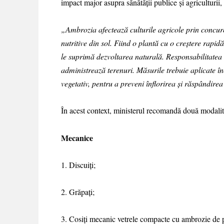
impact major asupra sănătății publice și agricultu
„Ambrozia afectează culturile agricole prin concur
nutritive din sol. Fiind o plantă cu o creștere rapid
le suprimă dezvoltarea naturală. Responsabilitatea d
administrează terenuri. Măsurile trebuie aplicate î
vegetativ, pentru a preveni înflorirea și răspândire
În acest context, ministerul recomandă două modalit
Mecanice
1. Discuiţi;
2. Grăpaţi;
3. Cosiţi mecanic vetrele compacte cu ambrozie de p