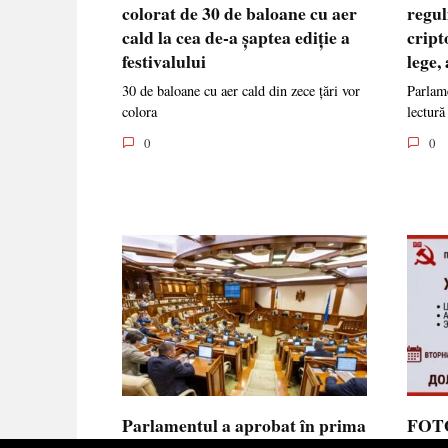
colorat de 30 de baloane cu aer
regul
cald la cea de-a șaptea ediție a
cript
festivalului
lege,
30 de baloane cu aer cald din zece țări vor
Parlame
colora
lectură
0
0
Parlamentul a aprobat în prima
FOTO