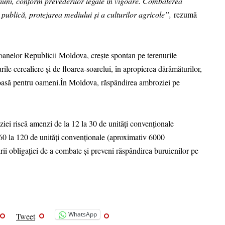
țiuni, conform prevederilor legale în vigoare. Combaterea
publică, protejarea mediului și a culturilor agricole”,
rezumă
ioanelor Republicii Moldova, crește spontan pe terenurile
rile cerealiere și de floarea-soarelui, în apropierea dărâmăturilor,
culoasă pentru oameni.În Moldova, răspândirea ambroziei pe
iei riscă amenzi de la 12 la 30 de unități convenționale
a 60 la 120 de unități convenționale (aproximativ 6000
irii obligației de a combate și preveni răspândirea buruienilor pe
WhatsApp
Tweet