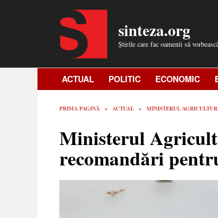
Skip
to
sinteza.org
content
Știrile care fac oamenii să vorbeasc
ACTUAL
POLITIC
ECONOMIC
PRIMA PAGINĂ
»
ACTUAL
»
MINISTERUL AGRICULTUR
Ministerul Agricult
recomandări pentr