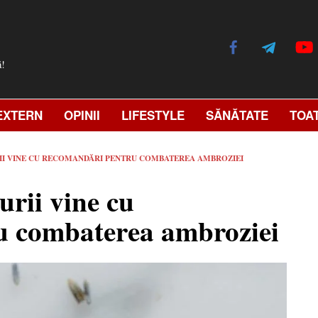
ă!
EXTERN
OPINII
LIFESTYLE
SĂNĂTATE
TOA
II VINE CU RECOMANDĂRI PENTRU COMBATEREA AMBROZIEI
urii vine cu
u combaterea ambroziei