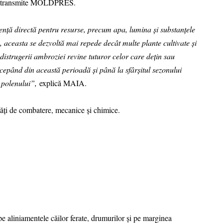
rii, transmite MOLDPRES.
ență directă pentru resurse, precum apa, lumina și substanțele
ă, aceasta se dezvoltă mai repede decât multe plante cultivate și
istrugerii ambroziei revine tuturor celor care dețin sau
ncepând din această perioadă și până la sfârșitul sezonului
a polenului”,
explică MAIA.
ăți de combatere, mecanice şi chimice.
e aliniamentele căilor ferate, drumurilor şi pe marginea