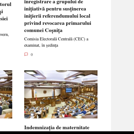
înregistrare a grupului de
ctorul
inițiativă pentru susținerea
și
inițierii referendumului local
siei
privind revocarea primarului
comunei Coșnița
uvern,
Comisia Electorală Centrală (CEC) a
examinat, în ședința
0
Indemnizația de maternitate