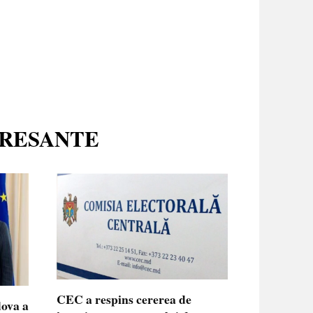
ERESANTE
CEC a respins cererea de
dova a