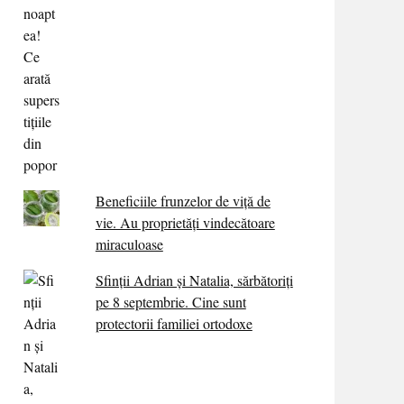
Beneficiile frunzelor de viță de
vie. Au proprietăţi vindecătoare
miraculoase
Sfinții Adrian și Natalia, sărbătoriți
pe 8 septembrie. Cine sunt
protectorii familiei ortodoxe