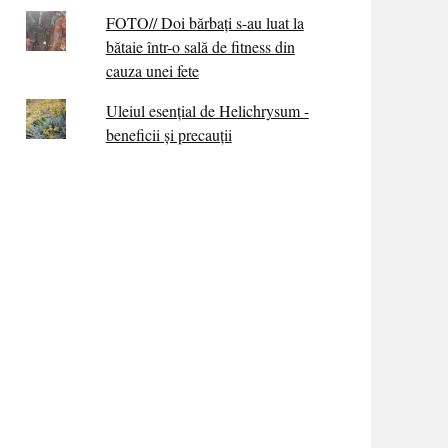
FOTO// Doi bărbați s-au luat la
bătaie într-o sală de fitness din
cauza unei fete
Uleiul esențial de Helichrysum -
beneficii și precauții