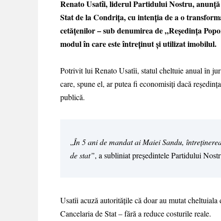
Renato Usatîi, liderul Partidului Nostru, anunță 
Stat de la Condrița, cu intenția de a o transforma
cetățenilor – sub denumirea de „Reședința Poporul
modul în care este întreținut și utilizat imobilul.
Potrivit lui Renato Usatîi, statul cheltuie anual în ju
care, spune el, ar putea fi economisiți dacă reședința 
publică.
„
În 5 ani de mandat ai Maiei Sandu, întreținere
de stat”
, a subliniat președintele Partidului Nostr
Usatîi acuză autoritățile că doar au mutat cheltuiala d
Cancelaria de Stat – fără a reduce costurile reale.