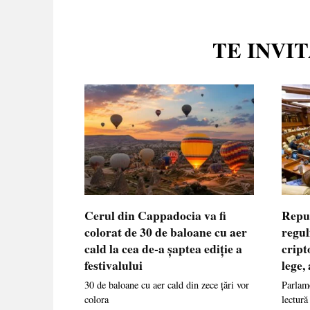
TE INVI
Cerul din Cappadocia va fi
Repu
colorat de 30 de baloane cu aer
regul
cald la cea de-a șaptea ediție a
cript
festivalului
lege,
30 de baloane cu aer cald din zece țări vor
Parlame
colora
lectură