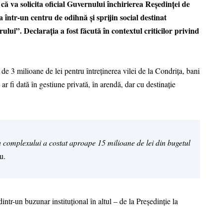
că va solicita oficial Guvernului închirierea Reședinței de
 într-un centru de odihnă și sprijin social destinat
ui”. Declarația a fost făcută în contextul criticilor privind
r de 3 milioane de lei pentru întreținerea vilei de la Condrița, bani
ar fi dată în gestiune privată, în arendă, dar cu destinație
a complexului a costat aproape 15 milioane de lei din bugetul
u.
intr-un buzunar instituțional în altul – de la Președinție la