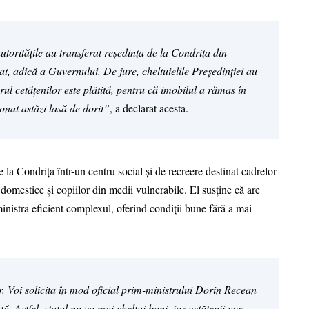
utoritățile au transferat reședința de la Condrița din
at, adică a Guvernului. De jure, cheltuielile Președinției au
arul cetățenilor este plătită, pentru că imobilul a rămas în
ionat astăzi lasă de dorit”
, a declarat acesta.
a Condrița într-un centru social și de recreere destinat cadrelor
 domestice și copiilor din medii vulnerabile. El susține că are
inistra eficient complexul, oferind condiții bune fără a mai
r. Voi solicita în mod oficial prim-ministrului Dorin Recean
ță. Astfel, statul nu va mai cheltui bani, iar cetățenii vor