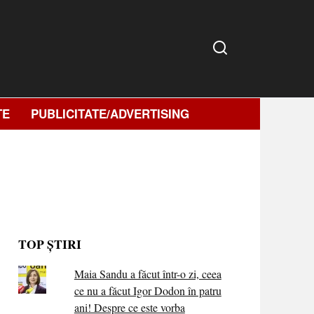
TE
PUBLICITATE/ADVERTISING
TOP ȘTIRI
Maia Sandu a făcut într-o zi, ceea
ce nu a făcut Igor Dodon în patru
ani! Despre ce este vorba