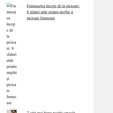
Frumusețea începe de la picioare:
8 sfaturi utile pentru unghii și
picioare frumoase
7 cele mai bune poziții sexuale