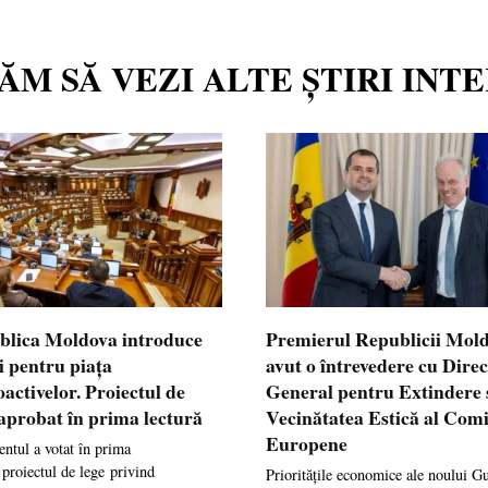
TĂM SĂ VEZI ALTE ȘTIRI INT
blica Moldova introduce
Premierul Republicii Mol
i pentru piața
avut o întrevedere cu Dire
oactivelor. Proiectul de
General pentru Extindere 
 aprobat în prima lectură
Vecinătatea Estică al Comi
Europene
ntul a votat în prima
 proiectul de lege privind
Prioritățile economice ale noului G