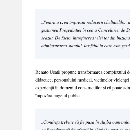
„
Pentru a crea impresia reducerii cheltuielilor, a
gestiunea Președinției în cea a Cancelariei de St
scăzut. De facto, întreținerea vilei tot din buzun
administrarea statului. Iar felul în care este gest
Renato Usatîi propune transformarea complexului de l
didactice, personalului medical, victimelor violenței
experiență în domeniul construcțiilor și că poate adm
împovăra bugetul public.
„
Condrița trebuie să fie pusă în slujba oamenilo
ca Reședința să fie oferită în chirie la preț de pia