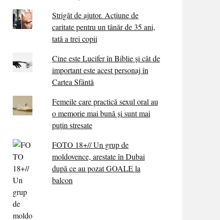
Strigăt de ajutor. Acțiune de
caritate pentru un tânăr de 35 ani,
tată a trei copii
Cine este Lucifer în Biblie și cât de
important este acest personaj în
Cartea Sfântă
Femeile care practică sexul oral au
o memorie mai bună și sunt mai
puțin stresate
FOTO 18+// Un grup de
moldovence, arestate în Dubai
după ce au pozat GOALE la
balcon