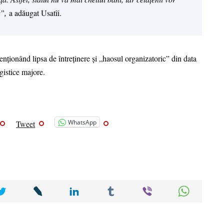
t”,
a adăugat Usatîi.
 menționând lipsa de întreținere și „haosul organizatoric” din data
gistice majore.
WhatsApp
Tweet