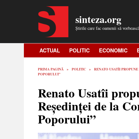
Skip
to
sinteza.org
content
Știrile care fac oamenii să vorbeasc
ACTUAL
POLITIC
ECONOMIC
PRIMA PAGINĂ
»
POLITIC
»
RENATO USATÎI PROPUNE
POPORULUI”
Renato Usatîi prop
Reședinței de la Co
Poporului”