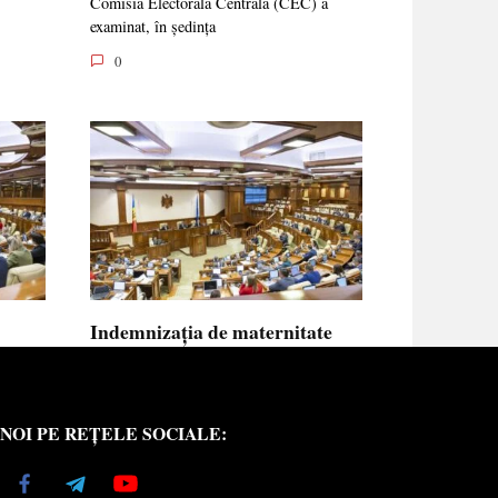
Comisia Electorală Centrală (CEC) a
examinat, în ședința
0
Indemnizația de maternitate
UE vor
pentru femeile necăsătorite și
neasigurate va putea fi calculată
din venitul asigurat al tatălui
NOI PE REȚELE SOCIALE:
copilului
e medici
Indemnizația de maternitate pentru femeile
necăsătorite