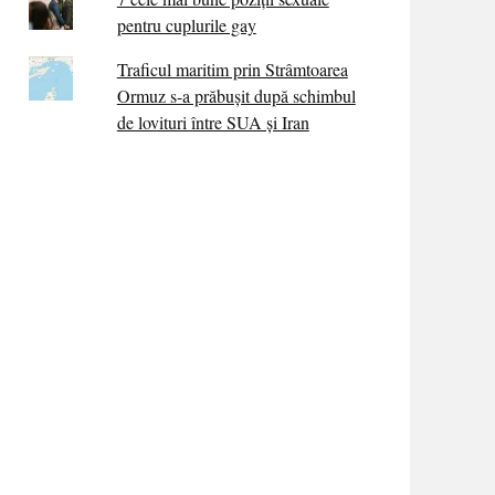
pentru cuplurile gay
Traficul maritim prin Strâmtoarea
Ormuz s-a prăbușit după schimbul
de lovituri între SUA şi Iran