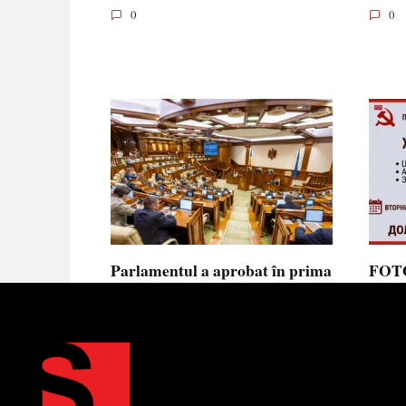
0
0
Parlamentul a aprobat în prima
FOTO
lectură noua lege privind
prote
ajutorul de stat, aliniată la
Parla
normele UE
să se
toler
Parlamentul a votat în prima
lectură proiectul de lege cu
Partid
Moldov