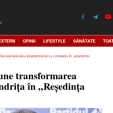
ă!
EXTERN
OPINII
LIFESTYLE
SĂNĂTATE
TOA
 TRANSFORMAREA REȘEDINȚEI DE LA CONDRIȚA ÎN „REȘEDINȚA
une transformarea
ndrița în „Reședința