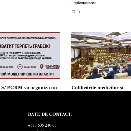
implementarea
0
// PCRM va organiza un
Calificările medicilor și
st pe 28 iulie în fața
farmaciștilor obținute în 
mentului și invită cetățenii
putea fi recunoscute în
 alăture: ”Ajunge să
Republica Moldova
DATE DE CONTACT:
ăm jaful”
Calificările profesionale obținute d
și farmaciști
ul Comuniștilor din Republica
+373 605 246 63
a a lansat