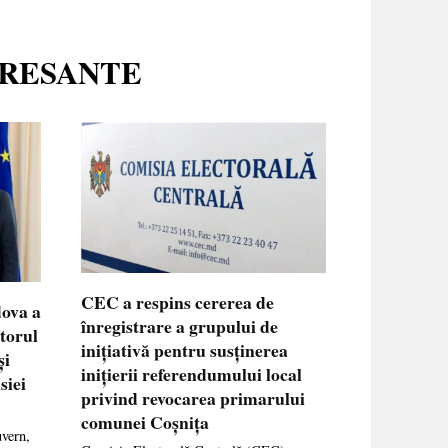
ERESANTE
CEC a respins cererea de
dova a
înregistrare a grupului de
ctorul
inițiativă pentru susținerea
și
inițierii referendumului local
siei
privind revocarea primarului
comunei Coșnița
uvern,