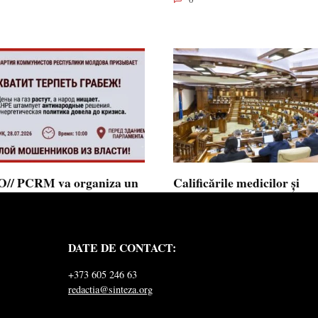
// PCRM va organiza un
Calificările medicilor și
st pe 28 iulie în fața
farmaciștilor obținute în 
mentului și invită cetățenii
putea fi recunoscute în
 alăture: ”Ajunge să
Republica Moldova
DATE DE CONTACT:
ăm jaful”
Calificările profesionale obținute d
și farmaciști
ul Comuniștilor din Republica
+373 605 246 63
a a lansat
redactia@sinteza.org
0