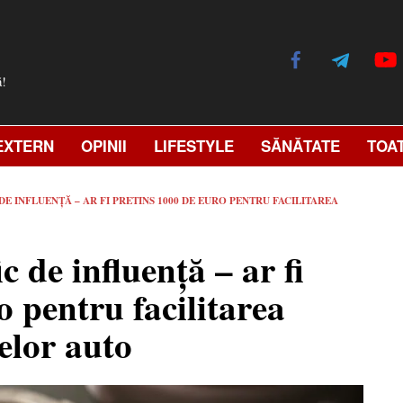
ă!
EXTERN
OPINII
LIFESTYLE
SĂNĂTATE
TOA
E INFLUENȚĂ – AR FI PRETINS 1000 DE EURO PENTRU FACILITAREA
c de influență – ar fi
o pentru facilitarea
elor auto