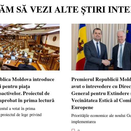
TĂM SĂ VEZI ALTE ȘTIRI INT
blica Moldova introduce
Premierul Republicii Mol
i pentru piața
avut o întrevedere cu Dire
oactivelor. Proiectul de
General pentru Extindere 
 aprobat în prima lectură
Vecinătatea Estică al Comi
Europene
ntul a votat în prima
 proiectul de lege privind
Prioritățile economice ale noului G
implementarea
0