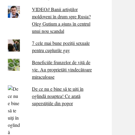
VIDEO// Banii artiștilor
moldoveni în drum spre Rusia?
Oleg Gutium a ajuns în centrul
unui nou scandal
7 cele mai bune poziții sexuale
pentru cuplurile gay
Beneficiile frunzelor de viță de
vie. Au proprietăţi vindecătoare
miraculoase
De ce nu e bine să te uiți în
oglindă noaptea! Ce arată
superstițiile din popor