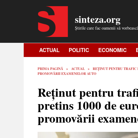
Skip
to
sinteza.org
content
Știrile care fac oamenii să vorbeasc
ACTUAL
POLITIC
ECONOMIC
PRIMA PAGINĂ
»
ACTUAL
»
REȚINUT PENTRU TRAFIC D
PROMOVĂRII EXAMENELOR AUTO
Reținut pentru trafi
pretins 1000 de eur
promovării examen