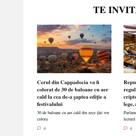
TE INVI
Cerul din Cappadocia va fi
Repu
colorat de 30 de baloane cu aer
regul
cald la cea de-a șaptea ediție a
cript
festivalului
lege,
30 de baloane cu aer cald din zece țări vor
Parlame
colora
lectură
0
0