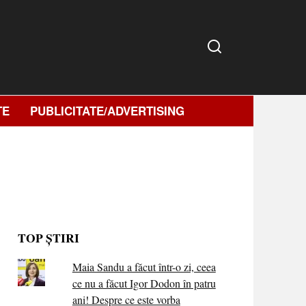
TE
PUBLICITATE/ADVERTISING
TOP ȘTIRI
Maia Sandu a făcut într-o zi, ceea
ce nu a făcut Igor Dodon în patru
ani! Despre ce este vorba