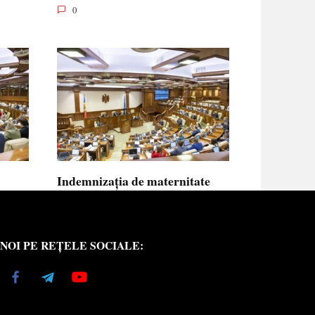
0
Indemnizația de maternitate
UE vor
pentru femeile necăsătorite și
neasigurate va putea fi calculată
din venitul asigurat al tatălui
NOI PE REȚELE SOCIALE:
copilului
e medici
Indemnizația de maternitate pentru femeile
necăsătorite
0