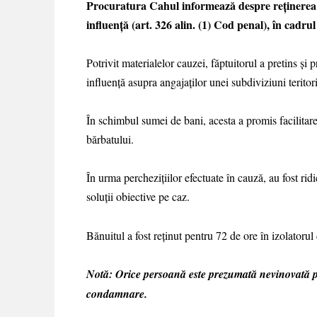
Procuratura Cahul informează despre reținerea u
influență (art. 326 alin. (1) Cod penal), în cadrul
Potrivit materialelor cauzei, făptuitorul a pretins ș
influență asupra angajaților unei subdiviziuni teritori
În schimbul sumei de bani, acesta a promis facilitarea
bărbatului.
În urma perchezițiilor efectuate în cauză, au fost ri
soluții obiective pe caz.
Bănuitul a fost reținut pentru 72 de ore în izolatorul
Notă: Orice persoană este prezumată nevinovată pâ
condamnare.