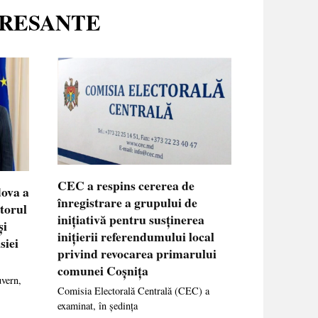
ERESANTE
CEC a respins cererea de
dova a
înregistrare a grupului de
ctorul
inițiativă pentru susținerea
și
inițierii referendumului local
siei
privind revocarea primarului
comunei Coșnița
uvern,
Comisia Electorală Centrală (CEC) a
examinat, în ședința