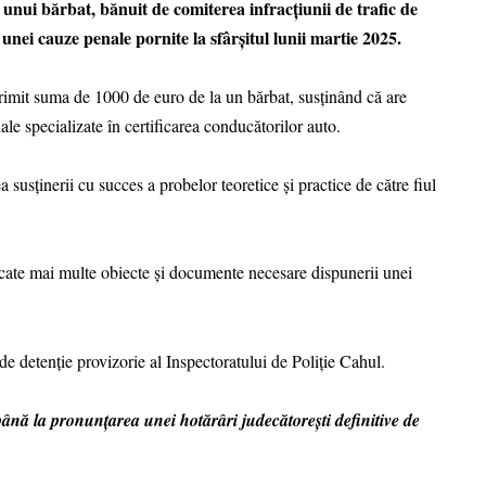
nui bărbat, bănuit de comiterea infracțiunii de trafic de
 unei cauze penale pornite la sfârșitul lunii martie 2025.
i primit suma de 1000 de euro de la un bărbat, susținând că are
ale specializate în certificarea conducătorilor auto.
 susținerii cu succes a probelor teoretice și practice de către fiul
dicate mai multe obiecte și documente necesare dispunerii unei
 de detenție provizorie al Inspectoratului de Poliție Cahul.
nă la pronunțarea unei hotărâri judecătorești definitive de