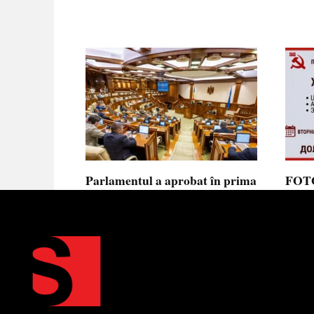
Parlamentul a aprobat în prima
FOTO
lectură noua lege privind
prote
ajutorul de stat, aliniată la
Parla
normele UE
să se
toler
Parlamentul a votat în prima
lectură proiectul de lege cu
Partid
Moldov
0
0