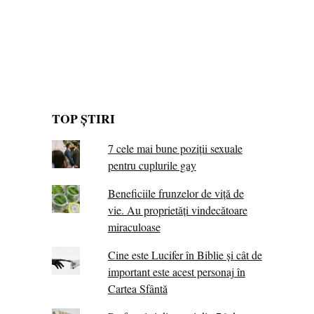
TOP ȘTIRI
7 cele mai bune poziții sexuale
pentru cuplurile gay
Beneficiile frunzelor de viță de
vie. Au proprietăţi vindecătoare
miraculoase
Cine este Lucifer în Biblie și cât de
important este acest personaj în
Cartea Sfântă