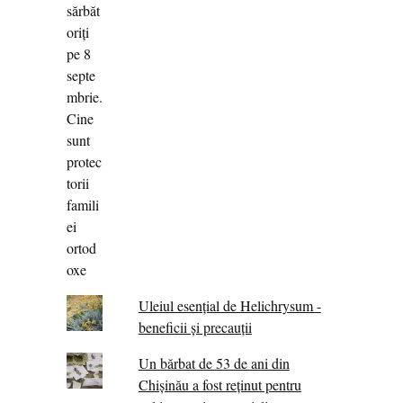
Uleiul esențial de Helichrysum -
beneficii și precauții
Un bărbat de 53 de ani din
Chișinău a fost reținut pentru