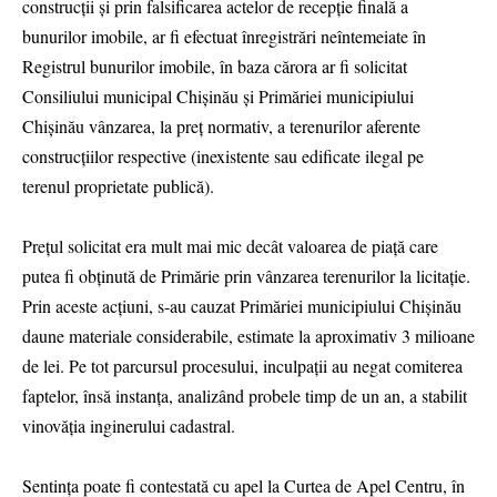
construcții și prin falsificarea actelor de recepție finală a
bunurilor imobile, ar fi efectuat înregistrări neîntemeiate în
Registrul bunurilor imobile, în baza cărora ar fi solicitat
Consiliului municipal Chișinău și Primăriei municipiului
Chișinău vânzarea, la preț normativ, a terenurilor aferente
construcțiilor respective (inexistente sau edificate ilegal pe
terenul proprietate publică).
Prețul solicitat era mult mai mic decât valoarea de piață care
putea fi obținută de Primărie prin vânzarea terenurilor la licitație.
Prin aceste acțiuni, s-au cauzat Primăriei municipiului Chișinău
daune materiale considerabile, estimate la aproximativ 3 milioane
de lei. Pe tot parcursul procesului, inculpații au negat comiterea
faptelor, însă instanța, analizând probele timp de un an, a stabilit
vinovăția inginerului cadastral.
Sentința poate fi contestată cu apel la Curtea de Apel Centru, în