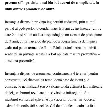
precum și în privința unui bărbat acuzat de complicitate la
unul dintre episoadele de abuz.
Instanța a dispus în privința inginerului cadastral, prin cumul
parțial al pedepselor, o condamnare la 5 ani de închisoare (dintre
care 2 ani și 6 luni au fost suspendați pe un termen de probațiune
de 3 ani), cu privarea de dreptul de a ocupa funcția de inginer
cadastral pe un termen de 5 ani. Până la rămânerea definitivă a
sentinței, în privința acestuia a fost aplicată măsura preventivă –
arestarea preventivă.
Instanța a dispus, de asemenea, confiscarea a 4 terenuri pentru
construcții, 1/5 dintr-un alt teren, două case de locuit și o
construcție nefinalizată (cu o valoare totală estimată la 5 milioane
de lei), ca bunuri rezultate din săvârșirea infracțiunii. S-a
menținut sechestrul aplicat asupra acestor bunuri, în vederea
asigurării confiscării speciale. Cel de-al doilea inculpat a fost