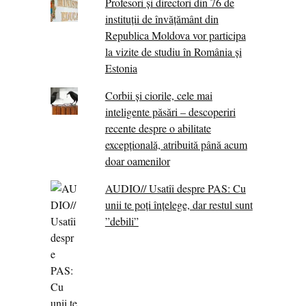
Profesori și directori din 76 de
instituții de învățământ din
Republica Moldova vor participa
la vizite de studiu în România și
Estonia
Corbii şi ciorile, cele mai
inteligente păsări – descoperiri
recente despre o abilitate
excepţională, atribuită până acum
doar oamenilor
AUDIO// Usatîi despre PAS: Cu
unii te poți înțelege, dar restul sunt
”debili”