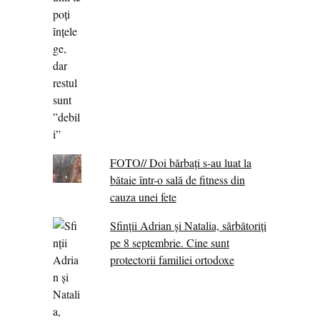
FOTO// Doi bărbați s-au luat la
bătaie într-o sală de fitness din
cauza unei fete
Sfinții Adrian și Natalia, sărbătoriți
pe 8 septembrie. Cine sunt
protectorii familiei ortodoxe