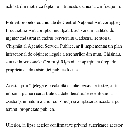
achitat, din motiv că fapta nu întrunește elementele infracțiunii.
Potrivit probelor acumulate de Centrul Național Anticorupție și
Procuratura Anticorupție, inculpatul, activând în calitate de
inginer cadastral în cadrul Serviciului Cadastral Teritorial
Chișinău al Agenției Servicii Publice, ar fi implementat un plan
infracțional de obținere ilegală a terenurilor din mun. Chișinău,
situate în sectoarele Centru și Rîșcani, ce aparțin cu drept de
proprietate administrației publice locale.
Acesta, prin înțelegere prealabilă cu alte persoane fizice, ar fi
întocmit planuri cadastrale cu date denaturate referitoare la
existența în natură a unor construcții și amplasarea acestora pe
terenul proprietate publică.
Ulterior, în lipsa actelor confirmative privind autorizarea acestor