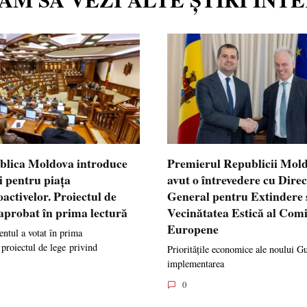
blica Moldova introduce
Premierul Republicii Mol
i pentru piața
avut o întrevedere cu Dire
oactivelor. Proiectul de
General pentru Extindere 
 aprobat în prima lectură
Vecinătatea Estică al Comi
Europene
ntul a votat în prima
 proiectul de lege privind
Prioritățile economice ale noului G
implementarea
0