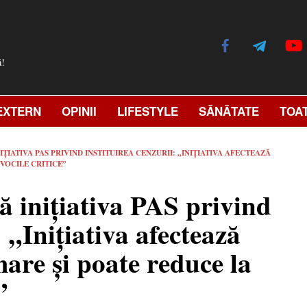
ă!
EXTERN
OPINII
LIFESTYLE
SĂNĂTATE
TOA
ȚIATIVA PAS PRIVIND INSTITUIREA CENZURII: „INIȚIATIVA AFECTEAZĂ
VOCILE CRITICE”
ă inițiativa PAS privind
: „Inițiativa afectează
mare și poate reduce la
”