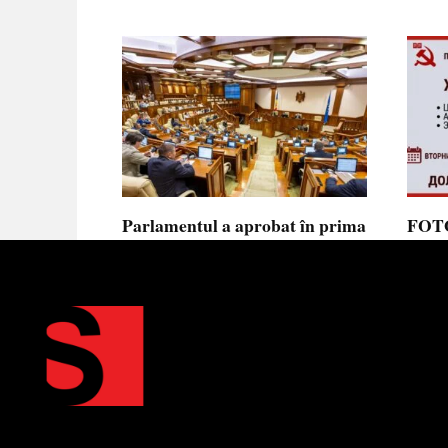
Parlamentul a aprobat în prima
FOTO
lectură noua lege privind
prote
ajutorul de stat, aliniată la
Parla
normele UE
să se
toler
Parlamentul a votat în prima
lectură proiectul de lege cu
Partid
Moldov
0
0