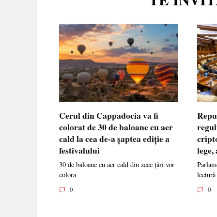
Cerul din Cappadocia va fi
Repu
colorat de 30 de baloane cu aer
regul
cald la cea de-a șaptea ediție a
cript
festivalului
lege,
30 de baloane cu aer cald din zece țări vor
Parlame
colora
lectură
0
0