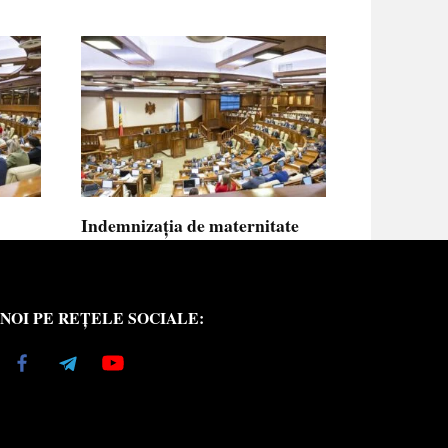
Indemnizația de maternitate
UE vor
pentru femeile necăsătorite și
neasigurate va putea fi calculată
din venitul asigurat al tatălui
NOI PE REȚELE SOCIALE:
copilului
e medici
Indemnizația de maternitate pentru femeile
necăsătorite
0