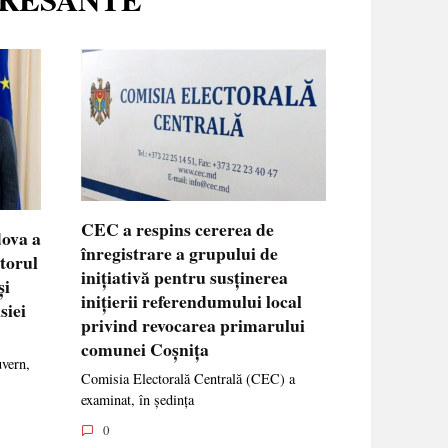
CEC a respins cererea de
dova a
înregistrare a grupului de
ctorul
inițiativă pentru susținerea
și
inițierii referendumului local
siei
privind revocarea primarului
comunei Coșnița
uvern,
Comisia Electorală Centrală (CEC) a
examinat, în ședința
0