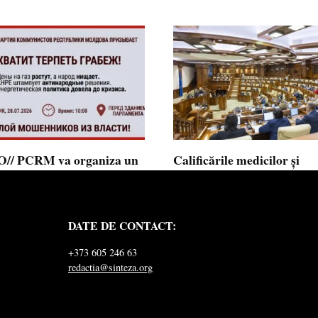
// PCRM va organiza un
Calificările medicilor și
st pe 28 iulie în fața
farmaciștilor obținute în 
mentului și invită cetățenii
putea fi recunoscute în
 alăture: ”Ajunge să
Republica Moldova
DATE DE CONTACT:
ăm jaful”
Calificările profesionale obținute d
și farmaciști
ul Comuniștilor din Republica
+373 605 246 63
a a lansat
redactia@sinteza.org
0