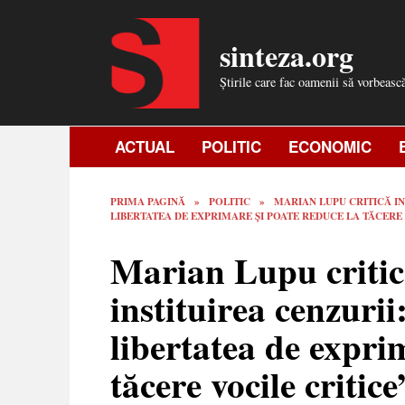
Skip
to
sinteza.org
content
Știrile care fac oamenii să vorbeasc
ACTUAL
POLITIC
ECONOMIC
PRIMA PAGINĂ
»
POLITIC
»
MARIAN LUPU CRITICĂ INI
LIBERTATEA DE EXPRIMARE ȘI POATE REDUCE LA TĂCERE 
Marian Lupu critic
instituirea cenzurii
libertatea de expri
tăcere vocile critice