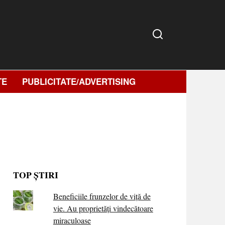
TE
PUBLICITATE/ADVERTISING
TOP ȘTIRI
Beneficiile frunzelor de viță de
vie. Au proprietăţi vindecătoare
miraculoase