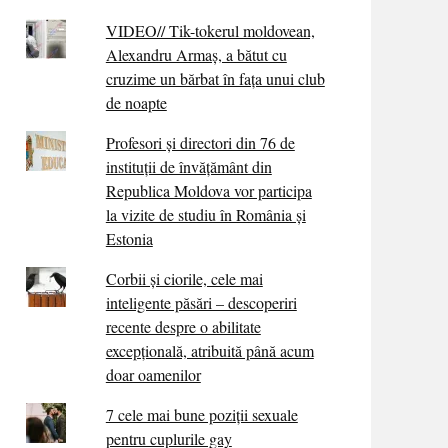
VIDEO// Tik-tokerul moldovean,
Alexandru Armaș, a bătut cu
cruzime un bărbat în fața unui club
de noapte
Profesori și directori din 76 de
instituții de învățământ din
Republica Moldova vor participa
la vizite de studiu în România și
Estonia
Corbii şi ciorile, cele mai
inteligente păsări – descoperiri
recente despre o abilitate
excepţională, atribuită până acum
doar oamenilor
7 cele mai bune poziții sexuale
pentru cuplurile gay