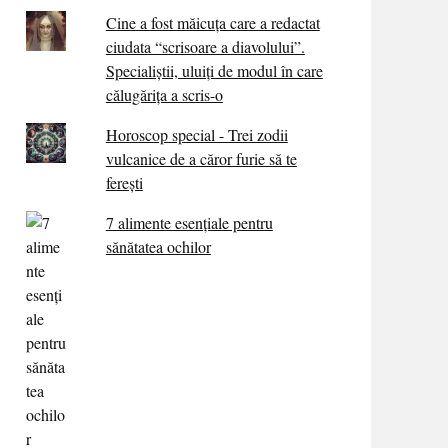
Cine a fost măicuţa care a redactat
ciudata “scrisoare a diavolului”.
Specialiştii, uluiţi de modul în care
călugărița a scris-o
Horoscop special - Trei zodii
vulcanice de a căror furie să te
ferești
7 alimente esenţiale pentru
sănătatea ochilor