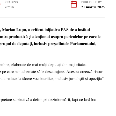
READING
PUBLISHED BY
2 min
21 martie 2025
Marian Lupu, a criticat inițiativa PAS de a institui
contraproductivă și atenționat asupra pericolelor pe care le
grupul de deputați, inclusiv președintele Parlamentului,
nline, elaborate de mai mulți deputați din majoritatea
 pe care sunt chemate să le descurajeze. Acestea creează riscuri
 a reduce la tăcere vocile critice, inclusiv jurnaliștii și opoziția”,
rpretare subiectivă a definiției dezinformării, fapt ce lasă loc