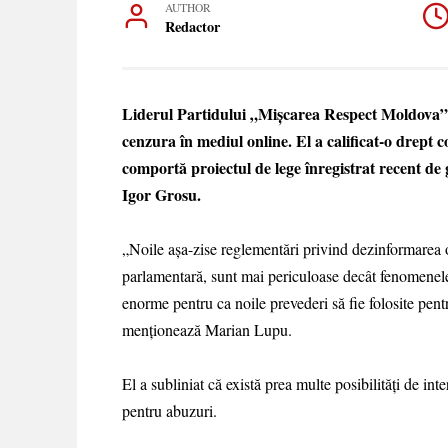
AUTHOR
Redactor
Liderul Partidului „Mișcarea Respect Moldova”, 
cenzura în mediul online. El a calificat-o drept 
comportă proiectul de lege înregistrat recent de 
Igor Grosu.
„Noile așa-zise reglementări privind dezinformarea o
parlamentară, sunt mai periculoase decât fenomenele
enorme pentru ca noile prevederi să fie folosite pentru
menționează Marian Lupu.
El a subliniat că există prea multe posibilități de inte
pentru abuzuri.