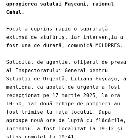
apropierea satului Pașcani, raionul 
Cahul. 
Focul a cuprins rapid o suprafață 
extinsă de stufăriș, iar intervenția a 
fost una de durată, comunică MOLDPRES.
Solicitat de agenție, ofițerul de presă 
al Inspectoratului General pentru 
Situații de Urgență, Liliana Puşcaşu, a 
menționat că apelul de urgență a fost 
recepționat pe 17 martie 2025, la ora 
10:50, iar două echipe de pompieri au 
fost trimise la fața locului. După 
aproape nouă ore de luptă cu flăcările, 
incendiul a fost localizat la 19:12 și 
stins complet la 19:41.