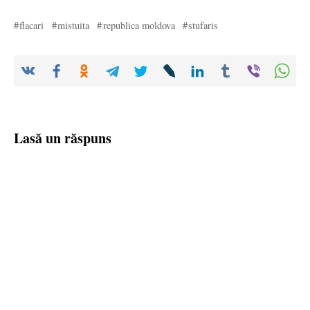
flacari
mistuita
republica moldova
stufaris
Lasă un răspuns