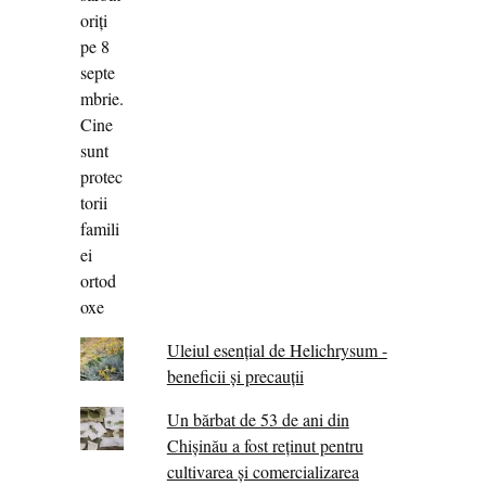
Uleiul esențial de Helichrysum -
beneficii și precauții
Un bărbat de 53 de ani din
Chișinău a fost reținut pentru
cultivarea și comercializarea