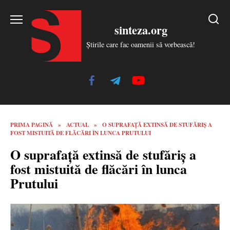
Skip
to
sinteza.org
content
Știrile care fac oamenii să vorbească!
PRIMA PAGINĂ
»
ACTUAL
»
O SUPRAFAȚĂ EXTINSĂ DE STUFĂRIȘ A
FOST MISTUITĂ DE FLĂCĂRI ÎN LUNCA PRUTULUI
O suprafață extinsă de stufăriș a
fost mistuită de flăcări în lunca
Prutului