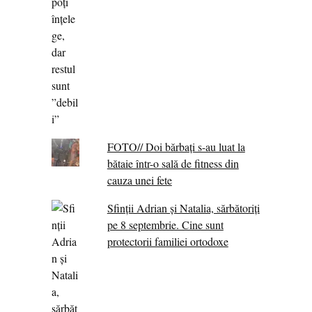
FOTO// Doi bărbați s-au luat la
bătaie într-o sală de fitness din
cauza unei fete
Sfinții Adrian și Natalia, sărbătoriți
pe 8 septembrie. Cine sunt
protectorii familiei ortodoxe