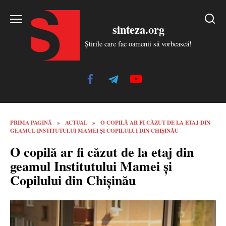
Skip
to
sinteza.org
content
Știrile care fac oamenii să vorbească!
PRIMA PAGINĂ
»
ACTUAL
»
O COPILĂ AR FI CĂZUT DE LA ETAJ DIN
GEAMUL INSTITUTULUI MAMEI ȘI COPILULUI DIN CHIȘINĂU
O copilă ar fi căzut de la etaj din
geamul Institutului Mamei și
Copilului din Chișinău