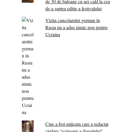
de 30 de baloane cu aer cald la cea
de-a șaptea ediție a festivalului
Vizita cancelarului german în
Rusia nu a adus nimic nou pentru
Ucraina
Cine a fost măicuţa care a redactat
ciudata “scrisoare a diavolului”.