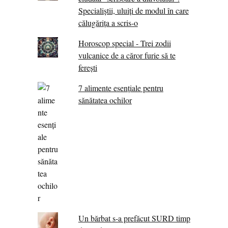
Specialiştii, uluiţi de modul în care
călugărița a scris-o
Horoscop special - Trei zodii
vulcanice de a căror furie să te
ferești
7 alimente esenţiale pentru
sănătatea ochilor
Un bărbat s-a prefăcut SURD timp