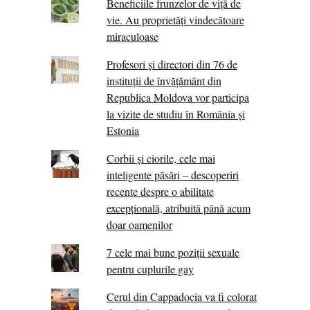
Beneficiile frunzelor de viță de
vie. Au proprietăţi vindecătoare
miraculoase
Profesori și directori din 76 de
instituții de învățământ din
Republica Moldova vor participa
la vizite de studiu în România și
Estonia
Corbii şi ciorile, cele mai
inteligente păsări – descoperiri
recente despre o abilitate
excepţională, atribuită până acum
doar oamenilor
7 cele mai bune poziții sexuale
pentru cuplurile gay
Cerul din Cappadocia va fi colorat