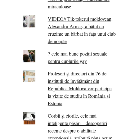
miraculoase
VIDEO// Tik-tokerul moldovean,
Alexandru Armaș, a bătut cu
cruzime un bărbat în fața unui club
de noapte
7 cele mai bune poziții sexuale
pentru cuplurile gay
Profesori și directori din 76 de
instituții de învățământ din
Republica Moldova vor participa
la vizite de studiu în România și
Estonia
Corbii şi ciorile, cele mai
inteligente păsări – descoperiri
recente despre o abilitate
excepţională, atribuită până acum