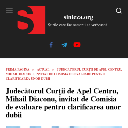
Skip
to
sinteza.org
content
Știrile care fac oamenii să vorbească!
PRIMA PAGINĂ
»
ACTUAL
»
JUDECĂTORUL CURȚII DE APEL CENTRU,
MIHAIL DIACONU, INVITAT DE COMISIA DE EVALUARE PENTRU
CLARIFICAREA UNOR DUBII
Judecătorul Curții de Apel Centru,
Mihail Diaconu, invitat de Comisia
de evaluare pentru clarificarea unor
dubii