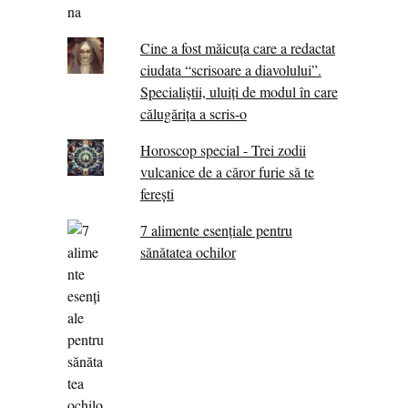
Cine a fost măicuţa care a redactat
ciudata “scrisoare a diavolului”.
Specialiştii, uluiţi de modul în care
călugărița a scris-o
Horoscop special - Trei zodii
vulcanice de a căror furie să te
ferești
7 alimente esenţiale pentru
sănătatea ochilor