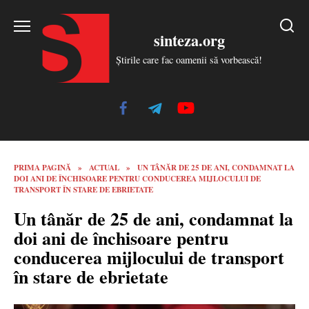
Skip
to
sinteza.org
content
Știrile care fac oamenii să vorbească!
PRIMA PAGINĂ
»
ACTUAL
»
UN TÂNĂR DE 25 DE ANI, CONDAMNAT LA
DOI ANI DE ÎNCHISOARE PENTRU CONDUCEREA MIJLOCULUI DE
TRANSPORT ÎN STARE DE EBRIETATE
Un tânăr de 25 de ani, condamnat la
doi ani de închisoare pentru
conducerea mijlocului de transport
în stare de ebrietate