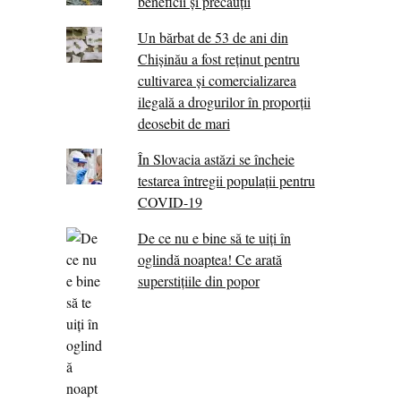
beneficii și precauții
Un bărbat de 53 de ani din
Chișinău a fost reținut pentru
cultivarea și comercializarea
ilegală a drogurilor în proporții
deosebit de mari
În Slovacia astăzi se încheie
testarea întregii populații pentru
COVID-19
De ce nu e bine să te uiți în
oglindă noaptea! Ce arată
superstițiile din popor