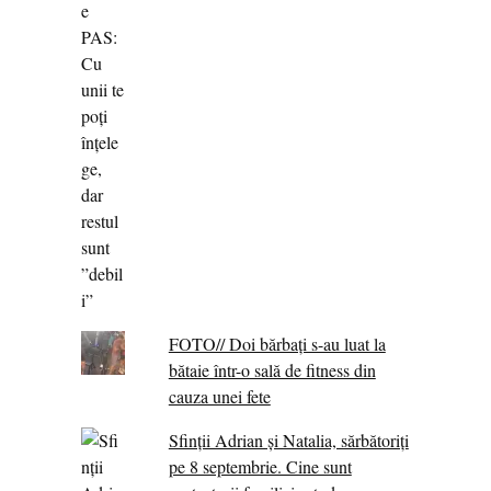
FOTO// Doi bărbați s-au luat la
bătaie într-o sală de fitness din
cauza unei fete
Sfinții Adrian și Natalia, sărbătoriți
pe 8 septembrie. Cine sunt