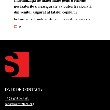
necăsătorite și neasigurate va putea fi calculată
din venitul asigurat al tatălui copilului
Indemnizația de maternitate pentru femeile necăsătorite
0
DATE DE CONTACT:
+373 605 246 63
redactia@sinteza.org