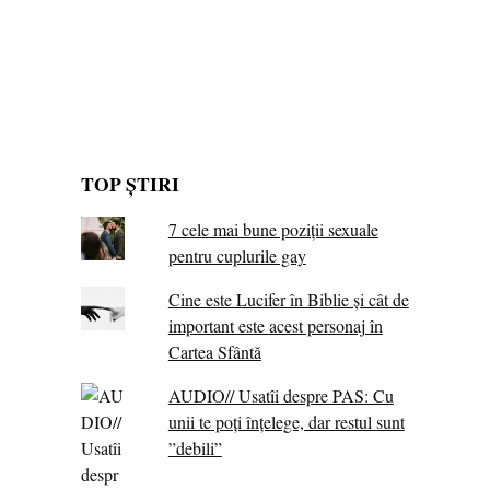
TOP ȘTIRI
7 cele mai bune poziții sexuale
pentru cuplurile gay
Cine este Lucifer în Biblie și cât de
important este acest personaj în
Cartea Sfântă
AUDIO// Usatîi despre PAS: Cu
unii te poți înțelege, dar restul sunt
”debili”