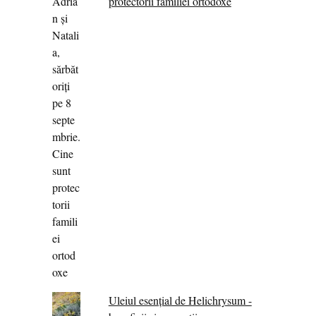
protectorii familiei ortodoxe
Uleiul esențial de Helichrysum -