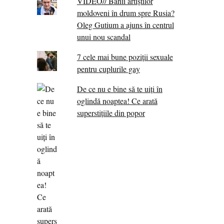
VIDEO// Banii artiștilor
moldoveni în drum spre Rusia?
Oleg Gutium a ajuns în centrul
unui nou scandal
7 cele mai bune poziții sexuale
pentru cuplurile gay
De ce nu e bine să te uiți în
oglindă noaptea! Ce arată
superstițiile din popor