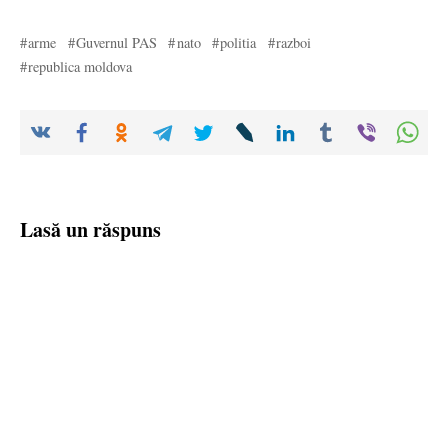
arme
Guvernul PAS
nato
politia
razboi
republica moldova
Lasă un răspuns