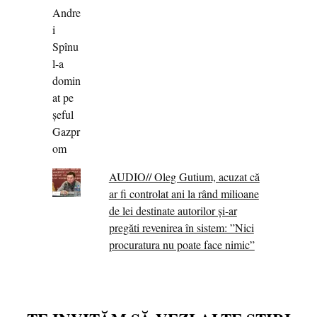
AUDIO// Oleg Gutium, acuzat că
ar fi controlat ani la rând milioane
de lei destinate autorilor și-ar
pregăti revenirea în sistem: ”Nici
procuratura nu poate face nimic”