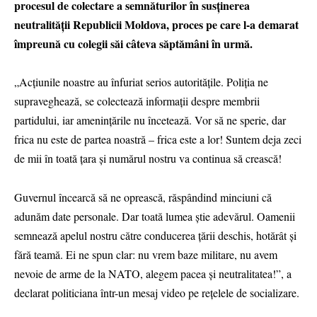
procesul de colectare a semnăturilor în susținerea
neutralității Republicii Moldova, proces pe care l-a demarat
împreună cu colegii săi câteva săptămâni în urmă.
„Acțiunile noastre au înfuriat serios autoritățile. Poliția ne
supraveghează, se colectează informații despre membrii
partidului, iar amenințările nu încetează. Vor să ne sperie, dar
frica nu este de partea noastră – frica este a lor! Suntem deja zeci
de mii în toată țara și numărul nostru va continua să crească!
Guvernul încearcă să ne oprească, răspândind minciuni că
adunăm date personale. Dar toată lumea știe adevărul. Oamenii
semnează apelul nostru către conducerea țării deschis, hotărât și
fără teamă. Ei ne spun clar: nu vrem baze militare, nu avem
nevoie de arme de la NATO, alegem pacea și neutralitatea!”, a
declarat politiciana într-un mesaj video pe rețelele de socializare.