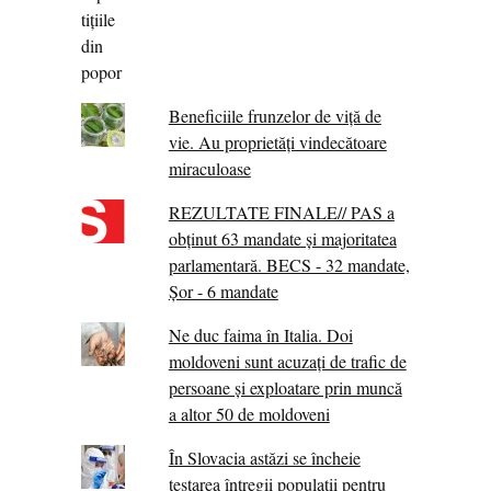
Beneficiile frunzelor de viță de
vie. Au proprietăţi vindecătoare
miraculoase
REZULTATE FINALE// PAS a
obținut 63 mandate și majoritatea
parlamentară. BECS - 32 mandate,
Șor - 6 mandate
Ne duc faima în Italia. Doi
moldoveni sunt acuzați de trafic de
persoane și exploatare prin muncă
a altor 50 de moldoveni
În Slovacia astăzi se încheie
testarea întregii populații pentru