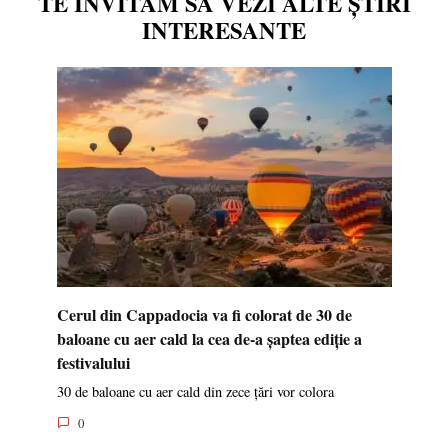
TE INVITĂM SĂ VEZI ALTE ȘTIRI
INTERESANTE
Cerul din Cappadocia va fi colorat de 30 de
baloane cu aer cald la cea de-a șaptea ediție a
festivalului
30 de baloane cu aer cald din zece țări vor colora
0