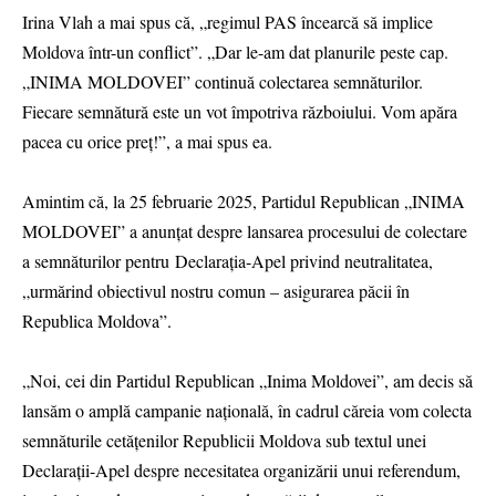
Irina Vlah a mai spus că, „regimul PAS încearcă să implice
Moldova într-un conflict”. „Dar le-am dat planurile peste cap.
„INIMA MOLDOVEI” continuă colectarea semnăturilor.
Fiecare semnătură este un vot împotriva războiului. Vom apăra
pacea cu orice preț!”, a mai spus ea.
Amintim că, la 25 februarie 2025, Partidul Republican „INIMA
MOLDOVEI” a anunțat despre lansarea procesului de colectare
a semnăturilor pentru Declaraţia-Apel privind neutralitatea,
„urmărind obiectivul nostru comun – asigurarea păcii în
Republica Moldova”.
„Noi, cei din Partidul Republican „Inima Moldovei”, am decis să
lansăm o amplă campanie naţională, în cadrul căreia vom colecta
semnăturile cetăţenilor Republicii Moldova sub textul unei
Declaraţii-Apel despre necesitatea organizării unui referendum,