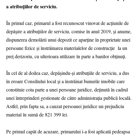
a atribuțiilor de serviciu.
În primul caz, primarul a fost recunoscut vinovat de acțiunile de
depășire a atribuțiilor de serviciu, comise în anul 2019, și anume,
dispunerea demolării unui depozit ce aparține în proprietate unei
persoane fizice și înstrăinarea materialelor de construcție la un
preț derizoriu, cu ulterioara utilizare în parte a banilor obținuți.
În cel de al doilea caz, depășindu-și atribuțiile de serviciu, a dus
în eroare Consiliului local și a înstrăinat bunurile imobile care
constituie cota parte a unei persoane juridice, deținută în cadrul
unei întreprinderi gestionate de către administrația publică locală.
Astfel, prin fapta sa, a cauzat persoanei juridice un prejudiciu
material în sumă de 821 399 lei.
Pe primul capăt de acuzare, primarului i-a fost aplicată pedeapsa