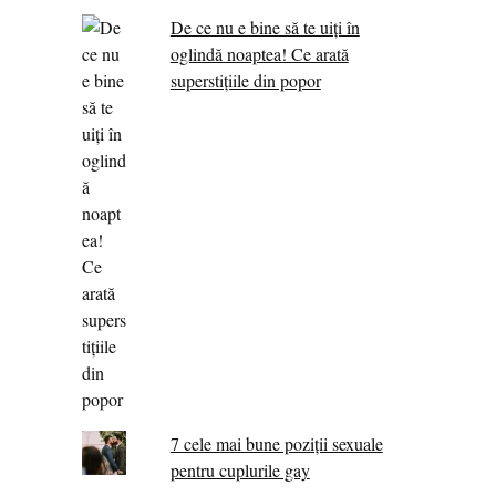
De ce nu e bine să te uiți în
oglindă noaptea! Ce arată
superstițiile din popor
7 cele mai bune poziții sexuale
pentru cuplurile gay