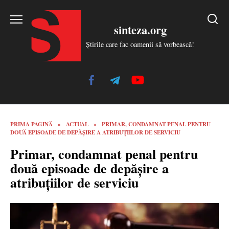
Skip
to
sinteza.org
content
Știrile care fac oamenii să vorbească!
PRIMA PAGINĂ
»
ACTUAL
»
PRIMAR, CONDAMNAT PENAL PENTRU
DOUĂ EPISOADE DE DEPĂȘIRE A ATRIBUȚIILOR DE SERVICIU
Primar, condamnat penal pentru
două episoade de depășire a
atribuțiilor de serviciu