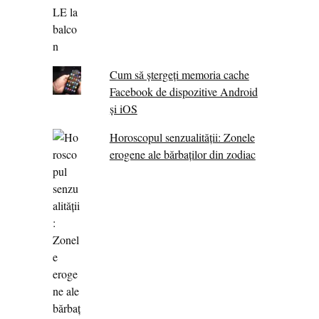
Cum să ștergeți memoria cache
Facebook de dispozitive Android
și iOS
Horoscopul senzualității: Zonele
erogene ale bărbaților din zodiac