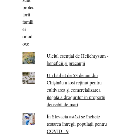
Uleiul esențial de Helichrysum -
beneficii și precauții
Un bărbat de 53 de ani din
Chișinău a fost reținut pentru
cultivarea și comercializarea
ilegală a drogurilor în proporții
deosebit de mari
În Slovacia astăzi se încheie
testarea întregii populații pentru
COVID-19