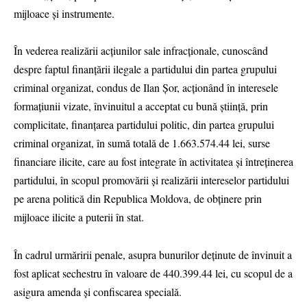
mijloace și instrumente.
În vederea realizării acțiunilor sale infracționale, cunoscând
despre faptul finanțării ilegale a partidului din partea grupului
criminal organizat, condus de Ilan Șor, acționând în interesele
formațiunii vizate, învinuitul a acceptat cu bună știință, prin
complicitate, finanțarea partidului politic, din partea grupului
criminal organizat, în sumă totală de 1.663.574.44 lei, surse
financiare ilicite, care au fost integrate în activitatea şi întreținerea
partidului, în scopul promovării şi realizării intereselor partidului
pe arena politică din Republica Moldova, de obținere prin
mijloace ilicite a puterii în stat.
În cadrul urmăririi penale, asupra bunurilor deținute de învinuit a
fost aplicat sechestru în valoare de 440.399.44 lei, cu scopul de a
asigura amenda și confiscarea specială.