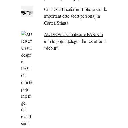
Cine este Lucifer în Biblie și cât de
important este acest personaj în
Cartea Sfântă
AUDIO// Usatîi despre PAS: Cu
unii te poți înțelege, dar restul sunt
”debili”