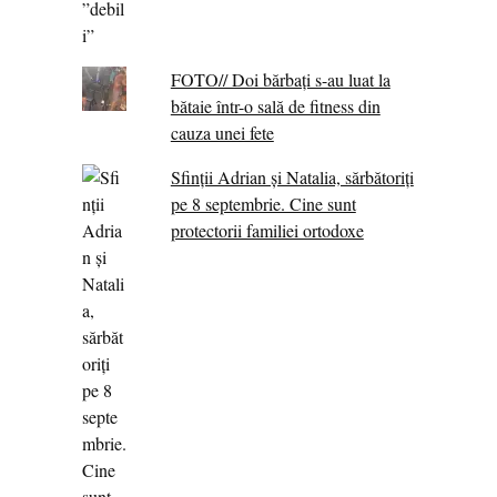
FOTO// Doi bărbați s-au luat la
bătaie într-o sală de fitness din
cauza unei fete
Sfinții Adrian și Natalia, sărbătoriți
pe 8 septembrie. Cine sunt
protectorii familiei ortodoxe