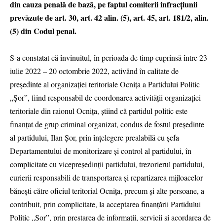
din cauza penală de bază, pe faptul comiterii infracțiunii
prevăzute de art. 30, art. 42 alin. (5), art. 45, art. 181/2, alin.
(5) din Codul penal.
S-a constatat că învinuitul, în perioada de timp cuprinsă între 23
iulie 2022 – 20 octombrie 2022, activând în calitate de
președinte al organizației teritoriale Ocnița a Partidului Politic
„Șor”, fiind responsabil de coordonarea activității organizației
teritoriale din raionul Ocnița, știind că partidul politic este
finanțat de grup criminal organizat, condus de fostul președinte
al partidului, Ilan Șor, prin înțelegere prealabilă cu șefa
Departamentului de monitorizare și control al partidului, în
complicitate cu vicepreședinții partidului, trezorierul partidului,
curierii responsabili de transportarea și repartizarea mijloacelor
bănești către oficiul teritorial Ocnița, precum și alte persoane, a
contribuit, prin complicitate, la acceptarea finanțării Partidului
Politic „Șor”, prin prestarea de informații, servicii și acordarea de