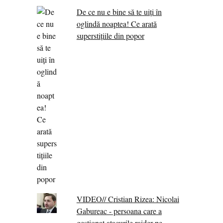
De ce nu e bine să te uiți în
oglindă noaptea! Ce arată
superstițiile din popor
VIDEO// Cristian Rizea: Nicolai
Gabureac - persoana care a
gestionat atacurile raider pe