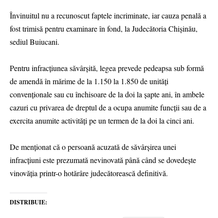
Învinuitul nu a recunoscut faptele incriminate, iar cauza penală a
fost trimisă pentru examinare în fond, la Judecătoria Chișinău,
sediul Buiucani.
Pentru infracțiunea săvârșită, legea prevede pedeapsa sub formă
de amendă în mărime de la 1.150 la 1.850 de unități
convenționale sau cu închisoare de la doi la șapte ani, în ambele
cazuri cu privarea de dreptul de a ocupa anumite funcții sau de a
exercita anumite activități pe un termen de la doi la cinci ani.
De menționat că o persoană acuzată de săvârșirea unei
infracțiuni este prezumată nevinovată până când se dovedește
vinovăția printr-o hotărâre judecătorească definitivă.
DISTRIBUIE: