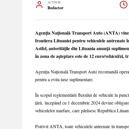
AUTHOR
Redactor
Agenția Națională Transport Auto (ANTA) vine cu
frontiera Lituaniei pentru vehiculele antrenate 
Astfel, autoritățile din Lituania anunță suplime
în zona de așteptare este de 12 euro/vehicul/z
Agenția Națională Transport Auto recomandă operator
pentru a evita taxe suplimentare.
În scopul reglementării fluxului de vehicule la puncte
țării, începând cu 1 decembrie 2024 devine obligatori
vehiculelor marfare, care părăsesc Republica Lituan
Potrivit ANTA, toate vehiculele antrenate în transport