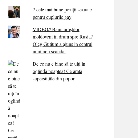
7 cele mai bune poziții sexuale
pentru cuplurile gay
VIDEO// Banii artiștilor
moldoveni în drum spre Rusia?
Oleg Gutium a ajuns în centrul
unui nou scandal
De ce nu e bine să te uiți în
oglindă noaptea! Ce arată
superstițiile din popor