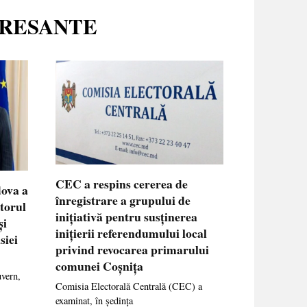
ERESANTE
CEC a respins cererea de
dova a
înregistrare a grupului de
ctorul
inițiativă pentru susținerea
și
inițierii referendumului local
siei
privind revocarea primarului
comunei Coșnița
uvern,
Comisia Electorală Centrală (CEC) a
examinat, în ședința