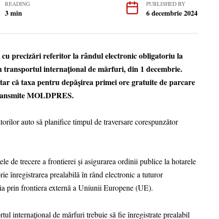
READING
PUBLISHED BY
3 min
6 decembrie 2024
 precizări referitor la rândul electronic obligatoriu la
în transportul internațional de mărfuri, din 1 decembrie.
ntar că taxa pentru depășirea primei ore gratuite de parcare
i, transmite MOLDPRES.
ilor auto să planifice timpul de traversare corespunzător
le de trecere a frontierei și asigurarea ordinii publice la hotarele
e înregistrarea prealabilă în rând electronic a tuturor
ia prin frontiera externă a Uniunii Europene (UE).
ul internațional de mărfuri trebuie să fie înregistrate prealabil