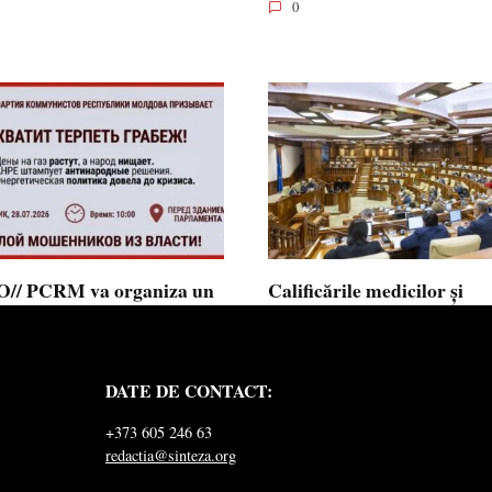
0
// PCRM va organiza un
Calificările medicilor și
st pe 28 iulie în fața
farmaciștilor obținute în 
mentului și invită cetățenii
putea fi recunoscute în
 alăture: ”Ajunge să
Republica Moldova
DATE DE CONTACT:
ăm jaful”
Calificările profesionale obținute d
și farmaciști
ul Comuniștilor din Republica
+373 605 246 63
a a lansat
redactia@sinteza.org
0