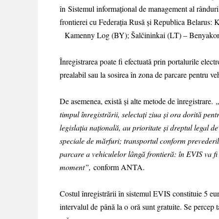
în Sistemul informațional de management al rânduril
frontierei cu Federația Rusă și Republica Belarus:
Kamenny Log (BY); Šalčininkai (LT) – Benyakon
Înregistrarea poate fi efectuată prin portalurile elec
prealabil sau la sosirea în zona de parcare pentru veh
De asemenea, există şi alte metode de înregistrare.
„
timpul înregistrării, selectați ziua și ora dorită pen
legislația națională, au prioritate și dreptul legal d
speciale de mărfuri; transportul conform prevederilo
parcare a vehiculelor lângă frontieră: în EVIS va fi
moment”,
conform ANTA.
Costul înregistrării în sistemul EVIS constituie 5 eur
intervalul de până la o oră sunt gratuite. Se percep