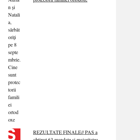
REZULTATE FINALE// PAS a
obținut 63 mandate și majoritatea