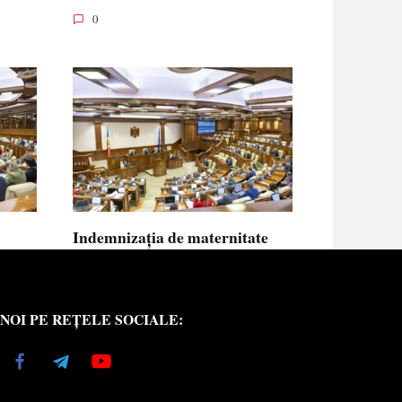
0
Indemnizația de maternitate
UE vor
pentru femeile necăsătorite și
neasigurate va putea fi calculată
din venitul asigurat al tatălui
NOI PE REȚELE SOCIALE:
copilului
e medici
Indemnizația de maternitate pentru femeile
necăsătorite
0