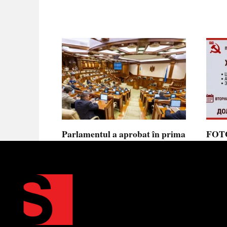
Parlamentul a aprobat în prima
FOTO
lectură noua lege privind
prote
ajutorul de stat, aliniată la
Parla
normele UE
să se
toler
Parlamentul a votat în prima
lectură proiectul de lege cu
Partid
Moldov
0
0