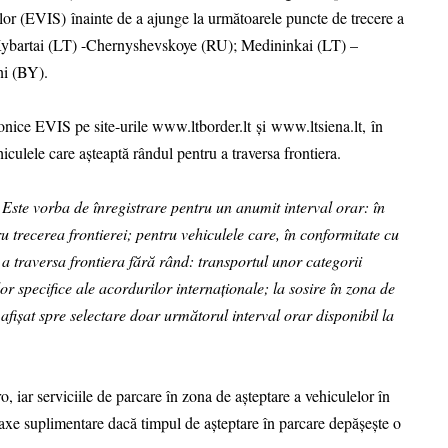
or (EVIS) înainte de a ajunge la următoarele puncte de trecere a
 Kybartai (LT) -Chernyshevskoye (RU); Medininkai (LT) –
i (BY).
tronice EVIS pe site-urile www.ltborder.lt și www.ltsiena.lt, în
iculele care așteaptă rândul pentru a traversa frontiera.
Este vorba de înregistrare pentru un anumit interval orar: în
tru trecerea frontierei; pentru vehiculele care, în conformitate cu
e a traversa frontiera fără rând: transportul unor categorii
r specifice ale acordurilor internaționale; la sosire în zona de
 afișat spre selectare doar următorul interval orar disponibil la
o, iar serviciile de parcare în zona de așteptare a vehiculelor în
 taxe suplimentare dacă timpul de așteptare în parcare depășește o