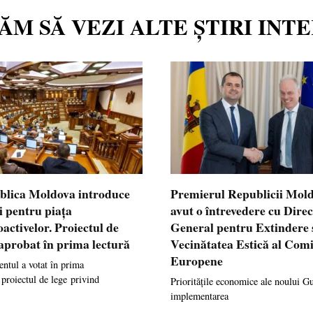
TĂM SĂ VEZI ALTE ȘTIRI INT
blica Moldova introduce
Premierul Republicii Mol
i pentru piața
avut o întrevedere cu Dire
oactivelor. Proiectul de
General pentru Extindere 
 aprobat în prima lectură
Vecinătatea Estică al Comi
Europene
ntul a votat în prima
 proiectul de lege privind
Prioritățile economice ale noului G
implementarea