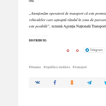
oră.
„Atenționăm operatorii de transport că este permisă 
vehiculelor care așteaptă rândul în zona de parcare.
este posibilă”,
rezumă Agenția Națională Transport
DISTRIBUIE:
Telegram
lituania
republica moldova
transport