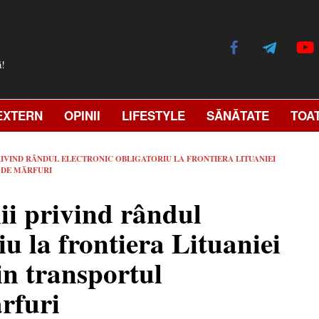
ă!
EXTERN
OPINII
LIFESTYLE
SĂNĂTATE
TOA
RIVIND RÂNDUL ELECTRONIC OBLIGATORIU LA FRONTIERA LITUANIEI
 DE MĂRFURI
ii privind rândul
iu la frontiera Lituaniei
in transportul
rfuri