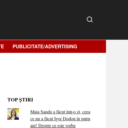
TE
PUBLICITATE/ADVERTISING
TOP ȘTIRI
Maia Sandu a făcut într-o zi, ceea
ce nu a făcut Igor Dodon în patru
ani! Despre ce este vorba