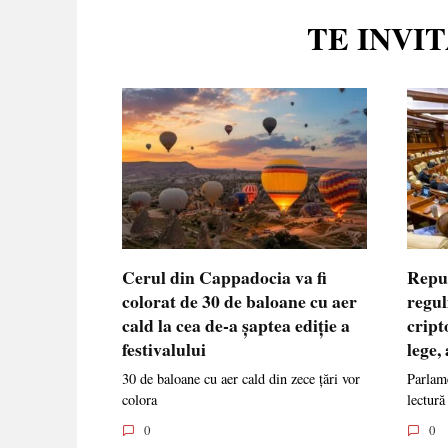
TE INVI
Cerul din Cappadocia va fi
Repu
colorat de 30 de baloane cu aer
regul
cald la cea de-a șaptea ediție a
cript
festivalului
lege,
30 de baloane cu aer cald din zece țări vor
Parlame
colora
lectură
0
0