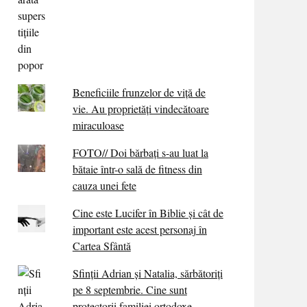
Beneficiile frunzelor de viță de
vie. Au proprietăţi vindecătoare
miraculoase
FOTO// Doi bărbați s-au luat la
bătaie într-o sală de fitness din
cauza unei fete
Cine este Lucifer în Biblie și cât de
important este acest personaj în
Cartea Sfântă
Sfinții Adrian și Natalia, sărbătoriți
pe 8 septembrie. Cine sunt
protectorii familiei ortodoxe