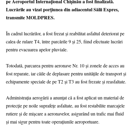
pe Aeroportul Internațional Chișinău a fost finalizată.
Lucrările au vizat porțiunea din adiacentul Sălii Expres,
transmite MOLDPRES.
În cadrul lucrărilor, a fost frezat și reabilitat asfaltul deteriorat pe
calea de rulare T4, între parcările 9 și 25, fiind efectuate lucrări
pentru evacuarea apelor pluviale.
Totodată, parcarea pentru aeronave Nr. 10 și zonele de acces au
fost reparate, iar căile de deplasare pentru unitățile de transport și
echipamente speciale de pe T2 și T3 au fost frezate și reasfaltate.
Administrația aerogării a anunțat că a fost aplicat un material de
protecție pe noile suprafețe asfaltate, au fost restabilite marcajele
rutiere și de mișcare a aeronavelor, asigurând un trafic mai fluid
și mai sigur pentru toate operațiunile aeroportuare.