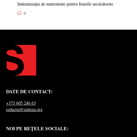
Indemnizația de maternitate pentru femeile necăsătorite
0
DATE DE CONTACT:
+373 605 246 63
redactia@sinteza.org
NOI PE REȚELE SOCIALE: