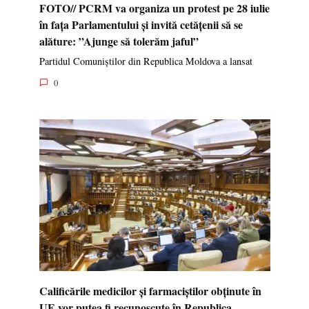
FOTO// PCRM va organiza un protest pe 28 iulie
în fața Parlamentului și invită cetățenii să se
alăture: ”Ajunge să tolerăm jaful”
Partidul Comuniștilor din Republica Moldova a lansat
0
Calificările medicilor și farmaciștilor obținute în
UE vor putea fi recunoscute în Republica