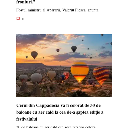
fronturi.”
Fostul ministru al Apărării, Valeriu Pleșca, anunță
0
Cerul din Cappadocia va fi colorat de 30 de
baloane cu aer cald la cea de-a șaptea ediție a
festivalului
30 de baloane cu aer cald din zece țări vor colora