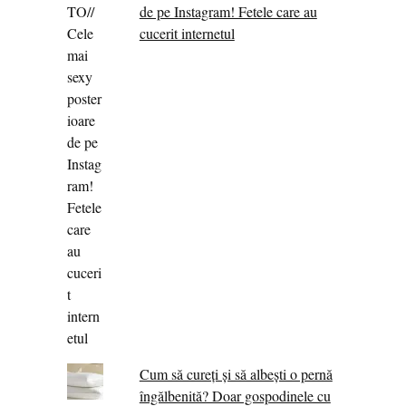
de pe Instagram! Fetele care au
cucerit internetul
Cum să cureți și să albești o pernă
îngălbenită? Doar gospodinele cu