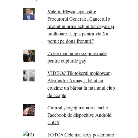
Valeriu Pleșca, apel către
Procurorul General: „Cancerul a
revenit în urma acțiunilor ilegale și
umilitoare. Lupta pentru viață a
pornit pe două fronturi.”
7 cele mai bune poziții sexuale
pentru cuplurile gay
VIDEO// Tik-tokerul moldovean,
Alexandru Armaș, a bătut cu
cruzime un bărbat în fața unui club
de noapte
Cum să ștergeți memoria cache
Facebook de dispozitive Android
și iOS
FOTO// Cele mai sexy posterioare