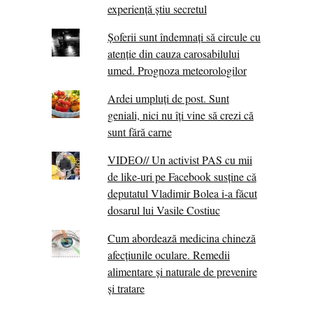
experiență știu secretul
Șoferii sunt îndemnați să circule cu
atenție din cauza carosabilului
umed. Prognoza meteorologilor
Ardei umpluți de post. Sunt
geniali, nici nu îți vine să crezi că
sunt fără carne
VIDEO// Un activist PAS cu mii
de like-uri pe Facebook susține că
deputatul Vladimir Bolea i-a făcut
dosarul lui Vasile Costiuc
Cum abordează medicina chineză
afecțiunile oculare. Remedii
alimentare și naturale de prevenire
și tratare