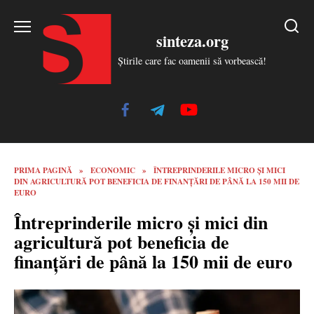
Skip
to
sinteza.org
content
Știrile care fac oamenii să vorbească!
PRIMA PAGINĂ
»
ECONOMIC
»
ÎNTREPRINDERILE MICRO ŞI MICI
DIN AGRICULTURĂ POT BENEFICIA DE FINANȚĂRI DE PÂNĂ LA 150 MII DE
EURO
Întreprinderile micro şi mici din
agricultură pot beneficia de
finanțări de până la 150 mii de euro